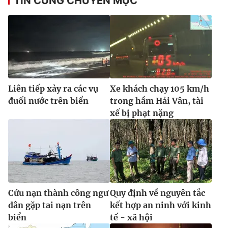
TIN CÙNG CHUYÊN MỤC
Liên tiếp xảy ra các vụ
Xe khách chạy 105 km/h
đuối nước trên biển
trong hầm Hải Vân, tài
xế bị phạt nặng
Cứu nạn thành công ngư
Quy định về nguyên tắc
dân gặp tai nạn trên
kết hợp an ninh với kinh
biển
tế - xã hội