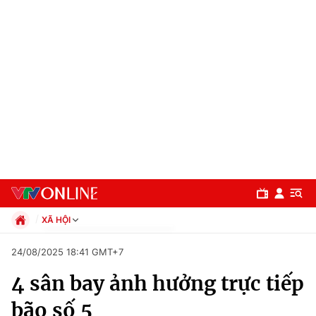
XÃ HỘI
Chính trị
24/08/2025 18:41 GMT+7
Xã hội
4 sân bay ảnh hưởng trực tiếp
Pháp luật
Chuyên mục
Kinh tế
bão số 5
Thể thao