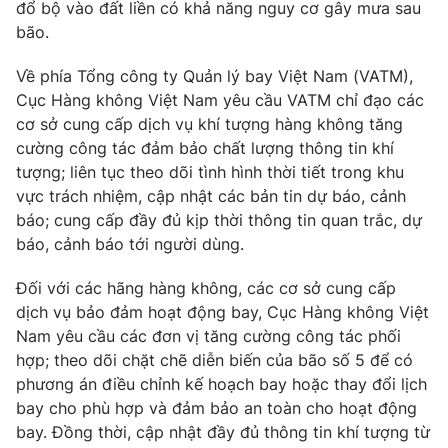
đổ bộ vào đất liền có khả năng nguy cơ gây mưa sau
bão.
Về phía Tổng công ty Quản lý bay Việt Nam (VATM),
THỜI BÁO VTV
Cục Hàng không Việt Nam yêu cầu VATM chỉ đạo các
cơ sở cung cấp dịch vụ khí tượng hàng không tăng
cường công tác đảm bảo chất lượng thông tin khí
tượng; liên tục theo dõi tình hình thời tiết trong khu
Theo dõi báo trên
vực trách nhiệm, cập nhật các bản tin dự báo, cảnh
báo; cung cấp đầy đủ kịp thời thông tin quan trắc, dự
báo, cảnh báo tới người dùng.
Cơ quan chủ quản:
Đài Truyền hình Việt Nam
Cơ quan báo chí:
Thời báo VTV
Đối với các hãng hàng không, các cơ sở cung cấp
Giấy phép hoạt động báo in và báo điện tử số 483/GP-BTTTT
dịch vụ bảo đảm hoạt động bay, Cục Hàng không Việt
cấp ngày 29/12/2023
Nam yêu cầu các đơn vị tăng cường công tác phối
Tổng Biên tập:
Vũ Thanh Thủy
hợp; theo dõi chặt chẽ diễn biến của bão số 5 để có
Phó Tổng Biên tập:
phương án điều chỉnh kế hoạch bay hoặc thay đổi lịch
Nguyễn Thị Mỹ Hạnh, Phạm Quốc Thắng,
Nguyễn Trọng Ninh
bay cho phù hợp và đảm bảo an toàn cho hoạt động
Tổng đài VTV:
bay. Đồng thời, cập nhật đầy đủ thông tin khí tượng từ
024.38 355 931 - 024.38 355 932