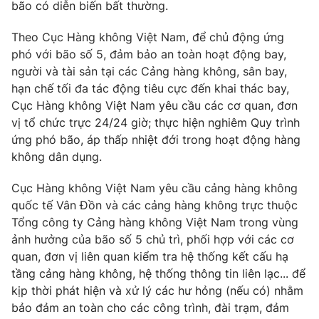
Phim VTV
bão có diễn biến bất thường.
Giải trí
Hậu trường
Theo Cục Hàng không Việt Nam, để chủ động ứng
Điện ảnh
phó với bão số 5, đảm bảo an toàn hoạt động bay,
Đời sống
Nhân vật
người và tài sản tại các Cảng hàng không, sân bay,
Âm nhạc
Du lịch
hạn chế tối đa tác động tiêu cực đến khai thác bay,
Khán giả
Giáo dục
Sao
Cục Hàng không Việt Nam yêu cầu các cơ quan, đơn
Làm đẹp
Giải sao mai
vị tổ chức trực 24/24 giờ; thực hiện nghiêm Quy trình
Tuyển sinh
Công nghệ
ứng phó bão, áp thấp nhiệt đới trong hoạt động hàng
Chất lượng cuộc sống
Học trực tuyến
không dân dụng.
Hitech Công nghệ tương lai
Giao lưu trực tuyến
Cục Hàng không Việt Nam yêu cầu cảng hàng không
Sản phẩm
quốc tế Vân Đồn và các cảng hàng không trực thuộc
Lịch phát sóng
Tổng công ty Cảng hàng không Việt Nam trong vùng
Thị trường
ảnh hưởng của bão số 5 chủ trì, phối hợp với các cơ
Tư vấn
quan, đơn vị liên quan kiểm tra hệ thống kết cấu hạ
tầng cảng hàng không, hệ thống thông tin liên lạc... để
Chuyên mục khác
kịp thời phát hiện và xử lý các hư hỏng (nếu có) nhằm
Emagazine
Podcast
bảo đảm an toàn cho các công trình, đài trạm, đảm