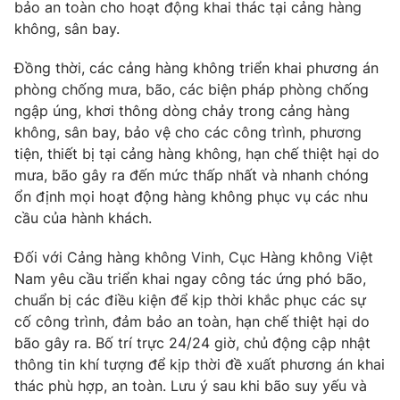
bảo an toàn cho hoạt động khai thác tại cảng hàng
Photo
không, sân bay.
Infographic
Đồng thời, các cảng hàng không triển khai phương án
Video
Shorts video
phòng chống mưa, bão, các biện pháp phòng chống
ngập úng, khơi thông dòng chảy trong cảng hàng
VTV Money
không, sân bay, bảo vệ cho các công trình, phương
VTV Thể thao
tiện, thiết bị tại cảng hàng không, hạn chế thiệt hại do
mưa, bão gây ra đến mức thấp nhất và nhanh chóng
VTV Sức khoẻ
Bất động sản
ổn định mọi hoạt động hàng không phục vụ các nhu
cầu của hành khách.
Thị trường 24h
Tấm lòng Việt
Đối với Cảng hàng không Vinh, Cục Hàng không Việt
Nam yêu cầu triển khai ngay công tác ứng phó bão,
VTV4
Vươn mình bằng AI
chuẩn bị các điều kiện để kịp thời khắc phục các sự
cố công trình, đảm bảo an toàn, hạn chế thiệt hại do
VTV9
VTV8
bão gây ra. Bố trí trực 24/24 giờ, chủ động cập nhật
thông tin khí tượng để kịp thời đề xuất phương án khai
thác phù hợp, an toàn. Lưu ý sau khi bão suy yếu và
Liên hệ tòa soạn
English