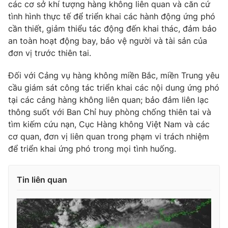
các cơ sở khí tượng hàng không liên quan và căn cứ
Ðiện thoại Thời báo VTV:
024.66 897 897
tình hình thực tế để triển khai các hành động ứng phó
Email:
toasoan@vtv.vn
cần thiết, giảm thiểu tác động đến khai thác, đảm bảo
Liên hệ quảng cáo:
024-7300.7108
an toàn hoạt động bay, bảo vệ người và tài sản của
đơn vị trước thiên tai.
Đối với Cảng vụ hàng không miền Bắc, miền Trung yêu
cầu giám sát công tác triển khai các nội dung ứng phó
tại các cảng hàng không liên quan; bảo đảm liên lạc
thông suốt với Ban Chỉ huy phòng chống thiên tai và
tìm kiếm cứu nạn, Cục Hàng không Việt Nam và các
cơ quan, đơn vị liên quan trong phạm vi trách nhiệm
để triển khai ứng phó trong mọi tình huống.
® Cấm sao chép dưới mọi hình thức nếu không có sự chấp
Tin liên quan
thuận bằng văn bản. Ghi rõ nguồn VTV.vn khi phát hành lại
thông tin từ website này.