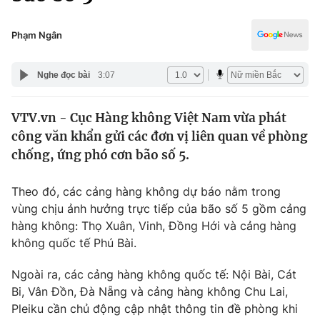
Chính trị
Truyền hình
Văn hóa - Giải trí
Phạm Ngân
Xã hội
Y tế
Đời sống
Nghe đọc bài
3:07
Pháp luật
Công nghệ
Giáo dục
VTV.vn - Cục Hàng không Việt Nam vừa phát
Y tế
công văn khẩn gửi các đơn vị liên quan về phòng
chống, ứng phó cơn bão số 5.
Thế giới
Theo đó, các cảng hàng không dự báo nằm trong
Tin tức
vùng chịu ảnh hưởng trực tiếp của bão số 5 gồm cảng
Kinh tế
hàng không: Thọ Xuân, Vinh, Đồng Hới và cảng hàng
Thế giới đó đây
Tài chính
không quốc tế Phú Bài.
Dữ liệu và đời sống
Câu chuyện quốc tế
Thị trường
Ngoài ra, các cảng hàng không quốc tế: Nội Bài, Cát
Bi, Vân Đồn, Đà Nẵng và cảng hàng không Chu Lai,
Truyền hình
Góc doanh nghiệp
Pleiku cần chủ động cập nhật thông tin đề phòng khi