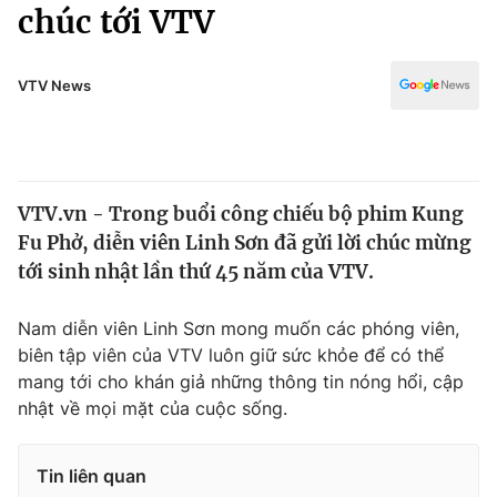
Chính trị
chúc tới VTV
Truyền hình
Văn hóa - Giải trí
Xã hội
Y tế
VTV News
Đời sống
Pháp luật
Công nghệ
Giáo dục
Y tế
VTV.vn - Trong buổi công chiếu bộ phim Kung
Fu Phở, diễn viên Linh Sơn đã gửi lời chúc mừng
Thế giới
tới sinh nhật lần thứ 45 năm của VTV.
Tin tức
Kinh tế
Nam diễn viên Linh Sơn mong muốn các phóng viên,
Thế giới đó đây
biên tập viên của VTV luôn giữ sức khỏe để có thể
Tài chính
mang tới cho khán giả những thông tin nóng hổi, cập
Dữ liệu và đời sống
Câu chuyện quốc tế
nhật về mọi mặt của cuộc sống.
Thị trường
Truyền hình
Góc doanh nghiệp
Tin liên quan