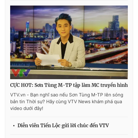
Phim VTV
Giải trí
Hậu trường
Điện ảnh
Đời sống
Nhân vật
Âm nhạc
Du lịch
Khán giả
Giáo dục
Sao
Làm đẹp
Giải sao mai
Tuyển sinh
Công nghệ
Chất lượng cuộc sống
Học trực tuyến
Hitech Công nghệ tương lai
Giao lưu trực tuyến
CỰC HOT: Sơn Tùng M-TP tập làm MC truyền hình
Sản phẩm
VTV.vn - Bạn nghĩ sao nếu Sơn Tùng M-TP lên sóng
Lịch phát sóng
Thị trường
bản tin Thời sự? Hãy cùng VTV News khám phá qua
video dưới đây!
Tư vấn
Chuyên mục khác
Diễn viên Tiến Lộc gửi lời chúc đến VTV
Emagazine
Podcast