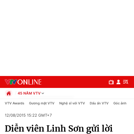
45 NĂM VTV
Chính trị
VTV Awards
Gương mặt VTV
Nghệ sĩ với VTV
Dấu ấn VTV
Góc ảnh
V
Xã hội
12/08/2015 15:22 GMT+7
Pháp luật
Chuyên mục
Kinh tế
Diễn viên Linh Sơn gửi lời
Thể thao