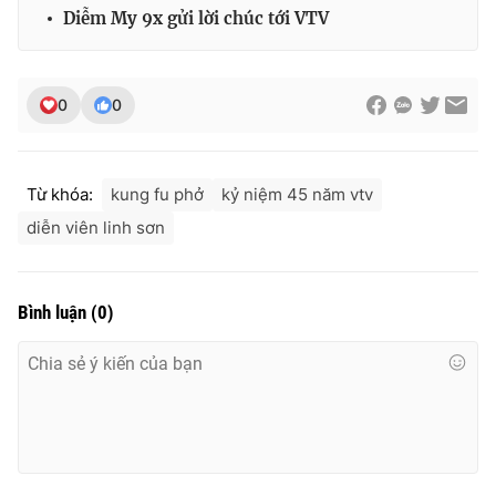
Diễm My 9x gửi lời chúc tới VTV
Photo
Infographic
Video
Shorts video
0
0
VTV Money
VTV Thể thao
Từ khóa:
kung fu phở
kỷ niệm 45 năm vtv
diễn viên linh sơn
VTV Sức khoẻ
Bất động sản
Thị trường 24h
Tấm lòng Việt
Bình luận
(
0
)
VTV4
Vươn mình bằng AI
VTV9
VTV8
Liên hệ tòa soạn
English