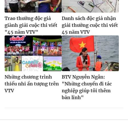
Ðiện thoại Thời báo VTV:
024.66 897 897
Email:
toasoan@vtv.vn
Trao thưởng độc giả
Danh sách độc giả nhận
Liên hệ quảng cáo:
024-7300.7108
giành giải cuộc thi viết
giải thưởng cuộc thi viết
"45 năm VTV"
45 năm VTV
Những chương trình
BTV Nguyễn Ngân:
thiếu nhi ấn tượng trên
"Những chuyến đi tác
VTV
nghiệp giúp tôi thêm
bản lĩnh"
® Cấm sao chép dưới mọi hình thức nếu không có sự chấp
thuận bằng văn bản. Ghi rõ nguồn VTV.vn khi phát hành lại
thông tin từ website này.