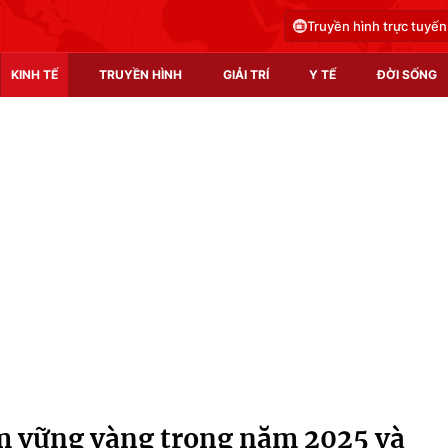
Truyền hình trực tuyến
KINH TẾ
TRUYỀN HÌNH
GIẢI TRÍ
Y TẾ
ĐỜI SỐNG
Pháp luật
Y tế
Truyền hình
Multimedia
Phim VTV
Video
Hậu trường
Shorts video
Nhân vật
Podcast
Khán giả
EMagazine
Giải sao mai
Photo
am vững vàng trong năm 2025 và
Infographic