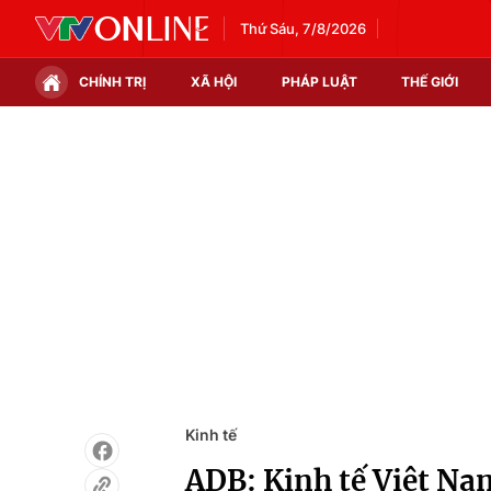
Thứ Sáu, 7/8/2026
CHÍNH TRỊ
XÃ HỘI
PHÁP LUẬT
THẾ GIỚI
Chính trị
Xã hội
Thế giới
Kinh tế
Tin tức
Tài chính
Thế giới đó đây
Thị trường
Câu chuyện quốc tế
Góc doanh nghiệp
Dữ liệu và đời sống
Kinh tế
ADB: Kinh tế Việt N