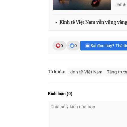
chính
Kinh tế Việt Nam vẫn vững vàng
0
0
Bài đọc hay? Thả t
Từ khóa:
kinh tế Việt Nam
Tăng trưở
Bình luận
(
0
)