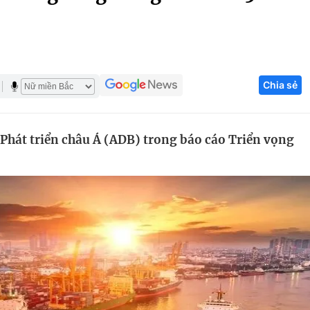
Góc ảnh
Giáo dục
Công nghệ
Chia sẻ
Tuyển sinh
Hitech Công ng
Học trực tuyến
Sản phẩm
Phát triển châu Á (ADB) trong báo cáo Triển vọng
g
Thị trường
Tư vấn