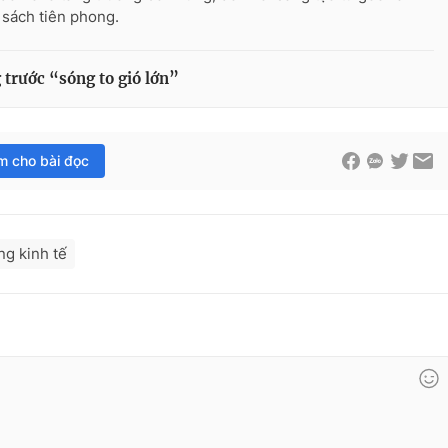
 sách tiên phong.
 trước “sóng to gió lớn”
im cho bài đọc
ng kinh tế