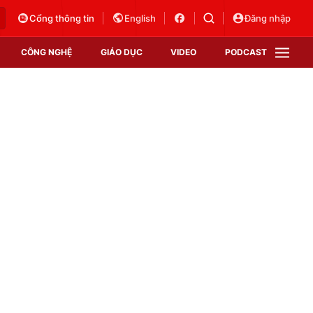
Cổng thông tin
English
Đăng nhập
CÔNG NGHỆ
GIÁO DỤC
VIDEO
PODCAST
VTV Money
VTV Thể thao
VTV Sức khoẻ
Bất động sản
Thị trường 24h
Tấm lòng Việt
Vươn mình bằng AI
VTV4
VTV8
VTV9
Lịch phát sóng
Giao lưu trực tuyến
Sự kiện