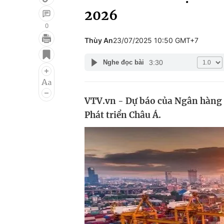
2026
0
Thùy An
23/07/2025 10:50 GMT+7
Giải trí
Đời sống
3:30
Nghe đọc bài
Điện ảnh
Du lịch
Âm nhạc
Làm đẹp
VTV.vn - Dự báo của Ngân hàng 
Sao
Chất lượng cuộc sốn
Phát triển Châu Á.