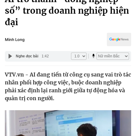
Chính trị
Truyền hình
số” trong doanh nghiệp hiện
Văn hóa - Giải trí
Xã hội
đại
Y tế
Đời sống
Pháp luật
Công nghệ
Minh Long
Giáo dục
Y tế
Nghe đọc bài
1:42
Thế giới
VTV.vn - AI đang tiến từ công cụ sang vai trò tác
nhân phối hợp công việc, buộc doanh nghiệp
Tin tức
Kinh tế
phải xác định lại ranh giới giữa tự động hóa và
Thế giới đó đây
quản trị con người.
Tài chính
Dữ liệu và đời sống
Câu chuyện quốc tế
Thị trường
Truyền hình
Góc doanh nghiệp