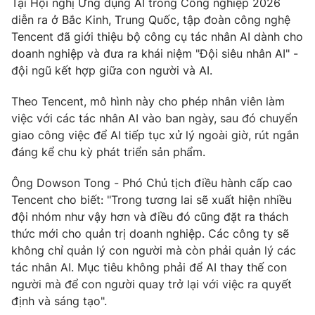
Tại Hội nghị Ứng dụng AI trong Công nghiệp 2026
diễn ra ở Bắc Kinh, Trung Quốc, tập đoàn công nghệ
Photo
Infographic
Tencent đã giới thiệu bộ công cụ tác nhân AI dành cho
doanh nghiệp và đưa ra khái niệm "Đội siêu nhân AI" -
Video
Shorts video
đội ngũ kết hợp giữa con người và AI.
Theo Tencent, mô hình này cho phép nhân viên làm
VTV Money
VTV Thể thao
việc với các tác nhân AI vào ban ngày, sau đó chuyển
giao công việc để AI tiếp tục xử lý ngoài giờ, rút ngắn
VTV Sức khoẻ
Bất động sản
đáng kể chu kỳ phát triển sản phẩm.
Ông Dowson Tong - Phó Chủ tịch điều hành cấp cao
Thị trường 24h
Tấm lòng Việt
Tencent cho biết: "Trong tương lai sẽ xuất hiện nhiều
đội nhóm như vậy hơn và điều đó cũng đặt ra thách
VTV4
Vươn mình bằng AI
thức mới cho quản trị doanh nghiệp. Các công ty sẽ
không chỉ quản lý con người mà còn phải quản lý các
VTV9
VTV8
tác nhân AI. Mục tiêu không phải để AI thay thế con
người mà để con người quay trở lại với việc ra quyết
định và sáng tạo".
Liên hệ tòa soạn
English