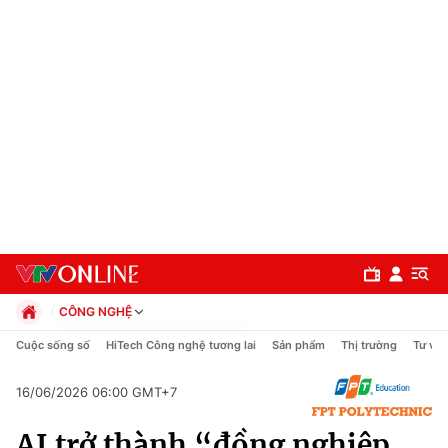
CÔNG NGHỆ
Chính trị
Cuộc sống số
HiTech Công nghệ tương lai
Sản phẩm
Thị trường
Tư vấn
Xã hội
Pháp luật
16/06/2026 06:00 GMT+7
Chuyên mục
Kinh tế
AI trở thành “đồng nghiệp
Thể thao