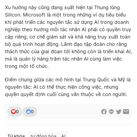
Xu hướng này cũng đang xuất hiện tại Thung lũng
Silicon. Microsoft là một trong những ví dụ tiêu biểu
khi phát triển các nguyên tắc sử dụng AI trong doanh
nghiệp theo hướng mỗi tác nhân AI phải có quyền truy
THỜI BÁO VTV
cập riêng, cơ chế giám sát và khả năng truy xuất toàn
bộ quá trình hoạt động. Lãnh đạo tập đoàn cho rằng
thách thức của giai đoạn tới không còn là triển khai AI,
mà là quản lý hàng trăm tác nhân AI cùng làm việc
Theo dõi báo trên
trong một tổ chức.
Cơ quan chủ quản:
Đài Truyền hình Việt Nam
Điểm chung giữa các mô hình tại Trung Quốc và Mỹ là
Cơ quan báo chí:
Thời báo VTV
nguyên tắc: AI có thể thực hiện công việc, nhưng
Giấy phép hoạt động báo in và báo điện tử số 483/GP-BTTTT
quyền quyết định cuối cùng vẫn thuộc về con người.
cấp ngày 29/12/2023
Tổng Biên tập:
Vũ Thanh Thủy
0
0
Phó Tổng Biên tập:
Nguyễn Thị Mỹ Hạnh, Phạm Quốc Thắng,
Nguyễn Trọng Ninh
Tổng đài VTV:
024.38 355 931 - 024.38 355 932
Từ khóa:
tự động hóa
AI