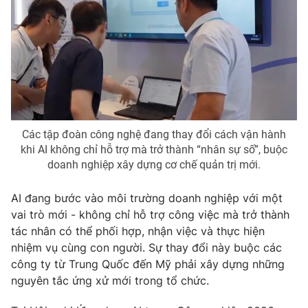
Phim VTV
Giải trí
Hậu trường
Điện ảnh
Đời sống
Nhân vật
Âm nhạc
Du lịch
Khán giả
Giáo dục
Sao
Làm đẹp
Giải sao mai
Tuyển sinh
Công nghệ
Các tập đoàn công nghệ đang thay đổi cách vận hành
Chất lượng cuộc sống
khi AI không chỉ hỗ trợ mà trở thành “nhân sự số”, buộc
Học trực tuyến
Hitech Công nghệ tương lai
doanh nghiệp xây dựng cơ chế quản trị mới.
Giao lưu trực tuyến
Sản phẩm
AI đang bước vào môi trường doanh nghiệp với một
Lịch phát sóng
vai trò mới - không chỉ hỗ trợ công việc mà trở thành
Thị trường
tác nhân có thể phối hợp, nhận việc và thực hiện
Tư vấn
nhiệm vụ cùng con người. Sự thay đổi này buộc các
công ty từ Trung Quốc đến Mỹ phải xây dựng những
Chuyên mục khác
nguyên tắc ứng xử mới trong tổ chức.
Emagazine
Podcast