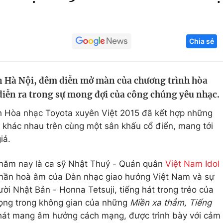
Góc ảnh
Chia sẻ
Giáo dục
Công nghệ
Tuyển sinh
Hitech Công ng
ớn Hà Nội, đêm diễn mở màn của chương trình hòa
Học trực tuyến
Sản phẩm
diễn ra trong sự mong đợi của công chúng yêu nhạc.
g
Thị trường
nh Hòa nhạc Toyota xuyên Việt 2015 đã kết hợp những
Tư vấn
 khác nhau trên cùng một sân khấu cổ điển, mang tới
iả.
 năm nay là ca sỹ Nhật Thuỷ - Quán quân
Việt Nam Idol
 phần hoà âm của Dàn nhạc giao hưởng Việt Nam và sự
ời Nhật Bản - Honna Tetsuji, tiếng hát trong trẻo của
ọng trong không gian của những
Miền xa thẳm, Tiếng
hát mang âm hưởng cách mạng, được trình bày với cảm