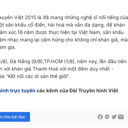
uyên Việt 2015 là đã mang những nghệ sĩ nổi tiếng củ
t sân khấu cổ điển, hài hoà mà vẫn đa dạng, để khán
cảm xúc.18 năm được thực hiện tại Việt Nam, sân khấu
 âm nhạc mang lại cảm hứng cho không chỉ khán giả, mà
am gia.
/8), Đà Nẵng (9/8),TP.HCM (1/8), năm nay, lần đầu tiên
n với khán giả Thanh Hoá với một đêm duy nhất -
 "Kết nối các di sản thế giới".
hình trực tuyến
các kênh của Đài Truyền hình Việt
im cho bài đọc