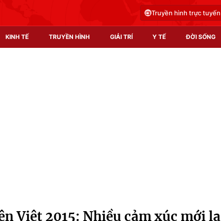
Truyền hình trực tuyến
KINH TẾ
TRUYỀN HÌNH
GIẢI TRÍ
Y TẾ
ĐỜI SỐNG
Pháp luật
Y tế
Truyền hình
Multimedia
Phim VTV
Video
Hậu trường
Shorts video
Nhân vật
Podcast
Khán giả
EMagazine
Giải sao mai
Photo
n Việt 2015: Nhiều cảm xúc mới lạ
Infographic