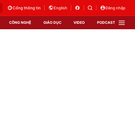
Cổng thông tin
English
Đăng nhập
CÔNG NGHỆ
GIÁO DỤC
VIDEO
PODCAST
VTV Money
VTV Thể thao
VTV Sức khoẻ
Bất động sản
Thị trường 24h
Tấm lòng Việt
Vươn mình bằng AI
VTV4
VTV8
VTV9
Lịch phát sóng
Giao lưu trực tuyến
Sự kiện