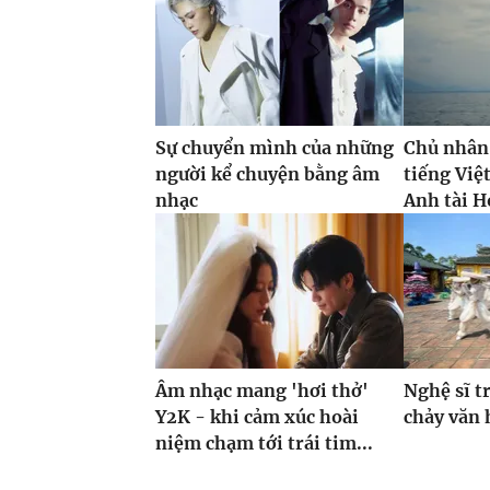
Sự chuyển mình của những
Chủ nhân
người kể chuyện bằng âm
tiếng Việ
nhạc
Anh tài H
Âm nhạc mang 'hơi thở'
Nghệ sĩ t
Y2K - khi cảm xúc hoài
chảy văn 
niệm chạm tới trái tim...