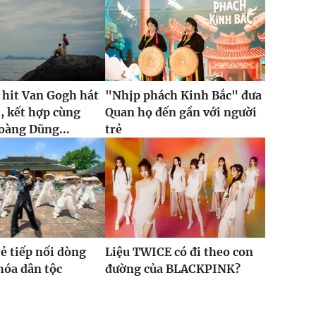
 hit Van Gogh hát
"Nhịp phách Kinh Bắc" đưa
t, kết hợp cùng
Quan họ đến gần với người
oàng Dũng...
trẻ
rẻ tiếp nối dòng
Liệu TWICE có đi theo con
hóa dân tộc
đường của BLACKPINK?