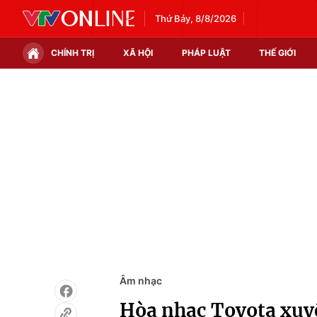
Thứ Bảy, 8/8/2026
CHÍNH TRỊ
XÃ HỘI
PHÁP LUẬT
THẾ GIỚI
Chính trị
Xã hội
Thế giới
Kinh tế
Tin tức
Tài chính
Thế giới đó đây
Thị trường
Câu chuyện quốc tế
Góc doanh nghiệp
Dữ liệu và đời sống
Âm nhạc
Hòa nhạc Toyota xuyê