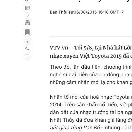
Ban Thời sự
06/08/2015 16:18 GMT+7
0
Giải trí
Đời sống
Điện ảnh
Du lịch
VTV.vn - Tối 5/8, tại Nhà hát L
Âm nhạc
Làm đẹp
nhạc xuyên Việt Toyota 2015 đã 
Sao
Chất lượng cuộc sốn
Theo đó, lần đầu tiên, chương trì
nghệ sĩ đại diện của ba dòng nhạc
những cảm nhận mới lạ cho khán g
Nhân tố mới của hoà nhạc Toyota
2014. Trên sân khấu cổ điển, với
dẫn dắt của nhạc trưởng tài ba ngư
Nhật Thủy đã đưa khán giả lắng đ
hát giữa rừng Pác Bó
- những bài 