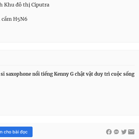
h Khu đô thị Ciputra
ia cầm H5N6
sĩ saxophone nổi tiếng Kenny G chật vật duy trì cuộc sống
im cho bài đọc