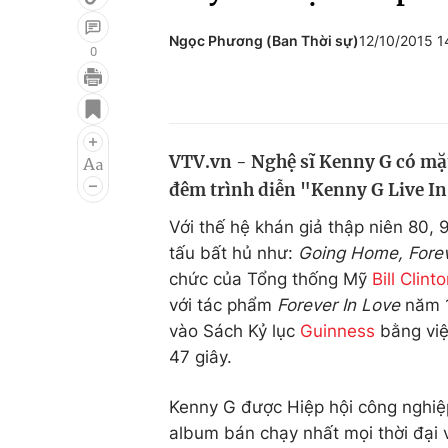
Ngọc Phương (Ban Thời sự)
12/10/2015 
0
Giải trí
Đời sống
Điện ảnh
Du lịch
VTV.vn - Nghệ sĩ Kenny G có mặt
Âm nhạc
Làm đẹp
đêm trình diễn "Kenny G Live In 
Sao
Chất lượng cuộc sốn
Với thế hệ khán giả thập niên 80, 
tấu bất hủ như:
Going Home, Forev
chức của Tổng thống Mỹ
Bill Clint
với tác phẩm
Forever In Love
năm 1
vào Sách Kỷ lục
Guinness
bằng việ
47 giây.
Kenny G được Hiệp hội công nghiệ
album bán chạy nhất mọi thời đại v