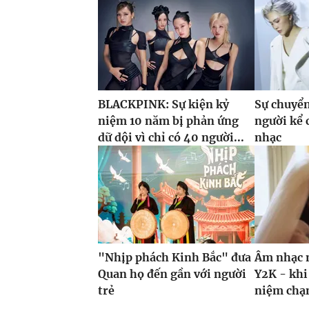
BLACKPINK: Sự kiện kỷ
Sự chuyể
niệm 10 năm bị phản ứng
người kể
dữ dội vì chỉ có 40 người...
nhạc
"Nhịp phách Kinh Bắc" đưa
Âm nhạc 
Quan họ đến gần với người
Y2K - khi
trẻ
niệm chạm