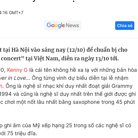
Góc ảnh
14:16 GMT+7
Chia sẻ
Giáo dục
Công nghệ
Tuyển sinh
Hitech Công ng
 tại Hà Nội vào sáng nay (12/10) để chuẩn bị cho
Học trực tuyến
Sản phẩm
concert" tại Việt Nam, diễn ra ngày 13/10 tới.
g
Thị trường
90,
Kenny G
là cái tên không hề xa lạ với những bản hòa
Tư vấn
er in Love
... Ông từng vinh dự biểu diễn tại lễ nhậm
on
. Ông là nghệ sĩ nhạc khí duy nhất đoạt giải Grammy
994 và cũng là nghệ sĩ duy nhất trên thế giới được ghi
c chơi một nốt lâu nhất bằng saxophone trong 45 phút
p ghi âm của Mỹ xếp hạng 25 trong số các nghệ sĩ có
ới 75 triệu đĩa.