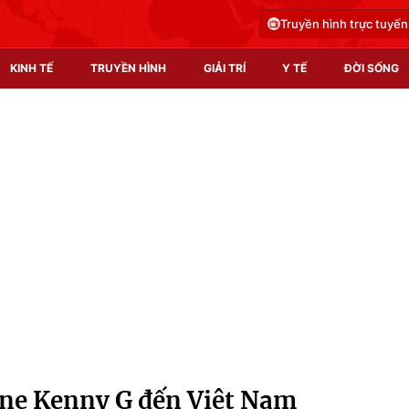
Truyền hình trực tuyến
KINH TẾ
TRUYỀN HÌNH
GIẢI TRÍ
Y TẾ
ĐỜI SỐNG
Pháp luật
Y tế
Truyền hình
Multimedia
Phim VTV
Video
Hậu trường
Shorts video
Nhân vật
Podcast
Khán giả
EMagazine
Giải sao mai
Photo
ne Kenny G đến Việt Nam
Infographic