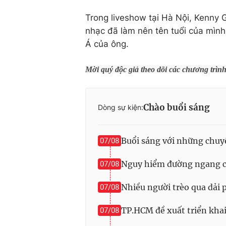
Trong liveshow tại Hà Nội, Kenny
nhạc đã làm nên tên tuổi của mìn
Á của ông.
Mời quý độc giả theo dõi các chương trìn
Chào buổi sáng
Dòng sự kiện:
Buổi sáng với những chuy
07/08
Nguy hiểm đường ngang ch
07/08
Nhiều người trèo qua dải
07/08
TP.HCM đề xuất triển kha
07/08