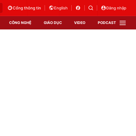
Cổng thông tin
English
Đăng nhập
CÔNG NGHỆ
GIÁO DỤC
VIDEO
PODCAST
VTV Money
VTV Thể thao
VTV Sức khoẻ
Bất động sản
Thị trường 24h
Tấm lòng Việt
Vươn mình bằng AI
VTV4
VTV8
VTV9
Lịch phát sóng
Giao lưu trực tuyến
Sự kiện