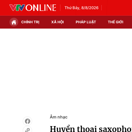
Thứ Bảy, 8/8/2026
CHÍNH TRỊ
XÃ HỘI
PHÁP LUẬT
THẾ GIỚI
Chính trị
Xã hội
Thế giới
Kinh tế
Tin tức
Tài chính
Thế giới đó đây
Thị trường
Câu chuyện quốc tế
Góc doanh nghiệp
Dữ liệu và đời sống
Âm nhạc
Huyền thoại saxopho