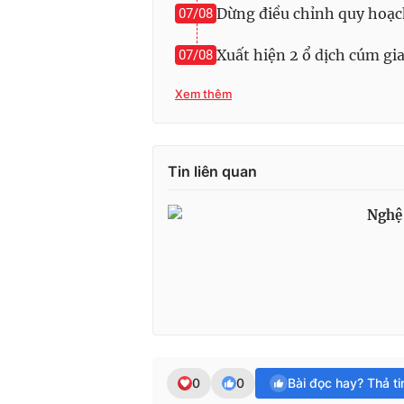
Dừng điều chỉnh quy hoạc
07/08
Xuất hiện 2 ổ dịch cúm g
07/08
Xem thêm
Tin liên quan
Nghệ 
0
0
Bài đọc hay? Thả t