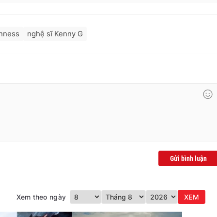
inness
nghệ sĩ Kenny G
Gửi bình luận
Xem theo ngày
XEM