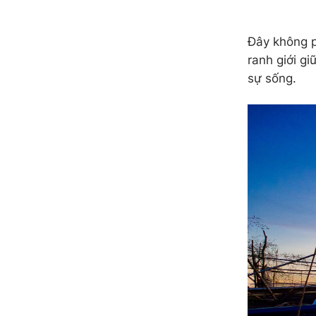
Đây không p
ranh giới g
sự sống.