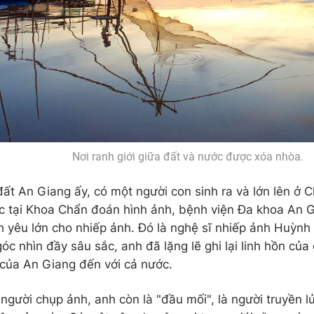
Nơi ranh giới giữa đất và nước được xóa nhòa.
ất An Giang ấy, có một người con sinh ra và lớn lên ở 
ệc tại Khoa Chẩn đoán hình ảnh, bệnh viện Đa khoa An 
nh yêu lớn cho nhiếp ảnh. Đó là nghệ sĩ nhiếp ảnh Huỳ
óc nhìn đầy sâu sắc, anh đã lặng lẽ ghi lại linh hồn củ
 của An Giang đến với cả nước.
người chụp ảnh, anh còn là "đầu mối", là người truyền 