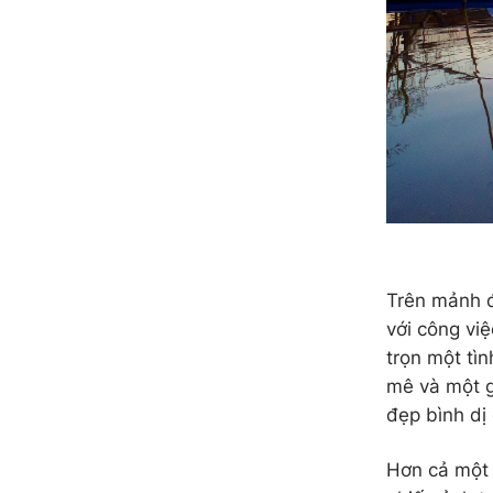
Trên mảnh đ
với công vi
trọn một tì
mê và một g
đẹp bình dị
Hơn cả một 