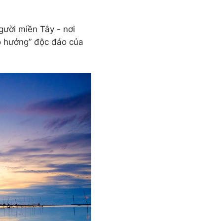
gười miền Tây - nơi
ao hưởng” độc đáo của