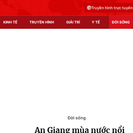
Truyền hình trực tuyến
KINH TẾ
TRUYỀN HÌNH
GIẢI TRÍ
Y TẾ
ĐỜI SỐNG
Pháp luật
Y tế
Truyền hình
Multimedia
Phim VTV
Video
Hậu trường
Shorts video
Nhân vật
Podcast
Khán giả
EMagazine
Giải sao mai
Photo
Đời sống
An Giang mùa nước nổi
Infographic