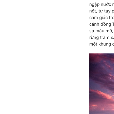
ngập nước m
nốt, tự tay
cảm giác tr
cánh đồng T
sa màu mỡ, 
rừng tràm x
một khung c