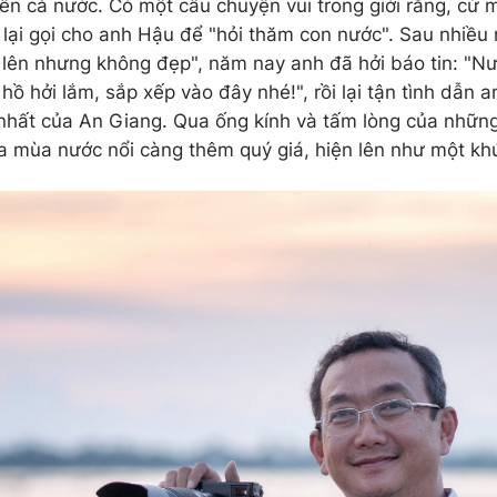
rên cả nước. Có một câu chuyện vui trong giới rằng, cứ
a lại gọi cho anh Hậu để "hỏi thăm con nước". Sau nhiều
ó lên nhưng không đẹp", năm nay anh đã hởi báo tin: "N
hồ hởi lắm, sắp xếp vào đây nhé!", rồi lại tận tình dẫn
hất của An Giang. Qua ống kính và tấm lòng của những
của mùa nước nổi càng thêm quý giá, hiện lên như một khú