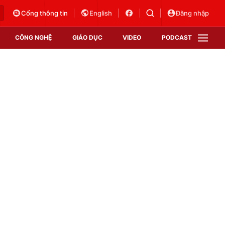
Cổng thông tin
English
Đăng nhập
CÔNG NGHỆ
GIÁO DỤC
VIDEO
PODCAST
VTV Money
VTV Thể thao
VTV Sức khoẻ
Bất động sản
Thị trường 24h
Tấm lòng Việt
Vươn mình bằng AI
VTV4
VTV8
VTV9
Lịch phát sóng
Giao lưu trực tuyến
Sự kiện