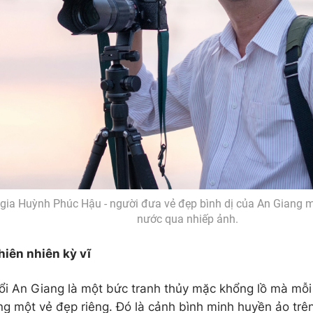
gia Huỳnh Phúc Hậu - người đưa vẻ đẹp bình dị của An Giang m
nước qua nhiếp ảnh.
hiên nhiên kỳ vĩ
i An Giang là một bức tranh thủy mặc khổng lồ mà mỗi
ng một vẻ đẹp riêng. Đó là cảnh bình minh huyền ảo tr