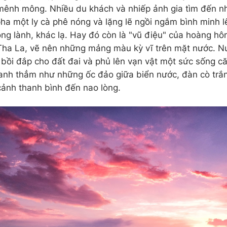
ênh mông. Nhiều du khách và nhiếp ảnh gia tìm đến n
 pha một ly cà phê nóng và lặng lẽ ngồi ngắm bình minh
ong lành, khác lạ. Hay đó còn là "vũ điệu" của hoàng h
ha La, vẽ nên những mảng màu kỳ vĩ trên mặt nước. N
bồi đắp cho đất đai và phủ lên vạn vật một sức sống c
anh thẳm như những ốc đảo giữa biển nước, đàn cò trắ
ảnh thanh bình đến nao lòng.