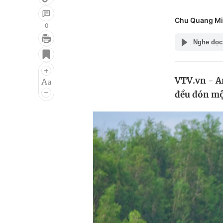
Chu Quang Mi
0
Nghe đọc
Giải trí
Đời sống
Điện ảnh
Du lịch
VTV.vn - A
Âm nhạc
Làm đẹp
đều đón mộ
Sao
Chất lượng cuộc sốn