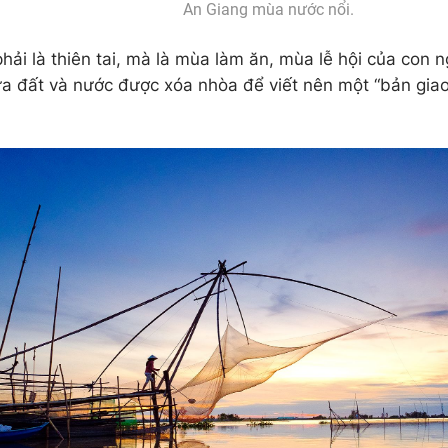
An Giang mùa nước nổi.
hải là thiên tai, mà là mùa làm ăn, mùa lễ hội của con n
iữa đất và nước được xóa nhòa để viết nên một “bản gi