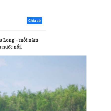
Liên hệ toà soạn
Chia sẻ
hệ tương lai
ửu Long - mỗi năm
 nước nổi.