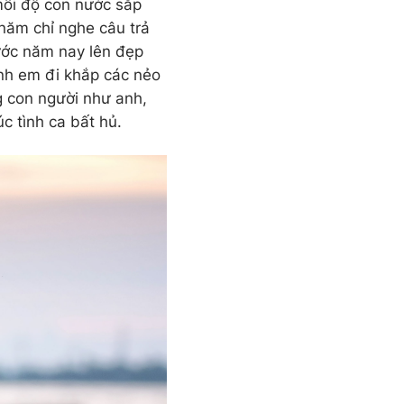
 mỗi độ con nước sắp
 năm chỉ nghe câu trả
ước năm nay lên đẹp
 anh em đi khắp các nẻo
 con người như anh,
c tình ca bất hủ.