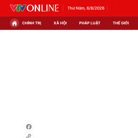
Thứ Năm, 6/8/2026
CHÍNH TRỊ
XÃ HỘI
PHÁP LUẬT
THẾ GIỚI
Chính trị
Xã hội
Thế giới
Kinh tế
Tin tức
Tài chính
Thế giới đó đây
Thị trường
Câu chuyện quốc tế
Góc doanh nghiệp
Dữ liệu và đời sống