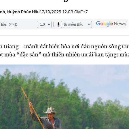
Góc ảnh
nh, Huỳnh Phúc Hậu
17/10/2025 12:03 GMT+7
3:40
 bài
Giáo dục
Công nghệ
Tuyển sinh
Hitech Công ng
n Giang - mảnh đất hiền hòa nơi đầu nguồn sông C
Học trực tuyến
Sản phẩm
t mùa “đặc sản” mà thiên nhiên ưu ái ban tặng: mùa
g
Thị trường
Tư vấn