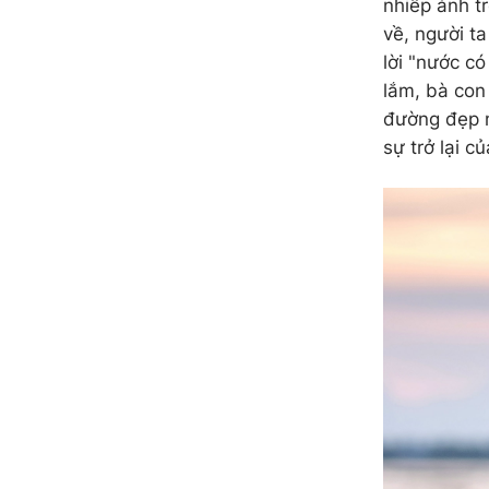
nhiếp ảnh t
về, người t
lời "nước c
lắm, bà con 
đường đẹp n
sự trở lại 