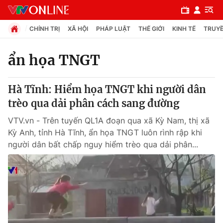
CHÍNH TRỊ
XÃ HỘI
PHÁP LUẬT
THẾ GIỚI
KINH TẾ
TRUYỀ
ẩn họa TNGT
Chuyên mục
Hà Tĩnh: Hiểm họa TNGT khi người dân
Chính trị
trèo qua dải phân cách sang đường
VTV.vn - Trên tuyến QL1A đoạn qua xã Kỳ Nam, thị xã
Xã hội
Kỳ Anh, tỉnh Hà Tĩnh, ẩn họa TNGT luôn rình rập khi
người dân bất chấp nguy hiểm trèo qua dải phân...
Pháp luật
Y tế
Thế giới