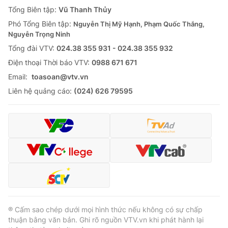
Giao lưu trực tuyến
Tổng Biên tập:
Vũ Thanh Thủy
Sản phẩm
Phó Tổng Biên tập:
Nguyễn Thị Mỹ Hạnh, Phạm Quốc Thắng,
Lịch phát sóng
Thị trường
Nguyễn Trọng Ninh
Tổng đài VTV:
024.38 355 931 - 024.38 355 932
Tư vấn
Ðiện thoại Thời báo VTV:
0988 671 671
Chuyên mục khác
Email:
toasoan@vtv.vn
Emagazine
Podcast
Liên hệ quảng cáo:
(024) 626 79595
Photo
Infographic
Video
Shorts video
VTV Money
VTV Thể thao
VTV Sức khoẻ
Bất động sản
® Cấm sao chép dưới mọi hình thức nếu không có sự chấp
thuận bằng văn bản. Ghi rõ nguồn VTV.vn khi phát hành lại