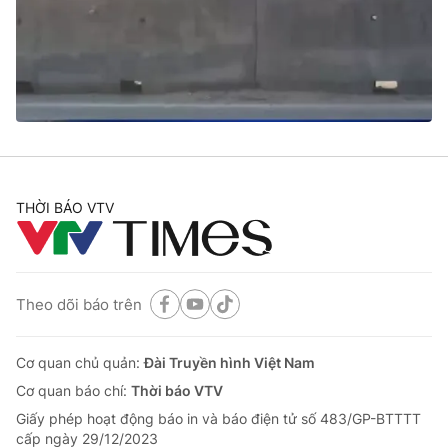
Tin tức
Kinh tế
Thế giới đó đây
Tài chính
Dữ liệu và đời sống
Câu chuyện quốc tế
Thị trường
Truyền hình
Góc doanh nghiệp
Phim VTV
THỜI BÁO VTV
Giải trí
Hậu trường
Điện ảnh
Đời sống
Nhân vật
Âm nhạc
Theo dõi báo trên
Du lịch
Khán giả
Giáo dục
Sao
Làm đẹp
Giải sao mai
Cơ quan chủ quản:
Đài Truyền hình Việt Nam
Tuyển sinh
Công nghệ
Cơ quan báo chí:
Thời báo VTV
Chất lượng cuộc sống
Học trực tuyến
Giấy phép hoạt động báo in và báo điện tử số 483/GP-BTTTT
Hitech Công nghệ tương lai
cấp ngày 29/12/2023