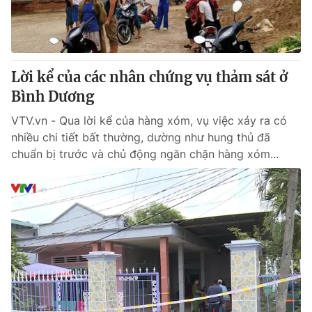
Thị trường 24h
Tấm lòng Việt
VTV4
Vươn mình bằng AI
Lời kể của các nhân chứng vụ thảm sát ở
VTV9
VTV8
Bình Dương
VTV.vn - Qua lời kể của hàng xóm, vụ việc xảy ra có
Liên hệ tòa soạn
English
nhiều chi tiết bất thường, dường như hung thủ đã
chuẩn bị trước và chủ động ngăn chặn hàng xóm...
THỜI BÁO VTV
Theo dõi báo trên
Cơ quan chủ quản:
Đài Truyền hình Việt Nam
Cơ quan báo chí:
Thời báo VTV