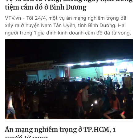
tiệm cầm đồ ở Bình Dương
VTV.vn - Tối 24/4, một vụ án mạng nghiêm trọng đã
xảy ra ở huyện Nam Tân Uyên, tỉnh Bình Dương. Hai
người trong 1 gia đình kinh doanh cầm đồ đã tử vong.
Án mạng nghiêm trọng ở TP.HCM, 1