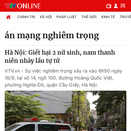
CHÍNH TRỊ
XÃ HỘI
PHÁP LUẬT
THẾ GIỚI
KINH TẾ
TRUYỀ
án mạng nghiêm trọng
Chuyên mục
Hà Nội: Giết hại 2 nữ sinh, nam thanh
Chính trị
niên nhảy lầu tự tử
VTV.vn - Sự việc nghiêm trọng xảy ra vào 6h50 ngày
Xã hội
16/9, tại số 14, ngõ 100, đường Hoàng Quốc Việt,
phường Nghĩa Đô, quận Cầu Giấy, Hà Nội.
Pháp luật
Y tế
Thế giới