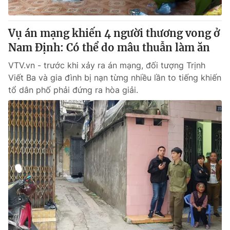
® Cấm sao chép dưới mọi hình thức nếu không có sự chấp
Vụ án mạng khiến 4 người thương vong ở
thuận bằng văn bản. Ghi rõ nguồn VTV.vn khi phát hành lại
Nam Định: Có thể do mâu thuẫn làm ăn
thông tin từ website này.
VTV.vn - trước khi xảy ra án mạng, đối tượng Trịnh
Viết Ba và gia đình bị nạn từng nhiều lần to tiếng khiến
tổ dân phố phải đứng ra hòa giải.