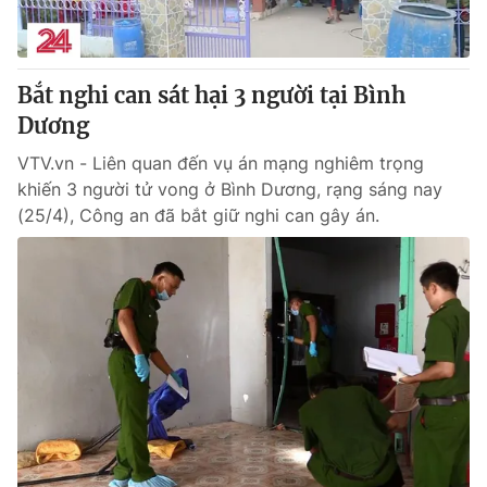
Giấy phép hoạt động báo in và báo điện tử số 483/GP-BTTTT
cấp ngày 29/12/2023
Tổng Biên tập:
Vũ Thanh Thủy
Bắt nghi can sát hại 3 người tại Bình
Phó Tổng Biên tập:
Nguyễn Thị Mỹ Hạnh, Phạm Quốc Thắng,
Dương
Nguyễn Trọng Ninh
Tổng đài VTV:
024.38 355 931 - 024.38 355 932
VTV.vn - Liên quan đến vụ án mạng nghiêm trọng
Ðiện thoại Thời báo VTV:
024.66 897 897
khiến 3 người tử vong ở Bình Dương, rạng sáng nay
Email:
toasoan@vtv.vn
(25/4), Công an đã bắt giữ nghi can gây án.
Liên hệ quảng cáo:
024-7300.7108