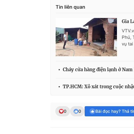
Tin liên quan
Gia L
VTV.v
Phú, T
vụ ta
Cháy cửa hàng điện lạnh ở Nam
TP.HCM: Xô xát trong cuộc nhậ
0
0
Bài đọc hay? Thả t