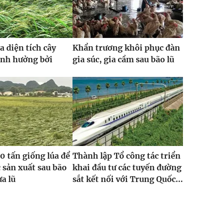
a diện tích cây
Khẩn trương khôi phục đàn
ảnh hưởng bởi
gia súc, gia cầm sau bão lũ
0 tấn giống lúa để
Thành lập Tổ công tác triển
 sản xuất sau bão
khai đầu tư các tuyến đường
ưa lũ
sắt kết nối với Trung Quốc...