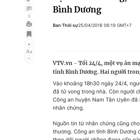
Bình Dương
0
Ban Thời sự
25/04/2018 06:19 GMT+7
Giải trí
Đời sống
Điện ảnh
Du lịch
Âm nhạc
Làm đẹp
VTV.vn - Tối 24/4, một vụ án m
Sao
Chất lượng cuộc sốn
tỉnh Bình Dương. Hai người tron
Vào khoảng 18h30 ngày 24/4, người
đã tử vong trong nhà. Còn người c
Công an huyện Nam Tân Uyên đã lập
nhân chứng.
Nguồn tin từ nhân chứng cũng cho 
thương. Công an tỉnh Bình Dương đã
theo dõi người chồng đang cấp cứ