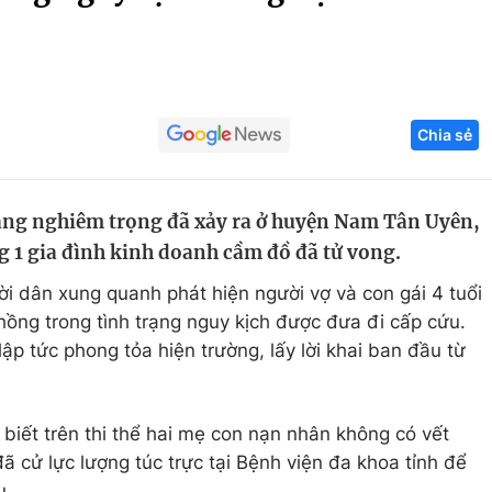
Góc ảnh
Giáo dục
Công nghệ
Chia sẻ
Tuyển sinh
Hitech Công ng
Học trực tuyến
Sản phẩm
ạng nghiêm trọng đã xảy ra ở huyện Nam Tân Uyên,
g
Thị trường
g 1 gia đình kinh doanh cầm đồ đã tử vong.
Tư vấn
 dân xung quanh phát hiện người vợ và con gái 4 tuổi
hồng trong tình trạng nguy kịch được đưa đi cấp cứu.
 tức phong tỏa hiện trường, lấy lời khai ban đầu từ
biết trên thi thể hai mẹ con nạn nhân không có vết
 cử lực lượng túc trực tại Bệnh viện đa khoa tỉnh để
u.