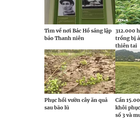
Tìm về nơi Bác Hồ sáng lập
312.000 h
báo Thanh niên
trồng bị 
thiên tai
Phục hồi vườn cây ăn quả
Cần 15.00
sau bão lũ
khôi phục
số 3 và m