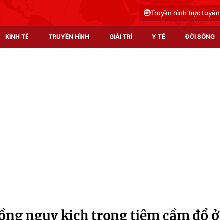
Truyền hình trực tuyến
KINH TẾ
TRUYỀN HÌNH
GIẢI TRÍ
Y TẾ
ĐỜI SỐNG
Pháp luật
Y tế
Truyền hình
Multimedia
Phim VTV
Video
Hậu trường
Shorts video
Nhân vật
Podcast
Khán giả
EMagazine
Giải sao mai
Photo
hồng nguy kịch trong tiệm cầm đồ ở
Infographic