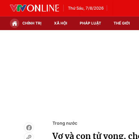
Thứ Sáu, 7/8/2026
CHÍNH TRỊ
XÃ HỘI
PHÁP LUẬT
THẾ GIỚI
Chính trị
Xã hội
Thế giới
Kinh tế
Tin tức
Tài chính
Thế giới đó đây
Thị trường
Câu chuyện quốc tế
Góc doanh nghiệp
Dữ liệu và đời sống
Trong nước
Vợ và con tử vong, c