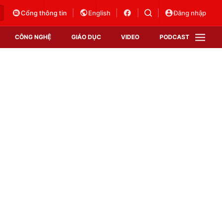
Cổng thông tin
English
Đăng nhập
CÔNG NGHỆ
GIÁO DỤC
VIDEO
PODCAST
VTV Money
VTV Thể thao
VTV Sức khoẻ
Bất động sản
Thị trường 24h
Tấm lòng Việt
Vươn mình bằng AI
VTV4
VTV8
VTV9
Lịch phát sóng
Giao lưu trực tuyến
Sự kiện