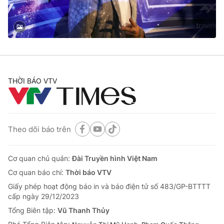
Thị trường 24h
Tấm lòng Việt
VTV4
Vươn mình bằng AI
VTV9
VTV8
THỜI BÁO VTV
Liên hệ tòa soạn
English
Theo dõi báo trên
THỜI BÁO VTV
Cơ quan chủ quản:
Đài Truyền hình Việt Nam
Cơ quan báo chí:
Thời báo VTV
Giấy phép hoạt động báo in và báo điện tử số 483/GP-BTTTT
Theo dõi báo trên
cấp ngày 29/12/2023
Tổng Biên tập:
Vũ Thanh Thủy
Cơ quan chủ quản:
Đài Truyền hình Việt Nam