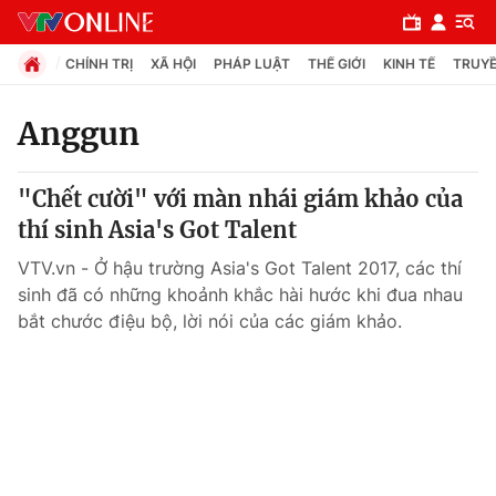
CHÍNH TRỊ
XÃ HỘI
PHÁP LUẬT
THẾ GIỚI
KINH TẾ
TRUYỀ
Anggun
Chuyên mục
"Chết cười" với màn nhái giám khảo của
Chính trị
thí sinh Asia's Got Talent
VTV.vn - Ở hậu trường Asia's Got Talent 2017, các thí
Xã hội
sinh đã có những khoảnh khắc hài hước khi đua nhau
bắt chước điệu bộ, lời nói của các giám khảo.
Pháp luật
Y tế
Thế giới