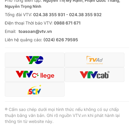
Phó Tổng Biên tập:
Nguyễn Thị Mỹ Hạnh, Phạm Quốc Thắng,
Nguyễn Trọng Ninh
Cơ quan báo chí:
Thời báo VTV
Tổng đài VTV:
024.38 355 931 - 024.38 355 932
Giấy phép hoạt động báo in và báo điện tử số 483/GP-BTTTT
cấp ngày 29/12/2023
Ðiện thoại Thời báo VTV:
0988 671 671
Tổng Biên tập:
Vũ Thanh Thủy
Email:
toasoan@vtv.vn
Phó Tổng Biên tập:
Nguyễn Thị Mỹ Hạnh, Phạm Quốc Thắng,
Liên hệ quảng cáo:
(024) 626 79595
Nguyễn Trọng Ninh
Tổng đài VTV:
024.38 355 931 - 024.38 355 932
Ðiện thoại Thời báo VTV:
024.66 897 897
Email:
toasoan@vtv.vn
Liên hệ quảng cáo:
024-7300.7108
® Cấm sao chép dưới mọi hình thức nếu không có sự chấp
thuận bằng văn bản. Ghi rõ nguồn VTV.vn khi phát hành lại
thông tin từ website này.