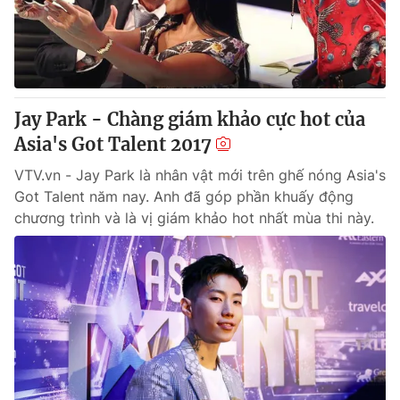
Giao lưu trực tuyến
Sản phẩm
Lịch phát sóng
Thị trường
Tư vấn
Jay Park - Chàng giám khảo cực hot của
Chuyên mục khác
Asia's Got Talent 2017
Emagazine
Podcast
VTV.vn - Jay Park là nhân vật mới trên ghế nóng Asia's
Got Talent năm nay. Anh đã góp phần khuấy động
Photo
Infographic
chương trình và là vị giám khảo hot nhất mùa thi này.
Video
Shorts video
VTV Money
VTV Thể thao
VTV Sức khoẻ
Bất động sản