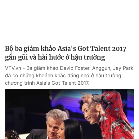
Tin tức
Kinh tế
Thế giới đó đây
Tài chính
Dữ liệu và đời sống
Câu chuyện quốc tế
Thị trường
Bộ ba giám khảo Asia's Got Talent 2017
Truyền hình
Góc doanh nghiệp
gần gũi và hài hước ở hậu trường
Phim VTV
Giải trí
VTV.vn - Ba giám khảo David Foster, Anggun, Jay Park
Hậu trường
đã có những khoảnh khắc đáng nhớ ở hậu trường
Điện ảnh
chương trình Asia's Got Talent 2017.
Đời sống
Nhân vật
Âm nhạc
Du lịch
Khán giả
Giáo dục
Sao
Làm đẹp
Giải sao mai
Tuyển sinh
Công nghệ
Chất lượng cuộc sống
Học trực tuyến
Hitech Công nghệ tương lai