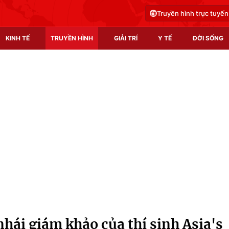
Truyền hình trực tuyến
KINH TẾ
TRUYỀN HÌNH
GIẢI TRÍ
Y TẾ
ĐỜI SỐNG
Pháp luật
Y tế
Truyền hình
Multimedia
Phim VTV
Video
Hậu trường
Shorts video
Nhân vật
Podcast
Khán giả
EMagazine
Giải sao mai
Photo
hái giám khảo của thí sinh Asia's
Infographic