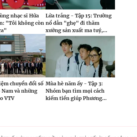
cùng nhạc sĩ Hứa
Lửa trắng - Tập 15: Trường
n: "Tôi không còn
nổ dẫn "ghẹ" đi thăm
ca"
xưởng sản xuất ma tuý,...
iệm chuyển đổi số
Mùa hè năm ấy - Tập 3:
ồ Nam và những
Nhóm bạn tìm mọi cách
ho VTV
kiếm tiền giúp Phương...