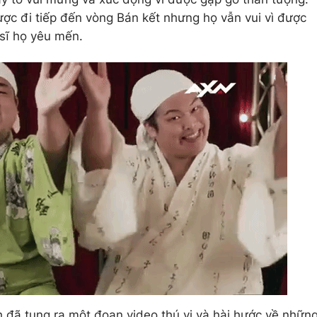
ợc đi tiếp đến vòng Bán kết nhưng họ vẫn vui vì được
 sĩ họ yêu mến.
h đã tung ra một đoạn video thú vị và hài hước về nhữn