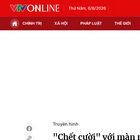
Thứ Năm, 6/8/2026
CHÍNH TRỊ
XÃ HỘI
PHÁP LUẬT
THẾ GIỚI
Chính trị
Xã hội
Thế giới
Kinh tế
Tin tức
Tài chính
Thế giới đó đây
Thị trường
Câu chuyện quốc tế
Góc doanh nghiệp
Dữ liệu và đời sống
Truyền hình
"Chết cười" với màn n