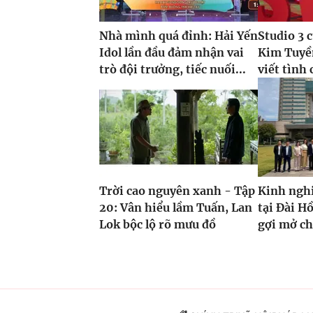
Nhà mình quá đỉnh: Hải Yến
Studio 3 
Idol lần đầu đảm nhận vai
Kim Tuyề
trò đội trưởng, tiếc nuối...
viết tình 
Trời cao nguyên xanh - Tập
Kinh ngh
20: Vân hiểu lầm Tuấn, Lan
tại Đài H
Lok bộc lộ rõ mưu đồ
gợi mở c