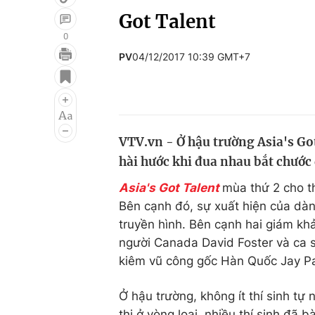
Got Talent
0
PV
04/12/2017 10:39 GMT+7
Giải trí
Đời sống
Điện ảnh
Du lịch
Âm nhạc
Làm đẹp
VTV.vn - Ở hậu trường Asia's Go
Sao
Chất lượng cuộc sốn
hài hước khi đua nhau bắt chước 
Asia's Got Talent
mùa thứ 2 cho t
Bên cạnh đó, sự xuất hiện của dàn
truyền hình. Bên cạnh hai giám k
người Canada David Foster và ca s
kiêm vũ công gốc Hàn Quốc Jay Pa
Ở hậu trường, không ít thí sinh tự
thi ở vòng loại, nhiều thí sinh đã