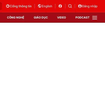
Cổng thông tin
English
Đăng nhập
CÔNG NGHỆ
GIÁO DỤC
VIDEO
PODCAST
VTV Money
VTV Thể thao
VTV Sức khoẻ
Bất động sản
Thị trường 24h
Tấm lòng Việt
Vươn mình bằng AI
VTV4
VTV8
VTV9
Lịch phát sóng
Giao lưu trực tuyến
Sự kiện