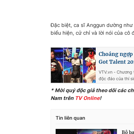
Đặc biệt, ca sĩ Anggun dường như l
biểu hiện, cử chỉ và lời nói của cô 
Choáng ngợp t
Got Talent 20
VTV.vn - Chương t
độc đáo của thí s
* Mời quý độc giả theo dõi các c
Nam trên
TV Online
!
Tin liên quan
Bộ ba