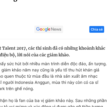
Góc ảnh
Giáo dục
Công nghệ
Chia sẻ
Tuyển sinh
Hitech Công ng
Học trực tuyến
Sản phẩm
t Talent 2017, các thí sinh đã có những khoảnh khắc
g
Thị trường
điệu bộ, lời nói của các giám khảo.
Tư vấn
hấy sức hút bởi nhiều màn trình diễn độc đáo, ấn tượng.
 giám khảo năm nay cũng là yếu tố thu hút khán giả
hảo quen thuộc từ mùa đầu là nhà sản xuất âm nhạc
ĩ người Indonesia Anggun, mùa thi này còn có ca sĩ
rk trên ghế nóng.
 nhận họ là fan của ba vị giám khảo này. Sau những phần
 bày tỏ vui mừng và xúc động vì được gặp gỡ thần tượng.