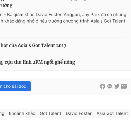
trường
n - Ba giám khảo David Foster, Anggun, Jay Park đã có những
h khắc đáng nhớ ở hậu trường chương trình Asia's Got Talent
hot của Asia's Got Talent 2017
ng, cựu thủ lĩnh 2PM ngồi ghế nóng
im cho bài đọc
ng
khoảnh khắc
Got Talent
David Foster
Asia Got Talent