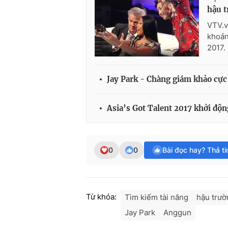
hậu 
VTV.v
khoản
2017.
Jay Park - Chàng giám khảo cực 
Asia’s Got Talent 2017 khởi độ
0
0
Bài đọc hay? Thả t
Từ khóa:
Tìm kiếm tài năng
hậu trườ
Jay Park
Anggun