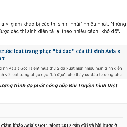
à vị giám khảo bị các thí sinh "nhái" nhiều nhất. Những
được các thí sinh diễn tả lại theo nhiều cách "khó đỡ".
rước loạt trang phục "bá đạo" của thí sinh Asia's
17
rình Asia's Got Talent mùa thứ 2 đã xuất hiện nhiều màn trình diễn
inh với loạt trang phục cực "bá đạo", cho thấy sự đầu tư công phu.
hương trình đã phát sóng của Đài Truyền hình Việt
 giám khảo Asia's Got Talent 2017 gần gũi và hài hước ở