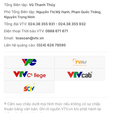
Giao lưu trực tuyến
Tổng Biên tập:
Vũ Thanh Thủy
Sản phẩm
Phó Tổng Biên tập:
Nguyễn Thị Mỹ Hạnh, Phạm Quốc Thắng,
Lịch phát sóng
Thị trường
Nguyễn Trọng Ninh
Tổng đài VTV:
024.38 355 931 - 024.38 355 932
Tư vấn
Ðiện thoại Thời báo VTV:
0988 671 671
Chuyên mục khác
Email:
toasoan@vtv.vn
Emagazine
Podcast
Liên hệ quảng cáo:
(024) 626 79595
Photo
Infographic
Video
Shorts video
VTV Money
VTV Thể thao
VTV Sức khoẻ
Bất động sản
® Cấm sao chép dưới mọi hình thức nếu không có sự chấp
thuận bằng văn bản. Ghi rõ nguồn VTV.vn khi phát hành lại