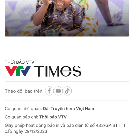
Tin tức
Kinh tế
Thế giới đó đây
Tài chính
Dữ liệu và đời sống
Câu chuyện quốc tế
Thị trường
Truyền hình
Góc doanh nghiệp
Phim VTV
THỜI BÁO VTV
Giải trí
Hậu trường
Điện ảnh
Đời sống
Nhân vật
Âm nhạc
Theo dõi báo trên
Du lịch
Khán giả
Giáo dục
Sao
Làm đẹp
Giải sao mai
Cơ quan chủ quản:
Đài Truyền hình Việt Nam
Tuyển sinh
Công nghệ
Cơ quan báo chí:
Thời báo VTV
Chất lượng cuộc sống
Học trực tuyến
Giấy phép hoạt động báo in và báo điện tử số 483/GP-BTTTT
Hitech Công nghệ tương lai
cấp ngày 29/12/2023