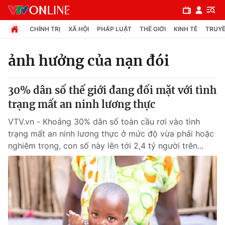
CHÍNH TRỊ
XÃ HỘI
PHÁP LUẬT
THẾ GIỚI
KINH TẾ
TRUYỀ
ảnh hưởng của nạn đói
Chuyên mục
30% dân số thế giới đang đối mặt với tình
Chính trị
trạng mất an ninh lương thực
VTV.vn - Khoảng 30% dân số toàn cầu rơi vào tình
Xã hội
trạng mất an ninh lương thực ở mức độ vừa phải hoặc
nghiêm trọng, con số này lên tới 2,4 tỷ người trên...
Pháp luật
Y tế
Thế giới