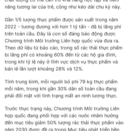
Ðiện thoại Thời báo VTV:
024.66 897 897
năng tương lai của trẻ, cũng như kéo dài chu kỳ này.
Email:
toasoan@vtv.vn
Gần 1/5 lượng thực phẩm được sản xuất trong năm
Liên hệ quảng cáo:
024-7300.7108
2022 - tương đương với hơn 1 tỷ tấn - đã bị lãng phí
trên toàn cầu. Đây là con số đáng báo động được
Chương trình Môi trường Liên hợp quốc vừa đưa ra.
Theo dữ liệu từ báo cáo, trong số rác thải thực phẩm
bị lãng phí có khoảng 60% đến từ các hộ gia đình,
trong khi tỷ lệ này ở lĩnh vực dịch vụ thực phẩm và
bán lẻ lần lượt khoảng 28% và 12%.
Tính trung bình, mỗi người bỏ phí 79 kg thực phẩm
mỗi năm, trong khi gần 30% dân số toàn cầu đang
phải đối mặt với tình trạng mất an ninh lương thực.
® Cấm sao chép dưới mọi hình thức nếu không có sự chấp
thuận bằng văn bản. Ghi rõ nguồn VTV.vn khi phát hành lại
Trước thực trạng này, Chương trình Môi trường Liên
thông tin từ website này.
hợp quốc đang phối hợp với các nước nhằm hướng
đến mục tiêu giảm 50% lượng rác thải thực phẩm vào
năm 2030 được đề ra trong Mục tiêu phát triển bền