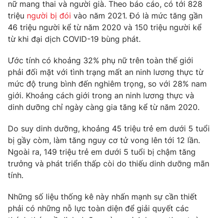
Phim VTV
nữ mang thai và người già. Theo báo cáo, có tới 828
Giải trí
triệu
người bị đói
vào năm 2021. Đó là mức tăng gần
Hậu trường
46 triệu người kể từ năm 2020 và 150 triệu người kể
Điện ảnh
Đời sống
từ khi đại dịch COVID-19 bùng phát.
Nhân vật
Âm nhạc
Du lịch
Ước tính có khoảng 32% phụ nữ trên toàn thế giới
Khán giả
Giáo dục
Sao
phải đối mặt với tình trạng mất an ninh lương thực từ
Làm đẹp
Giải sao mai
mức độ trung bình đến nghiêm trọng, so với 28% nam
Tuyển sinh
Công nghệ
giới. Khoảng cách giới trong an ninh lương thực và
Chất lượng cuộc sống
Học trực tuyến
dinh dưỡng chỉ ngày càng gia tăng kể từ năm 2020.
Hitech Công nghệ tương lai
Giao lưu trực tuyến
Do suy dinh dưỡng, khoảng 45 triệu trẻ em dưới 5 tuổi
Sản phẩm
bị gầy còm, làm tăng nguy cơ tử vong lên tới 12 lần.
Lịch phát sóng
Ngoài ra, 149 triệu trẻ em dưới 5 tuổi bị chậm tăng
Thị trường
trưởng và phát triển thấp còi do thiếu dinh dưỡng mãn
Tư vấn
tính.
Chuyên mục khác
Những số liệu thống kê này nhấn mạnh sự cần thiết
Emagazine
Podcast
phải có những nỗ lực toàn diện để giải quyết các