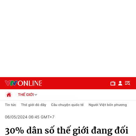
THẾ GIỚI
Chính trị
Tin tức
Thế giới đó đây
Câu chuyện quốc tế
Người Việt bốn phương
Xã hội
06/05/2024 06:45 GMT+7
Pháp luật
Chuyên mục
Kinh tế
30% dân số thế giới đang đối
Thể thao