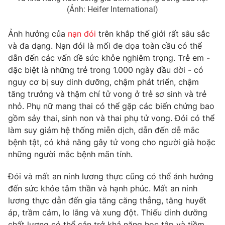
(Ảnh: Heifer International)
Ảnh hưởng của
nạn đói
trên khắp thế giới rất sâu sắc
và đa dạng. Nạn đói là mối đe dọa toàn cầu có thể
THỜI BÁO VTV
dẫn đến các vấn đề sức khỏe nghiêm trọng. Trẻ em -
đặc biệt là những trẻ trong 1.000 ngày đầu đời - có
nguy cơ bị suy dinh dưỡng, chậm phát triển, chậm
tăng trưởng và thậm chí tử vong ở trẻ sơ sinh và trẻ
Theo dõi báo trên
nhỏ. Phụ nữ mang thai có thể gặp các biến chứng bao
gồm sảy thai, sinh non và thai phụ tử vong. Đói có thể
Cơ quan chủ quản:
Đài Truyền hình Việt Nam
làm suy giảm hệ thống miễn dịch, dẫn đến dễ mắc
Cơ quan báo chí:
Thời báo VTV
bệnh tật, có khả năng gây tử vong cho người già hoặc
những người mắc bệnh mãn tính.
Giấy phép hoạt động báo in và báo điện tử số 483/GP-BTTTT
cấp ngày 29/12/2023
Đói và mất an ninh lương thực cũng có thể ảnh hưởng
Tổng Biên tập:
Vũ Thanh Thủy
đến sức khỏe tâm thần và hạnh phúc. Mất an ninh
Phó Tổng Biên tập:
Nguyễn Thị Mỹ Hạnh, Phạm Quốc Thắng,
lương thực dẫn đến gia tăng căng thẳng, tăng huyết
Nguyễn Trọng Ninh
áp, trầm cảm, lo lắng và xung đột. Thiếu dinh dưỡng
Tổng đài VTV:
024.38 355 931 - 024.38 355 932
chất lượng có thể cản trở khả năng học tập và tiềm