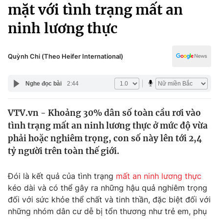
Chính trị
mặt với tình trạng mất an
Truyền hình
ninh lương thực
Văn hóa - Giải trí
Xã hội
Y tế
Đời sống
Quỳnh Chi (Theo Heifer International)
Pháp luật
Công nghệ
Giáo dục
Nghe đọc bài
2:44
Y tế
VTV.vn - Khoảng 30% dân số toàn cầu rơi vào
Thế giới
tình trạng mất an ninh lương thực ở mức độ vừa
Tin tức
phải hoặc nghiêm trọng, con số này lên tới 2,4
Kinh tế
tỷ người trên toàn thế giới.
Thế giới đó đây
Tài chính
Dữ liệu và đời sống
Câu chuyện quốc tế
Đói là kết quả của tình trạng
mất an ninh lương thực
Thị trường
kéo dài và có thể gây ra những hậu quả nghiêm trọng
đối với sức khỏe thể chất và tinh thần, đặc biệt đối với
Truyền hình
Góc doanh nghiệp
những nhóm dân cư dễ bị tổn thương như trẻ em, phụ