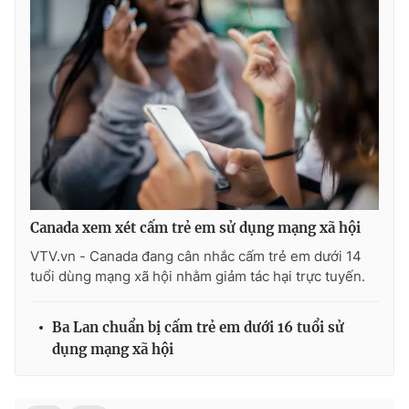
Ðiện thoại Thời báo VTV:
024.66 897 897
Email:
toasoan@vtv.vn
Liên hệ quảng cáo:
024-7300.7108
Canada xem xét cấm trẻ em sử dụng mạng xã hội
VTV.vn - Canada đang cân nhắc cấm trẻ em dưới 14
tuổi dùng mạng xã hội nhằm giảm tác hại trực tuyến.
® Cấm sao chép dưới mọi hình thức nếu không có sự chấp
Ba Lan chuẩn bị cấm trẻ em dưới 16 tuổi sử
thuận bằng văn bản. Ghi rõ nguồn VTV.vn khi phát hành lại
dụng mạng xã hội
thông tin từ website này.