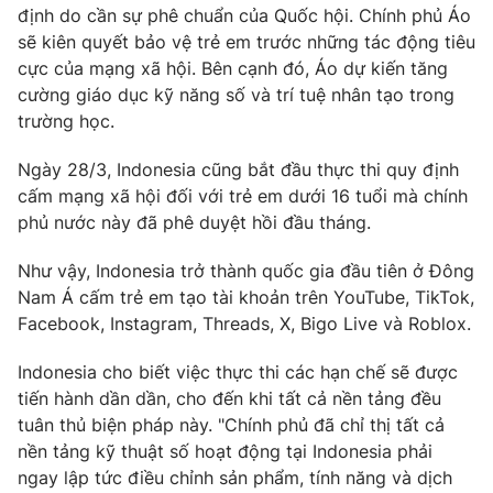
định do cần sự phê chuẩn của Quốc hội. Chính phủ Áo
Photo
Infographic
sẽ kiên quyết bảo vệ trẻ em trước những tác động tiêu
cực của mạng xã hội. Bên cạnh đó, Áo dự kiến tăng
cường giáo dục kỹ năng số và trí tuệ nhân tạo trong
Video
Shorts video
trường học.
VTV Money
VTV Thể thao
Ngày 28/3, Indonesia cũng bắt đầu thực thi quy định
cấm mạng xã hội đối với trẻ em dưới 16 tuổi mà chính
phủ nước này đã phê duyệt hồi đầu tháng.
VTV Sức khoẻ
Bất động sản
Như vậy, Indonesia trở thành quốc gia đầu tiên ở Đông
Thị trường 24h
Tấm lòng Việt
Nam Á cấm trẻ em tạo tài khoản trên YouTube, TikTok,
Facebook, Instagram, Threads, X, Bigo Live và Roblox.
VTV4
Vươn mình bằng AI
Indonesia cho biết việc thực thi các hạn chế sẽ được
tiến hành dần dần, cho đến khi tất cả nền tảng đều
VTV9
VTV8
tuân thủ biện pháp này. "Chính phủ đã chỉ thị tất cả
nền tảng kỹ thuật số hoạt động tại Indonesia phải
ngay lập tức điều chỉnh sản phẩm, tính năng và dịch
Liên hệ tòa soạn
English