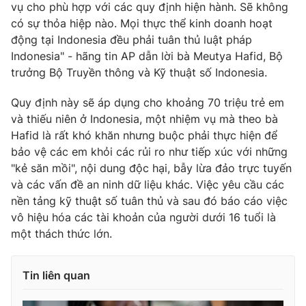
vụ cho phù hợp với các quy định hiện hành. Sẽ không
có sự thỏa hiệp nào. Mọi thực thể kinh doanh hoạt
động tại Indonesia đều phải tuân thủ luật pháp
Indonesia" - hãng tin AP dẫn lời bà Meutya Hafid, Bộ
THỜI BÁO VTV
trưởng Bộ Truyền thông và Kỹ thuật số Indonesia.
Quy định này sẽ áp dụng cho khoảng 70 triệu trẻ em
và thiếu niên ở Indonesia, một nhiệm vụ mà theo bà
Theo dõi báo trên
Hafid là rất khó khăn nhưng buộc phải thực hiện để
bảo vệ các em khỏi các rủi ro như tiếp xúc với những
"kẻ săn mồi", nội dung độc hại, bẫy lừa đảo trực tuyến
Cơ quan chủ quản:
Đài Truyền hình Việt Nam
và các vấn đề an ninh dữ liệu khác. Việc yêu cầu các
Cơ quan báo chí:
Thời báo VTV
nền tảng kỹ thuật số tuân thủ và sau đó báo cáo việc
Giấy phép hoạt động báo in và báo điện tử số 483/GP-BTTTT
vô hiệu hóa các tài khoản của người dưới 16 tuổi là
cấp ngày 29/12/2023
một thách thức lớn.
Tổng Biên tập:
Vũ Thanh Thủy
Phó Tổng Biên tập:
Nguyễn Thị Mỹ Hạnh, Phạm Quốc Thắng,
Tin liên quan
Nguyễn Trọng Ninh
Tổng đài VTV:
024.38 355 931 - 024.38 355 932