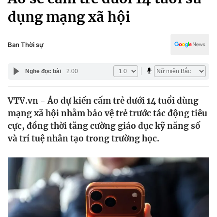
Chính trị
Truyền hình
dụng mạng xã hội
Văn hóa - Giải trí
Xã hội
Y tế
Ban Thời sự
Đời sống
Pháp luật
Công nghệ
Nghe đọc bài
2:00
Giáo dục
Y tế
VTV.vn - Áo dự kiến cấm trẻ dưới 14 tuổi dùng
mạng xã hội nhằm bảo vệ trẻ trước tác động tiêu
Thế giới
cực, đồng thời tăng cường giáo dục kỹ năng số
Tin tức
và trí tuệ nhân tạo trong trường học.
Kinh tế
Thế giới đó đây
Tài chính
Dữ liệu và đời sống
Câu chuyện quốc tế
Thị trường
Truyền hình
Góc doanh nghiệp