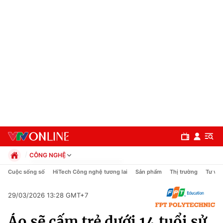
CÔNG NGHỆ
Chính trị
Cuộc sống số
HiTech Công nghệ tương lai
Sản phẩm
Thị trường
Tư vấn
Xã hội
Pháp luật
29/03/2026 13:28 GMT+7
Chuyên mục
Kinh tế
Áo sẽ cấm trẻ dưới 14 tuổi sử
Thể thao