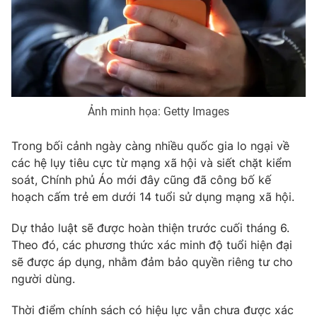
Phim VTV
Giải trí
Hậu trường
Điện ảnh
Đời sống
Nhân vật
Âm nhạc
Du lịch
Khán giả
Giáo dục
Sao
Ảnh minh họa: Getty Images
Làm đẹp
Giải sao mai
Tuyển sinh
Công nghệ
Chất lượng cuộc sống
Trong bối cảnh ngày càng nhiều quốc gia lo ngại về
Học trực tuyến
các hệ lụy tiêu cực từ mạng xã hội và siết chặt kiểm
Hitech Công nghệ tương lai
Giao lưu trực tuyến
soát, Chính phủ Áo mới đây cũng đã công bố kế
Sản phẩm
hoạch cấm trẻ em dưới 14 tuổi sử dụng mạng xã hội.
Lịch phát sóng
Thị trường
Dự thảo luật sẽ được hoàn thiện trước cuối tháng 6.
Theo đó, các phương thức xác minh độ tuổi hiện đại
Tư vấn
sẽ được áp dụng, nhằm đảm bảo quyền riêng tư cho
Chuyên mục khác
người dùng.
Emagazine
Podcast
Thời điểm chính sách có hiệu lực vẫn chưa được xác