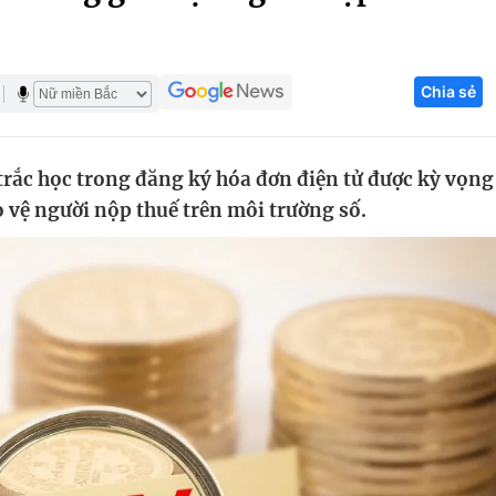
Góc ảnh
Chia sẻ
Giáo dục
Công nghệ
Tuyển sinh
Hitech Công ng
trắc học trong đăng ký hóa đơn điện tử được kỳ vọng
Học trực tuyến
Sản phẩm
vệ người nộp thuế trên môi trường số.
g
Thị trường
Tư vấn