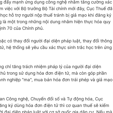
ang đẩy mạnh ứng dụng công nghệ nhằm tăng cường xác
àm việc với Bộ trưởng Bộ Tài chính mới đây, Cục Thuế đã
 học hỗ trợ người nộp thuế tránh bị giả mạo khi đăng ký
g là một trong những nội dung nhằm hiện thực hóa quy
định 70 của Chính phủ.
ặc có thay đổi người đại diện pháp luật, thay đổi thông
ử, hệ thống sẽ yêu cầu xác thực sinh trắc học trên ứng
g chỉ tăng trách nhiệm pháp lý của người đại diện
 thủ trong sử dụng hóa đơn điện tử, mà còn góp phần
anh nghiệp "ma", mua bán hóa đơn trái phép và giả mạo
n Công nghệ, Chuyển đổi số và Tự động hóa, Cục
đăng ký dùng hóa đơn điện tử thì cơ quan thuế sẽ kiểm
ời đại diện pháp luật với cơ sở quốc gia dân cư. Nếu mà