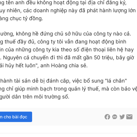
ng tên anh đều không hoạt động tại địa chỉ đăng ký,
 Tuy nhiên, các doanh nghiệp này đã phát hành lượng lớn
 hàng chục tỷ đồng.
 thường, không hề đứng chủ sở hữu của công ty nào cả.
ng thuế đầy đủ, công ty tôi vẫn đang hoạt động bình
tin của những công ty kia theo số điện thoại liên hệ hay
a. Nguyên cả chuyến đi thì đã mất gần 50 triệu, bây giờ
ải hủy hết luôn", anh Hoàng chia sẻ.
thành tài sản dễ bị đánh cắp, việc bổ sung "lá chắn"
ng chỉ giúp minh bạch trong quản lý thuế, mà còn bảo v
gười dân trên môi trường số.
im cho bài đọc