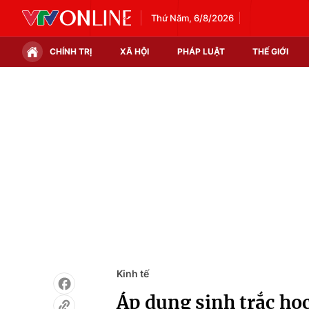
Thứ Năm, 6/8/2026
CHÍNH TRỊ
XÃ HỘI
PHÁP LUẬT
THẾ GIỚI
Chính trị
Xã hội
Thế giới
Kinh tế
Tin tức
Tài chính
Thế giới đó đây
Thị trường
Câu chuyện quốc tế
Góc doanh nghiệp
Dữ liệu và đời sống
Kinh tế
Áp dụng sinh trắc họ