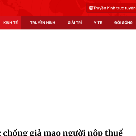
Truyền hình trực tuyến
KINH TẾ
TRUYỀN HÌNH
GIẢI TRÍ
Y TẾ
ĐỜI SỐNG
Pháp luật
Y tế
Truyền hình
Multimedia
Phim VTV
Video
Hậu trường
Shorts video
Nhân vật
Podcast
Khán giả
EMagazine
Giải sao mai
Photo
c chống giả mạo người nộp thuế
Infographic