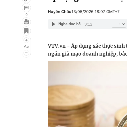
Huyền Châu
13/05/2026 18:07 GMT+7
0
3:12
Nghe đọc bài
Giải trí
Đời sống
Điện ảnh
Du lịch
VTV.vn - Áp dụng xác thực sinh 
Âm nhạc
Làm đẹp
ngăn giả mạo doanh nghiệp, bảo 
Sao
Chất lượng cuộc sốn