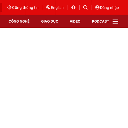
Cổng thông tin
English
Đăng nhập
CÔNG NGHỆ
GIÁO DỤC
VIDEO
PODCAST
VTV Money
VTV Thể thao
VTV Sức khoẻ
Bất động sản
Thị trường 24h
Tấm lòng Việt
Vươn mình bằng AI
VTV4
VTV8
VTV9
Lịch phát sóng
Giao lưu trực tuyến
Sự kiện