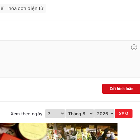
uế
hóa đơn điện tử
Gửi bình luận
Xem theo ngày
XEM