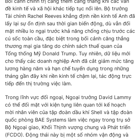
Bối cảnh chính trị càng thêm căng thẳng khi các vấn
Ðiện thoại Thời báo VTV:
024.66 897 897
đề kinh tế và xã hội khác tiếp tục nổi lên. Bộ trưởng
Email:
toasoan@vtv.vn
Tài chính Rachel Reeves khẳng định nền kinh tế Anh đã
Liên hệ quảng cáo:
024-7300.7108
lấy lại sự ổn định sau thời gian biến động, dù vẫn đối
mặt nhiều lo ngại trước khả năng chống chịu trước các
cú sốc toàn cầu, đặc biệt trong bối cảnh căng thẳng
thương mại gia tăng do chính sách thuế quan của
Tổng thống Mỹ Donald Trump. Tuy nhiên, dữ liệu mới
cho thấy các doanh nghiệp Anh đã cắt giảm mức tăng
lương hàng năm và hạn chế tuyển dụng trong những
tháng gần đây khi nền kinh tế chậm lại, tác động trực
tiếp đến thị trường việc làm.
Trong lĩnh vực đối ngoại, Ngoại trưởng David Lammy
có thể đối mặt với kiện tụng liên quan tới kế hoạch
® Cấm sao chép dưới mọi hình thức nếu không có sự chấp
mời nhân viên của tập đoàn dầu khí Shell và tập đoàn
thuận bằng văn bản. Ghi rõ nguồn VTV.vn khi phát hành lại
quốc phòng BAE Systems làm việc ngay trong trụ sở
thông tin từ website này.
Bộ Ngoại giao, Khối Thịnh vượng chung và Phát triển
(FCDO). Động thái này bị một số nhóm vận động và