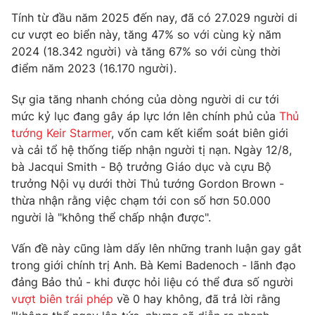
Tính từ đầu năm 2025 đến nay, đã có 27.029 người di
Photo
Infographic
cư vượt eo biển này, tăng 47% so với cùng kỳ năm
2024 (18.342 người) và tăng 67% so với cùng thời
Video
Shorts video
điểm năm 2023 (16.170 người).
Sự gia tăng nhanh chóng của dòng người di cư tới
VTV Money
VTV Thể thao
mức kỷ lục đang gây áp lực lớn lên chính phủ của
Thủ
tướng Keir Starmer
, vốn cam kết kiểm soát biên giới
VTV Sức khoẻ
Bất động sản
và cải tổ hệ thống tiếp nhận người tị nạn. Ngày 12/8,
bà Jacqui Smith - Bộ trưởng Giáo dục và cựu Bộ
trưởng Nội vụ dưới thời Thủ tướng Gordon Brown -
Thị trường 24h
Tấm lòng Việt
thừa nhận rằng việc chạm tới con số hơn 50.000
người là "không thể chấp nhận được".
VTV4
Vươn mình bằng AI
Vấn đề này cũng làm dấy lên những tranh luận gay gắt
trong giới chính trị Anh. Bà Kemi Badenoch - lãnh đạo
VTV9
VTV8
đảng Bảo thủ - khi được hỏi liệu có thể đưa số người
vượt biên trái phép
về 0 hay không, đã trả lời rằng
Liên hệ tòa soạn
English