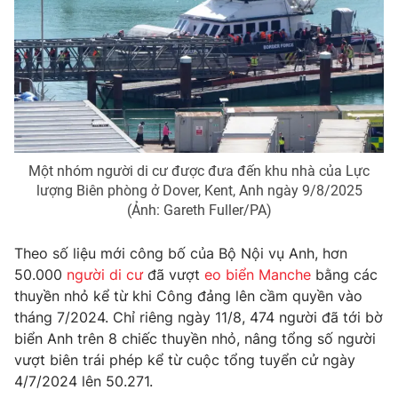
Phim VTV
Giải trí
Hậu trường
Điện ảnh
Đời sống
Nhân vật
Âm nhạc
Du lịch
Khán giả
Giáo dục
Sao
Làm đẹp
Giải sao mai
Tuyển sinh
Một nhóm người di cư được đưa đến khu nhà của Lực
Công nghệ
Chất lượng cuộc sống
lượng Biên phòng ở Dover, Kent, Anh ngày 9/8/2025
Học trực tuyến
(Ảnh: Gareth Fuller/PA)
Hitech Công nghệ tương lai
Giao lưu trực tuyến
Sản phẩm
Theo số liệu mới công bố của Bộ Nội vụ Anh, hơn
50.000
người di cư
đã vượt
eo biển Manche
bằng các
Lịch phát sóng
Thị trường
thuyền nhỏ kể từ khi Công đảng lên cầm quyền vào
tháng 7/2024. Chỉ riêng ngày 11/8, 474 người đã tới bờ
Tư vấn
biển Anh trên 8 chiếc thuyền nhỏ, nâng tổng số người
Chuyên mục khác
vượt biên trái phép kể từ cuộc tổng tuyển cử ngày
Emagazine
Podcast
4/7/2024 lên 50.271.