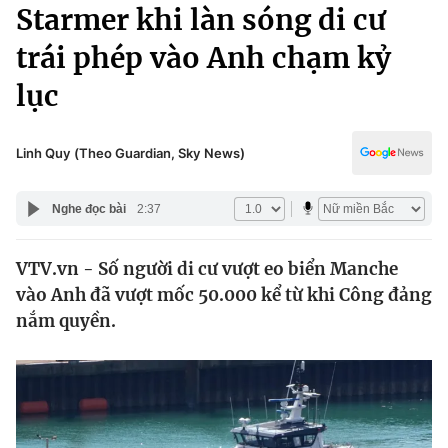
Chính trị
Starmer khi làn sóng di cư
Truyền hình
trái phép vào Anh chạm kỷ
Văn hóa - Giải trí
Xã hội
Y tế
lục
Đời sống
Pháp luật
Công nghệ
Giáo dục
Linh Quy (Theo Guardian, Sky News)
Y tế
Nghe đọc bài
2:37
Thế giới
VTV.vn - Số người di cư vượt eo biển Manche
Tin tức
vào Anh đã vượt mốc 50.000 kể từ khi Công đảng
Kinh tế
Thế giới đó đây
nắm quyền.
Tài chính
Dữ liệu và đời sống
Câu chuyện quốc tế
Thị trường
Truyền hình
Góc doanh nghiệp