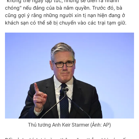
"không thể ngay lập tức, nhưng sẽ diễn ra nhanh
chóng" nếu đảng của bà nắm quyền. Trước đó, bà
cũng gợi ý rằng những người xin tị nạn hiện đang ở
khách sạn có thể sẽ bị chuyển vào các trại tạm giữ.
THỜI BÁO VTV
Theo dõi báo trên
Cơ quan chủ quản:
Đài Truyền hình Việt Nam
Cơ quan báo chí:
Thời báo VTV
Giấy phép hoạt động báo in và báo điện tử số 483/GP-BTTTT
cấp ngày 29/12/2023
Tổng Biên tập:
Vũ Thanh Thủy
Phó Tổng Biên tập:
Nguyễn Thị Mỹ Hạnh, Phạm Quốc Thắng,
Thủ tướng Anh Keir Starmer (Ảnh: AP)
Nguyễn Trọng Ninh
Tổng đài VTV:
024.38 355 931 - 024.38 355 932