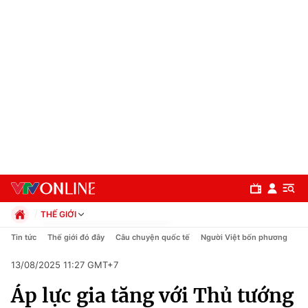
THẾ GIỚI
Chính trị
Tin tức
Thế giới đó đây
Câu chuyện quốc tế
Người Việt bốn phương
Xã hội
13/08/2025 11:27 GMT+7
Pháp luật
Chuyên mục
Kinh tế
Áp lực gia tăng với Thủ tướng
Thể thao