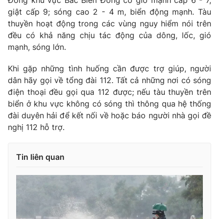
Đông khu vực Bắc Biển Đông có gió mạnh cấp 6 - 7,
giật cấp 9; sóng cao 2 - 4 m, biển động mạnh. Tàu
thuyền hoạt động trong các vùng nguy hiểm nói trên
đều có khả năng chịu tác động của dông, lốc, gió
mạnh, sóng lớn.
THỜI BÁO VTV
Khi gặp những tình huống cần được trợ giúp, người
dân hãy gọi về tổng đài 112. Tất cả những nơi có sóng
điện thoại đều gọi qua 112 được; nếu tàu thuyền trên
Theo dõi báo trên
biển ở khu vực không có sóng thì thông qua hệ thống
đài duyên hải để kết nối về hoặc báo người nhà gọi đề
Cơ quan chủ quản:
Đài Truyền hình Việt Nam
nghị 112 hỗ trợ.
Cơ quan báo chí:
Thời báo VTV
Giấy phép hoạt động báo in và báo điện tử số 483/GP-BTTTT
Tin liên quan
cấp ngày 29/12/2023
Tổng Biên tập:
Vũ Thanh Thủy
Phó Tổng Biên tập:
Nguyễn Thị Mỹ Hạnh, Phạm Quốc Thắng,
Nguyễn Trọng Ninh
Tổng đài VTV:
024.38 355 931 - 024.38 355 932