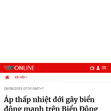
XÃ HỘI
Chính trị
28/08/2025 07:10 GMT+7
Xã hội
Áp thấp nhiệt đới gây biển
Pháp luật
Chuyên mục
Kinh tế
động mạnh trên Biển Đông
Thể thao