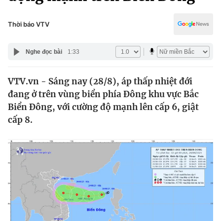
Chính trị
Truyền hình
Văn hóa - Giải trí
Thời báo VTV
Xã hội
Y tế
Đời sống
Nghe đọc bài
1:33
Pháp luật
Công nghệ
Giáo dục
VTV.vn - Sáng nay (28/8), áp thấp nhiệt đới
Y tế
đang ở trên vùng biển phía Đông khu vực Bắc
Biển Đông, với cường độ mạnh lên cấp 6, giật
Thế giới
cấp 8.
Tin tức
Kinh tế
Thế giới đó đây
Tài chính
Dữ liệu và đời sống
Câu chuyện quốc tế
Thị trường
Truyền hình
Góc doanh nghiệp