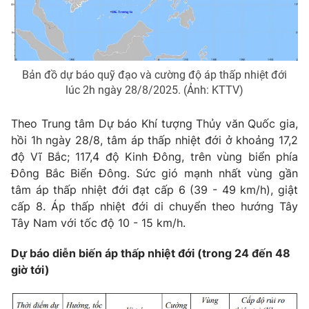
Phim VTV
Giải trí
Hậu trường
Điện ảnh
Đời sống
Nhân vật
Âm nhạc
Bản đồ dự báo quỹ đạo và cường độ áp thấp nhiệt đới
Du lịch
Khán giả
lúc 2h ngày 28/8/2025. (Ảnh: KTTV)
Giáo dục
Sao
Làm đẹp
Giải sao mai
Theo Trung tâm Dự báo Khí tượng Thủy văn Quốc gia,
Tuyển sinh
Công nghệ
Chất lượng cuộc sống
hồi 1h ngày 28/8, tâm áp thấp nhiệt đới ở khoảng 17,2
Học trực tuyến
độ Vĩ Bắc; 117,4 độ Kinh Đông, trên vùng biển phía
Hitech Công nghệ tương lai
Đông Bắc Biển Đông. Sức gió mạnh nhất vùng gần
Giao lưu trực tuyến
tâm áp thấp nhiệt đới đạt cấp 6 (39 - 49 km/h), giật
Sản phẩm
cấp 8. Áp thấp nhiệt đới di chuyển theo hướng Tây
Lịch phát sóng
Thị trường
Tây Nam với tốc độ 10 - 15 km/h.
Tư vấn
Dự báo diễn biến áp thấp nhiệt đới (trong 24 đến 48
Chuyên mục khác
giờ tới)
Emagazine
Podcast