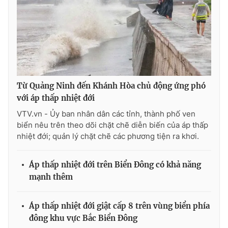
Ðiện thoại Thời báo VTV:
024.66 897 897
Email:
toasoan@vtv.vn
Liên hệ quảng cáo:
024-7300.7108
Từ Quảng Ninh đến Khánh Hòa chủ động ứng phó
với áp thấp nhiệt đới
VTV.vn - Ủy ban nhân dân các tỉnh, thành phố ven
biển nêu trên theo dõi chặt chẽ diễn biến của áp thấp
nhiệt đới; quản lý chặt chẽ các phương tiện ra khơi.
Áp thấp nhiệt đới trên Biển Đông có khả năng
mạnh thêm
® Cấm sao chép dưới mọi hình thức nếu không có sự chấp
thuận bằng văn bản. Ghi rõ nguồn VTV.vn khi phát hành lại
thông tin từ website này.
Áp thấp nhiệt đới giật cấp 8 trên vùng biển phía
đông khu vực Bắc Biển Đông