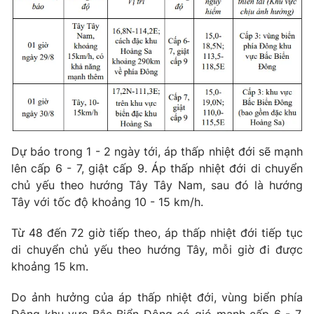
Photo
Infographic
Video
Shorts video
VTV Money
VTV Thể thao
VTV Sức khoẻ
Bất động sản
Dự báo trong 1 - 2 ngày tới, áp thấp nhiệt đới sẽ mạnh
lên cấp 6 - 7, giật cấp 9. Áp thấp nhiệt đới di chuyển
Thị trường 24h
Tấm lòng Việt
chủ yếu theo hướng Tây Tây Nam, sau đó là hướng
Tây với tốc độ khoảng 10 - 15 km/h.
VTV4
Vươn mình bằng AI
Từ 48 đến 72 giờ tiếp theo, áp thấp nhiệt đới tiếp tục
di chuyển chủ yếu theo hướng Tây, mỗi giờ đi được
VTV9
VTV8
khoảng 15 km.
Do ảnh hưởng của áp thấp nhiệt đới, vùng biển phía
Liên hệ tòa soạn
English