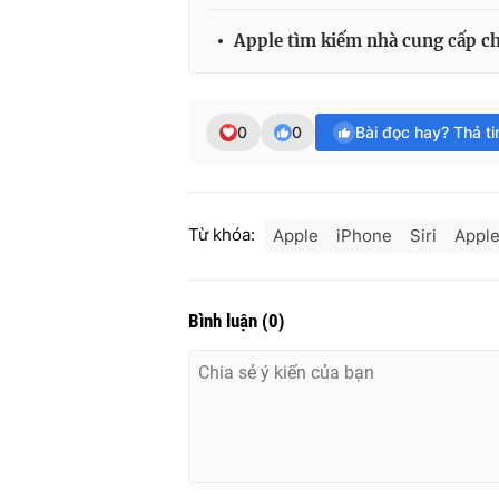
Apple tìm kiếm nhà cung cấp c
0
0
Bài đọc hay? Thả t
Từ khóa:
Apple
iPhone
Siri
Apple
Bình luận
(
0
)