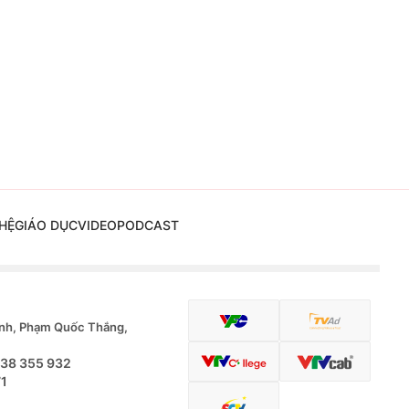
HỆ
GIÁO DỤC
VIDEO
PODCAST
nh, Phạm Quốc Thắng,
.38 355 932
71