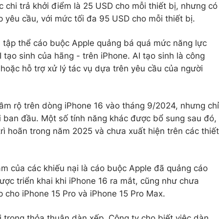
 chi trả khởi điểm là 25 USD cho mỗi thiết bị, nhưng có
p yêu cầu, với mức tối đa 95 USD cho mỗi thiết bị.
ện tập thể cáo buộc Apple quảng bá quá mức năng lực
I tạo sinh của hãng - trên iPhone. AI tạo sinh là công
hoặc hỗ trợ xử lý tác vụ dựa trên yêu cầu của người
 rầm rộ trên dòng iPhone 16 vào tháng 9/2024, nhưng chỉ
i ban đầu. Một số tính năng khác được bổ sung sau đó,
 trì hoãn trong năm 2025 và chưa xuất hiện trên các thiết
âm của các khiếu nại là cáo buộc Apple đã quảng cáo
ược triển khai khi iPhone 16 ra mắt, cũng như chưa
 cho iPhone 15 Pro và iPhone 15 Pro Max.
i trong thỏa thuận dàn xếp. Công ty cho biết việc dàn