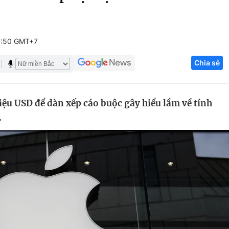
Góc ảnh
0:50 GMT+7
Giáo dục
Công nghệ
Chia sẻ
Tuyển sinh
Hitech Công ng
Học trực tuyến
Sản phẩm
iệu USD để dàn xếp cáo buộc gây hiểu lầm về tính
g
Thị trường
.
Tư vấn