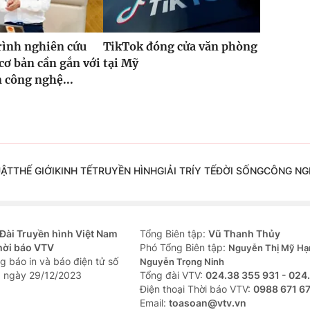
rình nghiên cứu
TikTok đóng cửa văn phòng
cơ bản cần gắn với
tại Mỹ
n công nghệ...
UẬT
THẾ GIỚI
KINH TẾ
TRUYỀN HÌNH
GIẢI TRÍ
Y TẾ
ĐỜI SỐNG
CÔNG NG
Đài Truyền hình Việt Nam
Tổng Biên tập:
Vũ Thanh Thủy
hời báo VTV
Phó Tổng Biên tập:
Nguyễn Thị Mỹ Hạ
g báo in và báo điện tử số
Nguyễn Trọng Ninh
 ngày 29/12/2023
Tổng đài VTV:
024.38 355 931 - 024
Ðiện thoại Thời báo VTV:
0988 671 6
Email:
toasoan@vtv.vn