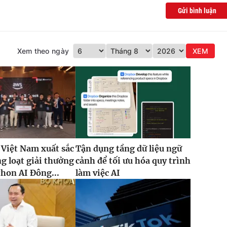
Gửi bình luận
Xem theo ngày
XEM
 Việt Nam xuất sắc
Tận dụng tầng dữ liệu ngữ
g loạt giải thưởng
cảnh để tối ưu hóa quy trình
thon AI Đông...
làm việc AI