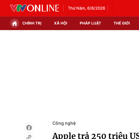
Thứ Năm, 6/8/2026
CHÍNH TRỊ
XÃ HỘI
PHÁP LUẬT
THẾ GIỚI
Chính trị
Xã hội
Thế giới
Kinh tế
Tin tức
Tài chính
Thế giới đó đây
Thị trường
Câu chuyện quốc tế
Góc doanh nghiệp
Dữ liệu và đời sống
Công nghệ
Apple trả 250 triệu U