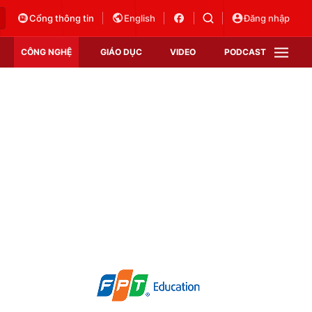
Cổng thông tin
English
Đăng nhập
CÔNG NGHỆ
GIÁO DỤC
VIDEO
PODCAST
VTV Money
VTV Thể thao
VTV Sức khoẻ
Bất động sản
Thị trường 24h
Tấm lòng Việt
Vươn mình bằng AI
VTV4
VTV8
VTV9
Lịch phát sóng
Giao lưu trực tuyến
Sự kiện