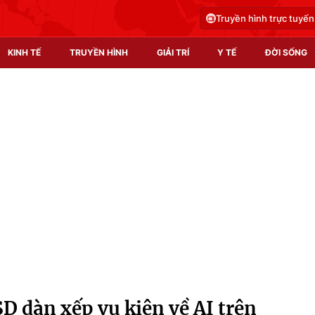
Truyền hình trực tuyến
KINH TẾ
TRUYỀN HÌNH
GIẢI TRÍ
Y TẾ
ĐỜI SỐNG
Pháp luật
Y tế
Truyền hình
Multimedia
Phim VTV
Video
Hậu trường
Shorts video
Nhân vật
Podcast
Khán giả
EMagazine
Giải sao mai
Photo
SD dàn xếp vụ kiện về AI trên
Infographic