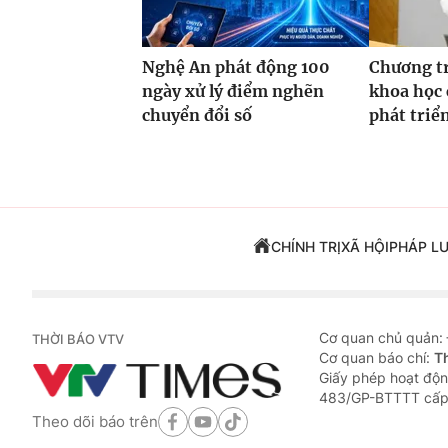
Nghệ An phát động 100
Chương t
ngày xử lý điểm nghẽn
khoa học 
chuyển đổi số
phát triể
CHÍNH TRỊ
XÃ HỘI
PHÁP L
Cơ quan chủ quản:
THỜI BÁO VTV
Cơ quan báo chí:
T
Giấy phép hoạt độn
483/GP-BTTTT cấp
Theo dõi báo trên