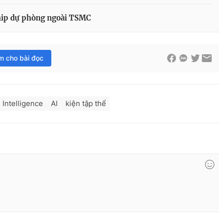
hip dự phòng ngoài TSMC
im cho bài đọc
 Intelligence
AI
kiện tập thể