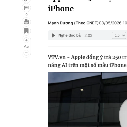
iPhone
0
Mạnh Dương (Theo CNET)
08/05/2026 1
Giải trí
Đời sống
2:03
Nghe đọc bài
Điện ảnh
Du lịch
Âm nhạc
Làm đẹp
VTV.vn - Apple đồng ý trả 250 tr
Sao
Chất lượng cuộc sốn
năng AI trên một số mẫu iPhone