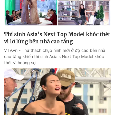
Giao lưu trực tuyến
Sản phẩm
Lịch phát sóng
Thị trường
Tư vấn
Thí sinh Asia’s Next Top Model khóc thét
Chuyên mục khác
vì lơ lửng bên nhà cao tầng
Emagazine
Podcast
VTV.vn - Thử thách chụp hình mới ở độ cao bên nhà
cao tầng khiến thí sinh Asia's Next Top Model khóc
Photo
Infographic
thét vì hoảng sợ.
Video
Shorts video
VTV Money
VTV Thể thao
VTV Sức khoẻ
Bất động sản