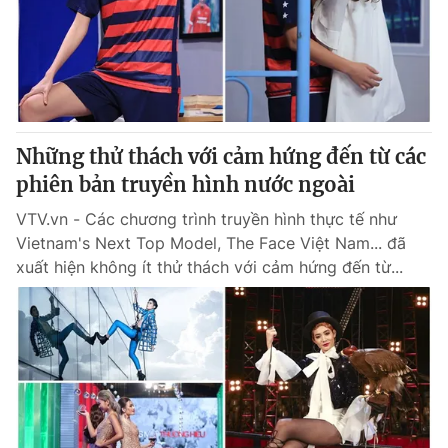
Tin tức
Kinh tế
Thế giới đó đây
Tài chính
Dữ liệu và đời sống
Câu chuyện quốc tế
Thị trường
Những thử thách với cảm hứng đến từ các
Truyền hình
Góc doanh nghiệp
phiên bản truyền hình nước ngoài
Phim VTV
Giải trí
VTV.vn - Các chương trình truyền hình thực tế như
Hậu trường
Vietnam's Next Top Model, The Face Việt Nam... đã
Điện ảnh
xuất hiện không ít thử thách với cảm hứng đến từ...
Đời sống
Nhân vật
Âm nhạc
Du lịch
Khán giả
Giáo dục
Sao
Làm đẹp
Giải sao mai
Tuyển sinh
Công nghệ
Chất lượng cuộc sống
Học trực tuyến
Hitech Công nghệ tương lai