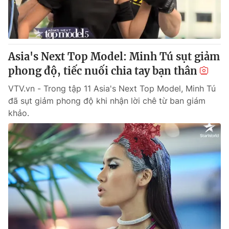
Thị trường 24h
Tấm lòng Việt
VTV4
Vươn mình bằng AI
Asia's Next Top Model: Minh Tú sụt giảm
VTV9
VTV8
phong độ, tiếc nuối chia tay bạn thân
VTV.vn - Trong tập 11 Asia's Next Top Model, Minh Tú
Liên hệ tòa soạn
English
đã sụt giảm phong độ khi nhận lời chê từ ban giám
khảo.
THỜI BÁO VTV
Theo dõi báo trên
Cơ quan chủ quản:
Đài Truyền hình Việt Nam
Cơ quan báo chí:
Thời báo VTV