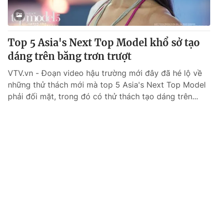
Giấy phép hoạt động báo in và báo điện tử số 483/GP-BTTTT
cấp ngày 29/12/2023
Tổng Biên tập:
Vũ Thanh Thủy
Top 5 Asia's Next Top Model khổ sở tạo
Phó Tổng Biên tập:
Nguyễn Thị Mỹ Hạnh, Phạm Quốc Thắng,
dáng trên băng trơn trượt
Nguyễn Trọng Ninh
Tổng đài VTV:
024.38 355 931 - 024.38 355 932
VTV.vn - Đoạn video hậu trường mới đây đã hé lộ về
Ðiện thoại Thời báo VTV:
024.66 897 897
những thử thách mới mà top 5 Asia's Next Top Model
Email:
toasoan@vtv.vn
phải đối mặt, trong đó có thử thách tạo dáng trên...
Liên hệ quảng cáo:
024-7300.7108