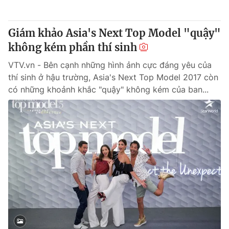
® Cấm sao chép dưới mọi hình thức nếu không có sự chấp
Giám khảo Asia's Next Top Model "quậy"
thuận bằng văn bản. Ghi rõ nguồn VTV.vn khi phát hành lại
không kém phần thí sinh
thông tin từ website này.
VTV.vn - Bên cạnh những hình ảnh cực đáng yêu của
thí sinh ở hậu trường, Asia's Next Top Model 2017 còn
có những khoảnh khắc "quậy" không kém của ban...