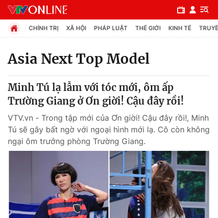
CHÍNH TRỊ
XÃ HỘI
PHÁP LUẬT
THẾ GIỚI
KINH TẾ
TRUYỀ
Asia Next Top Model
Chuyên mục
Minh Tú lạ lẫm với tóc mới, ôm ấp
Chính trị
Trường Giang ở Ơn giời! Cậu đây rồi!
VTV.vn - Trong tập mới của Ơn giời! Cậu đây rồi!, Minh
Xã hội
Tú sẽ gây bất ngờ với ngoại hình mới lạ. Cô còn không
ngại ôm trưởng phòng Trường Giang.
Pháp luật
Y tế
Thế giới