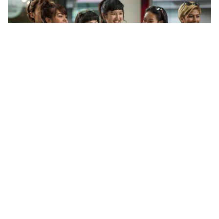
Tin mới
Video
Live
Emagazine
Trang chủ
Tạo dáng trong bồn tắm, Minh Tú phá kỷ
lục tại Asia's Next Top Model
VTV.vn - Hoàn thành tốt thử thách mới, Minh Tú đã
phá kỷ lục khi trở thành đại diện Việt Nam đầu tiên
vượt qua top 10 ở Asia's Next Top Model.