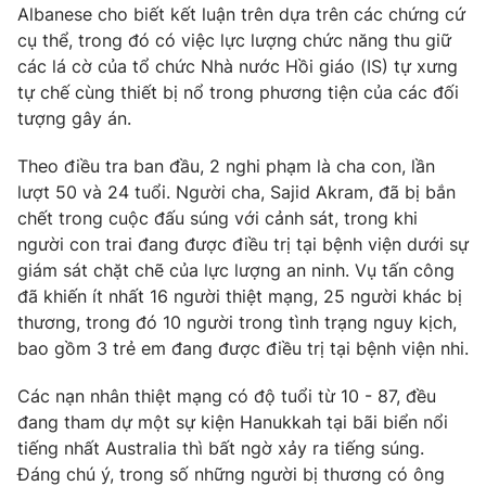
Albanese cho biết kết luận trên dựa trên các chứng cứ
Photo
Infographic
cụ thể, trong đó có việc lực lượng chức năng thu giữ
các lá cờ của tổ chức Nhà nước Hồi giáo (IS) tự xưng
tự chế cùng thiết bị nổ trong phương tiện của các đối
Video
Shorts video
tượng gây án.
VTV Money
VTV Thể thao
Theo điều tra ban đầu, 2 nghi phạm là cha con, lần
lượt 50 và 24 tuổi. Người cha, Sajid Akram, đã bị bắn
chết trong cuộc đấu súng với cảnh sát, trong khi
VTV Sức khoẻ
Bất động sản
người con trai đang được điều trị tại bệnh viện dưới sự
giám sát chặt chẽ của lực lượng an ninh. Vụ tấn công
Thị trường 24h
Tấm lòng Việt
đã khiến ít nhất 16 người thiệt mạng, 25 người khác bị
thương, trong đó 10 người trong tình trạng nguy kịch,
bao gồm 3 trẻ em đang được điều trị tại bệnh viện nhi.
VTV4
Vươn mình bằng AI
Các nạn nhân thiệt mạng có độ tuổi từ 10 - 87, đều
VTV9
VTV8
đang tham dự một sự kiện Hanukkah tại bãi biển nổi
tiếng nhất Australia thì bất ngờ xảy ra tiếng súng.
Đáng chú ý, trong số những người bị thương có ông
Liên hệ tòa soạn
English