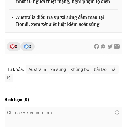
nhất 16 người thiệt mạng, nghi phạm lộ diện
Australia điều tra vụ xả súng đẫm máu tại
Bondi, xem xét siết luật kiểm soát súng
0
0
Từ khóa:
Australia
xả súng
khủng bố
bài Do Thái
IS
Bình luận
(
0
)