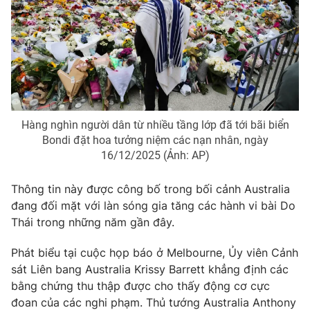
Phim VTV
Giải trí
Hậu trường
Điện ảnh
Đời sống
Nhân vật
Âm nhạc
Du lịch
Khán giả
Giáo dục
Sao
Làm đẹp
Giải sao mai
Tuyển sinh
Hàng nghìn người dân từ nhiều tầng lớp đã tới bãi biển
Công nghệ
Chất lượng cuộc sống
Bondi đặt hoa tưởng niệm các nạn nhân, ngày
Học trực tuyến
16/12/2025 (Ảnh: AP)
Hitech Công nghệ tương lai
Giao lưu trực tuyến
Thông tin này được công bố trong bối cảnh Australia
Sản phẩm
đang đối mặt với làn sóng gia tăng các hành vi bài Do
Lịch phát sóng
Thị trường
Thái trong những năm gần đây.
Tư vấn
Phát biểu tại cuộc họp báo ở Melbourne, Ủy viên Cảnh
Chuyên mục khác
sát Liên bang Australia Krissy Barrett khẳng định các
bằng chứng thu thập được cho thấy động cơ cực
Emagazine
Podcast
đoan của các nghi phạm. Thủ tướng Australia Anthony