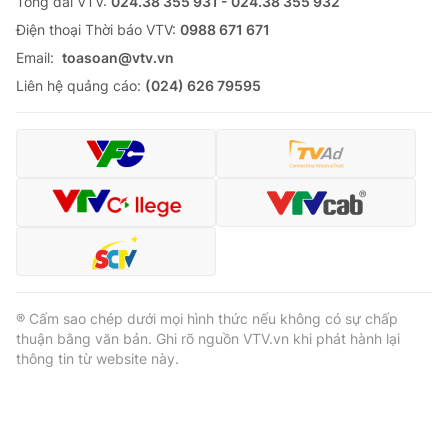
Tổng đài VTV:
024.38 355 931 - 024.38 355 932
Ðiện thoại Thời báo VTV:
0988 671 671
Email:
toasoan@vtv.vn
Liên hệ quảng cáo:
(024) 626 79595
® Cấm sao chép dưới mọi hình thức nếu không có sự chấp
thuận bằng văn bản. Ghi rõ nguồn VTV.vn khi phát hành lại
thông tin từ website này.