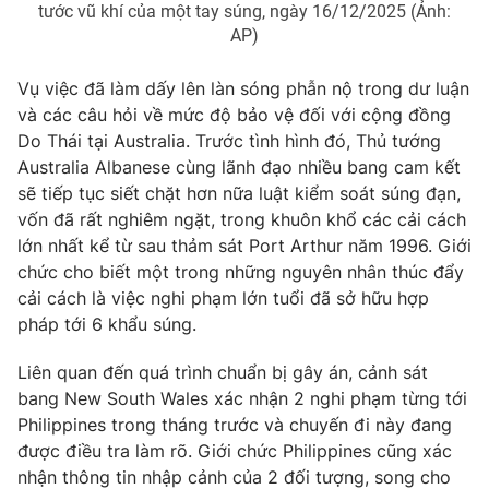
tước vũ khí của một tay súng, ngày 16/12/2025 (Ảnh:
Ðiện thoại Thời báo VTV:
024.66 897 897
AP)
Email:
toasoan@vtv.vn
Liên hệ quảng cáo:
024-7300.7108
Vụ việc đã làm dấy lên làn sóng phẫn nộ trong dư luận
và các câu hỏi về mức độ bảo vệ đối với cộng đồng
Do Thái tại Australia. Trước tình hình đó, Thủ tướng
Australia Albanese cùng lãnh đạo nhiều bang cam kết
sẽ tiếp tục siết chặt hơn nữa luật kiểm soát súng đạn,
vốn đã rất nghiêm ngặt, trong khuôn khổ các cải cách
lớn nhất kể từ sau thảm sát Port Arthur năm 1996. Giới
chức cho biết một trong những nguyên nhân thúc đẩy
cải cách là việc nghi phạm lớn tuổi đã sở hữu hợp
pháp tới 6 khẩu súng.
Liên quan đến quá trình chuẩn bị gây án, cảnh sát
® Cấm sao chép dưới mọi hình thức nếu không có sự chấp
bang New South Wales xác nhận 2 nghi phạm từng tới
thuận bằng văn bản. Ghi rõ nguồn VTV.vn khi phát hành lại
Philippines trong tháng trước và chuyến đi này đang
thông tin từ website này.
được điều tra làm rõ. Giới chức Philippines cũng xác
nhận thông tin nhập cảnh của 2 đối tượng, song cho