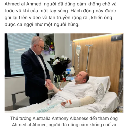
Ahmed al Ahmed, người đã dũng cảm khống chế và
tước vũ khí của một tay súng. Hành động này được
ghi lại trên video và lan truyền rộng rãi, khiến ông
được ca ngợi như một người hùng.
THỜI BÁO VTV
Theo dõi báo trên
Cơ quan chủ quản:
Đài Truyền hình Việt Nam
Cơ quan báo chí:
Thời báo VTV
Giấy phép hoạt động báo in và báo điện tử số 483/GP-BTTTT
cấp ngày 29/12/2023
Tổng Biên tập:
Vũ Thanh Thủy
Phó Tổng Biên tập:
Nguyễn Thị Mỹ Hạnh, Phạm Quốc Thắng,
Nguyễn Trọng Ninh
Thủ tướng Australia Anthony Albanese đến thăm ông
Tổng đài VTV:
024.38 355 931 - 024.38 355 932
Ahmed al Ahmed, người đã dũng cảm khống chế và