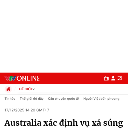
THẾ GIỚI
Chính trị
Tin tức
Thế giới đó đây
Câu chuyện quốc tế
Người Việt bốn phương
Xã hội
17/12/2025 14:20 GMT+7
Pháp luật
Chuyên mục
Kinh tế
Australia xác định vụ xả súng
Thể thao