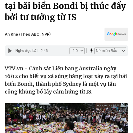
Chính trị
tại bãi biển Bondi bị thúc đẩy
Truyền hình
bởi tư tưởng từ IS
Văn hóa - Giải trí
Xã hội
Y tế
Đời sống
An Khê (Theo ABC, NPR)
Pháp luật
Công nghệ
Giáo dục
Nghe đọc bài
2:46
Y tế
VTV.vn - Cảnh sát Liên bang Australia ngày
Thế giới
16/12 cho biết vụ xả súng hàng loạt xảy ra tại bãi
Tin tức
biển Bondi, thành phố Sydney là một vụ tấn
Kinh tế
công khủng bố lấy cảm hứng từ IS.
Thế giới đó đây
Tài chính
Dữ liệu và đời sống
Câu chuyện quốc tế
Thị trường
Truyền hình
Góc doanh nghiệp