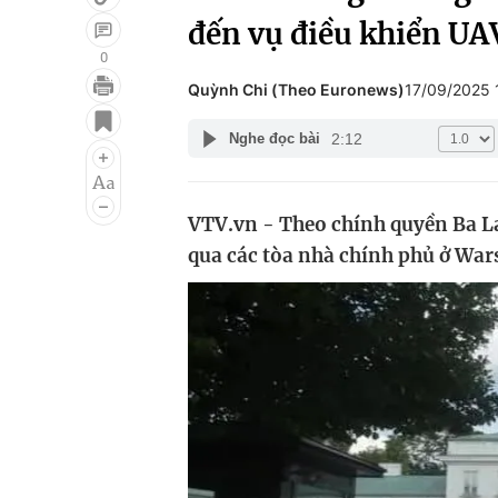
đến vụ điều khiển U
0
Quỳnh Chi (Theo Euronews)
17/09/2025
Giải trí
Đời sống
2:12
Nghe đọc bài
Điện ảnh
Du lịch
Âm nhạc
Làm đẹp
VTV.vn - Theo chính quyền Ba La
Sao
Chất lượng cuộc sốn
qua các tòa nhà chính phủ ở War