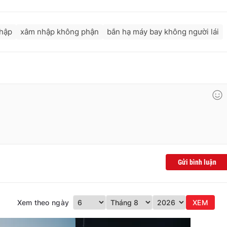
hập
xâm nhập không phận
bắn hạ máy bay không người lái
Gửi bình luận
Xem theo ngày
XEM