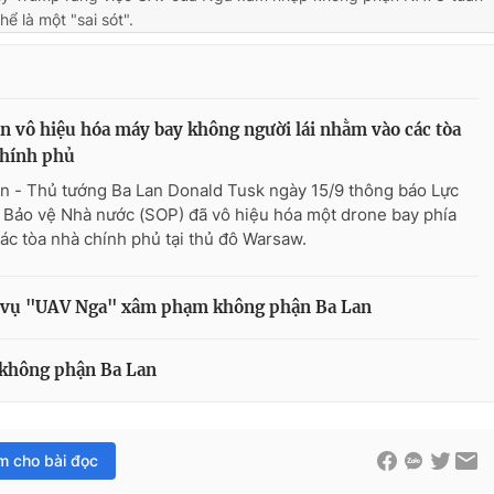
hể là một "sai sót".
n vô hiệu hóa máy bay không người lái nhằm vào các tòa
chính phủ
n - Thủ tướng Ba Lan Donald Tusk ngày 15/9 thông báo Lực
 Bảo vệ Nhà nước (SOP) đã vô hiệu hóa một drone bay phía
các tòa nhà chính phủ tại thủ đô Warsaw.
ề vụ "UAV Nga" xâm phạm không phận Ba Lan
 không phận Ba Lan
im cho bài đọc