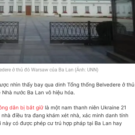
edere ở thủ đô Warsaw của Ba Lan (Ảnh: UNN)
ược nhìn thấy bay qua dinh Tổng thống Belvedere ở thủ
 Nhà nước Ba Lan vô hiệu hóa.
ông dân bị bắt giữ
là một nam thanh niên Ukraine 21
c nhà điều tra đang khám xét nhà, xác minh danh tính
 này có được phép cư trú hợp pháp tại Ba Lan hay