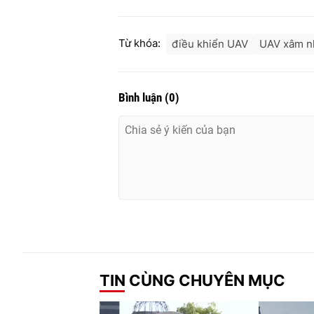
Từ khóa:
điều khiển UAV
UAV xâm n
Bình luận
(
0
)
TIN CÙNG CHUYÊN MỤC