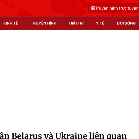
Truyền hình trực tuyến
KINH TẾ
TRUYỀN HÌNH
GIẢI TRÍ
Y TẾ
ĐỜI SỐNG
Pháp luật
Y tế
Truyền hình
Multimedia
Phim VTV
Video
Hậu trường
Shorts video
Nhân vật
Podcast
Khán giả
EMagazine
Giải sao mai
Photo
ân Belarus và Ukraine liên quan
Infographic