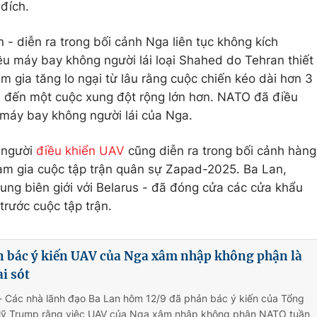
đích.
 diễn ra trong bối cảnh Nga liên tục không kích
ều máy bay không người lái loại Shahed do Tehran thiết
m gia tăng lo ngại từ lâu rằng cuộc chiến kéo dài hơn 3
 đến một cuộc xung đột rộng lớn hơn. NATO đã điều
máy bay không người lái của Nga.
2 người
điều khiển UAV
cũng diễn ra trong bối cảnh hàng
ham gia cuộc tập trận quân sự Zapad-2025. Ba Lan,
hung biên giới với Belarus - đã đóng cửa các cửa khẩu
trước cuộc tập trận.
n bác ý kiến UAV của Nga xâm nhập không phận là
i sót
- Các nhà lãnh đạo Ba Lan hôm 12/9 đã phản bác ý kiến của Tổng
ỹ Trump rằng việc UAV của Nga xâm nhập không phận NATO tuần