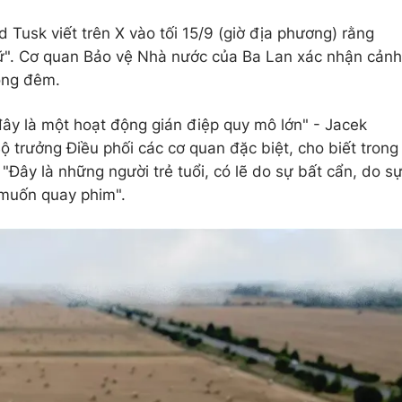
Tusk viết trên X vào tối 15/9 (giờ địa phương) rằng
iữ". Cơ quan Bảo vệ Nhà nước của Ba Lan xác nhận cảnh
ong đêm.
đây là một hoạt động gián điệp quy mô lớn" - Jacek
ộ trưởng Điều phối các cơ quan đặc biệt, cho biết trong
Đây là những người trẻ tuổi, có lẽ do sự bất cẩn, do s
ọ muốn quay phim".