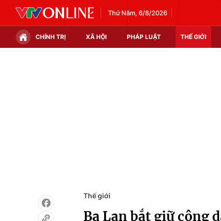
Thứ Năm, 6/8/2026
CHÍNH TRỊ
XÃ HỘI
PHÁP LUẬT
THẾ GIỚI
Chính trị
Xã hội
Thế giới
Kinh tế
Tin tức
Tài chính
Thế giới đó đây
Thị trường
Câu chuyện quốc tế
Góc doanh nghiệp
Dữ liệu và đời sống
Thế giới
Ba Lan bắt giữ công d