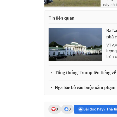
này có t
Tin liên quan
Ba La
nhà 
VTV.v
lượng
trên 
Tổng thống Trump lên tiếng v
Nga bác bỏ cáo buộc xâm phạm
0
0
Bài đọc hay? Thả t