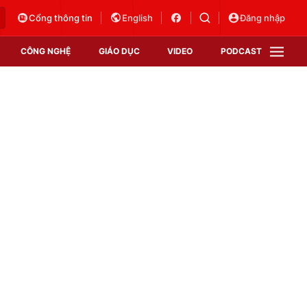
Cổng thông tin
English
Đăng nhập
CÔNG NGHỆ
GIÁO DỤC
VIDEO
PODCAST
VTV Money
VTV Thể thao
VTV Sức khoẻ
Bất động sản
Thị trường 24h
Tấm lòng Việt
Vươn mình bằng AI
VTV4
VTV8
VTV9
Lịch phát sóng
Giao lưu trực tuyến
Sự kiện