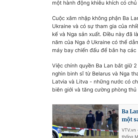
một hành động khiêu khích có chủ 
Cuộc xâm nhập không phận Ba Lan -
Ukraine và có sự tham gia của nhi
kế và Nga sản xuất. Điều này đã là
năm của Nga ở Ukraine có thể dẫn
máy bay chiến đấu để bắn hạ các 
Việc chính quyền Ba Lan bắt giữ 
nghìn binh sĩ từ Belarus và Nga t
Latvia và Litva - những nước có c
biên giới và tăng cường phòng thủ 
Ba La
một sa
VTV.vn 
thống M