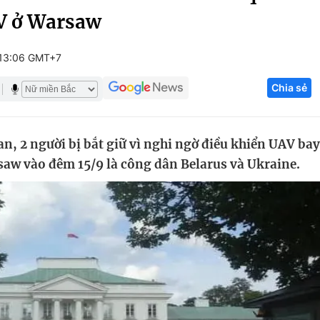
AV ở Warsaw
Góc ảnh
 13:06 GMT+7
Giáo dục
Công nghệ
Chia sẻ
Tuyển sinh
Hitech Công ng
Học trực tuyến
Sản phẩm
n, 2 người bị bắt giữ vì nghi ngờ điều khiển UAV bay
g
Thị trường
saw vào đêm 15/9 là công dân Belarus và Ukraine.
Tư vấn