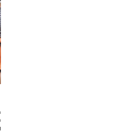
a
à
g