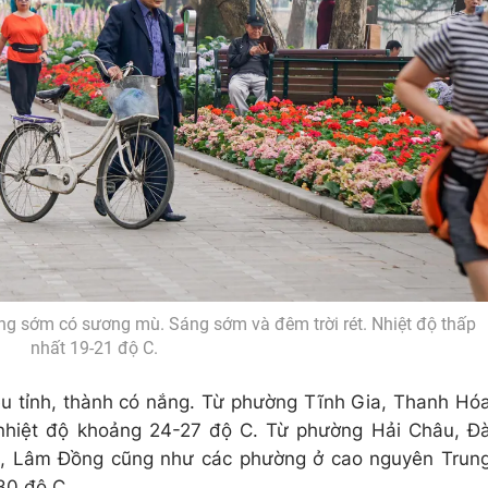
áng sớm có sương mù. Sáng sớm và đêm trời rét. Nhiệt độ thấp
nhất 19-21 độ C.
u tỉnh, thành có nắng. Từ phường Tĩnh Gia, Thanh Hó
hiệt độ khoảng 24-27 độ C. Từ phường Hải Châu, Đ
, Lâm Đồng cũng như các phường ở cao nguyên Trun
30 độ C.