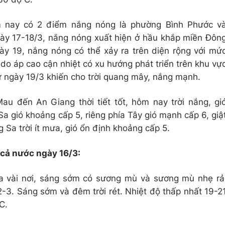
nay có 2 điểm nắng nóng là phường Bình Phước v
ày 17-18/3, nắng nóng xuất hiện ở hầu khắp miền Đôn
y 19, nắng nóng có thể xảy ra trên diện rộng với mứ
do áp cao cận nhiệt có xu hướng phát triển trên khu vự
ngày 19/3 khiến cho trời quang mây, nắng mạnh.
au đến An Giang thời tiết tốt, hôm nay trời nắng, gi
a gió khoảng cấp 5, riêng phía Tây gió mạnh cấp 6, giậ
 Sa trời ít mưa, gió ổn định khoảng cấp 5.
 cả nước ngày 16/3:
a vài nơi, sáng sớm có sương mù và sương mù nhẹ rả
-3. Sáng sớm và đêm trời rét. Nhiệt độ thấp nhất 19-2
C.