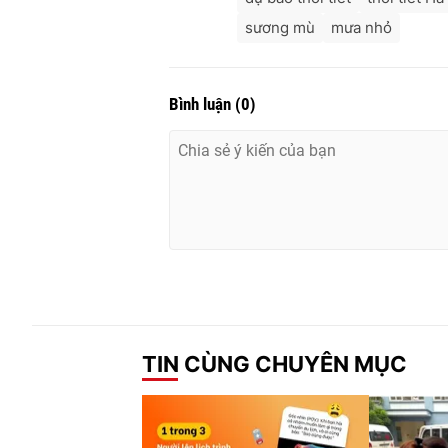
sương mù
mưa nhỏ
Bình luận
(
0
)
TIN CÙNG CHUYÊN MỤC