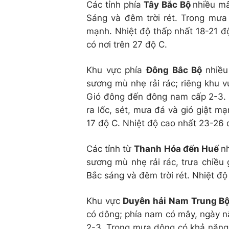
Các tỉnh phía
Tây Bắc Bộ
nhiều mâ
Sáng và đêm trời rét. Trong mưa 
mạnh. Nhiệt độ thấp nhất 18-21 độ
có nơi trên 27 độ C.
Khu vực phía
Đông Bắc Bộ
nhiề
sương mù nhẹ rải rác; riêng khu v
Gió đông đến đông nam cấp 2-3. 
ra lốc, sét, mưa đá và gió giật mạ
17 độ C. Nhiệt độ cao nhất 23-26 
Các tỉnh từ
Thanh Hóa đến Huế
n
sương mù nhẹ rải rác, trưa chiều
Bắc sáng và đêm trời rét. Nhiệt đ
Khu vực
Duyên hải Nam Trung B
có dông; phía nam có mây, ngày n
2-3. Trong mưa dông có khả năng x