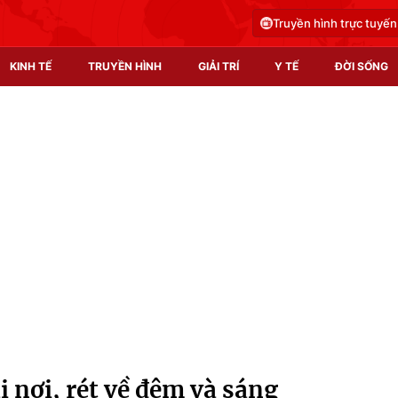
Truyền hình trực tuyến
KINH TẾ
TRUYỀN HÌNH
GIẢI TRÍ
Y TẾ
ĐỜI SỐNG
Pháp luật
Y tế
Truyền hình
Multimedia
Phim VTV
Video
Hậu trường
Shorts video
Nhân vật
Podcast
Khán giả
EMagazine
Giải sao mai
Photo
 nơi, rét về đêm và sáng
Infographic