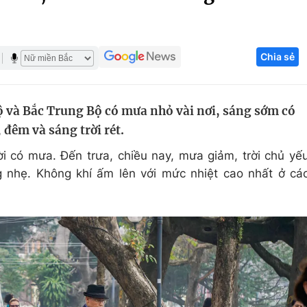
Góc ảnh
Chia sẻ
Giáo dục
Công nghệ
Tuyển sinh
Hitech Công ng
 và Bắc Trung Bộ có mưa nhỏ vài nơi, sáng sớm có
Học trực tuyến
Sản phẩm
đêm và sáng trời rét.
g
Thị trường
ời có mưa. Đến trưa, chiều nay, mưa giảm, trời chủ yế
Tư vấn
 nhẹ. Không khí ấm lên với mức nhiệt cao nhất ở cá