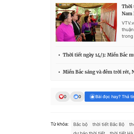
Thời 
Nam 
VTV.v
thuận
trong
Thời tiết ngày 14/3: Miền Bắc m
Miền Bắc sáng và đêm trời rét,
0
0
Bài đọc hay? Thả t
Từ khóa:
Bắc bộ
thời tiết Bắc Bộ
th
dự báo thời tiết
thời tiết Hà