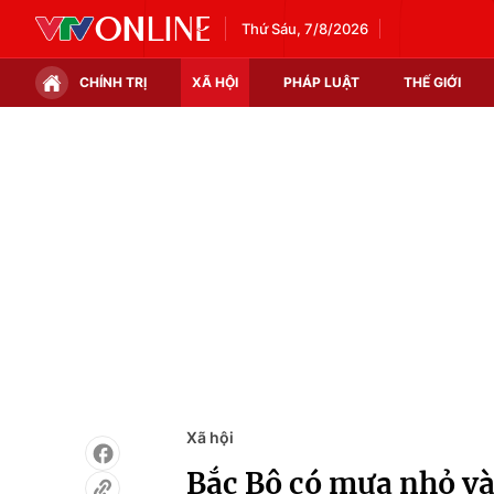
Thứ Sáu, 7/8/2026
CHÍNH TRỊ
XÃ HỘI
PHÁP LUẬT
THẾ GIỚI
Chính trị
Xã hội
Thế giới
Kinh tế
Tin tức
Tài chính
Thế giới đó đây
Thị trường
Câu chuyện quốc tế
Góc doanh nghiệp
Dữ liệu và đời sống
Xã hội
Bắc Bộ có mưa nhỏ vài