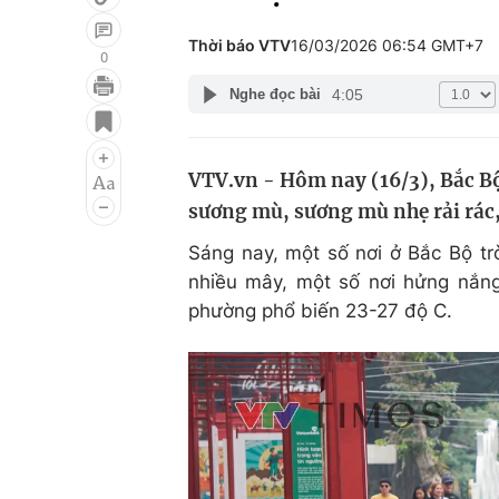
Thời báo VTV
16/03/2026 06:54 GMT+7
0
4:05
Nghe đọc bài
Giải trí
Đời sống
Điện ảnh
Du lịch
VTV.vn - Hôm nay (16/3), Bắc Bộ
Âm nhạc
Làm đẹp
sương mù, sương mù nhẹ rải rác, 
Sao
Chất lượng cuộc sốn
Sáng nay, một số nơi ở Bắc Bộ tr
nhiều mây, một số nơi hửng nắng
phường phổ biến 23-27 độ C.