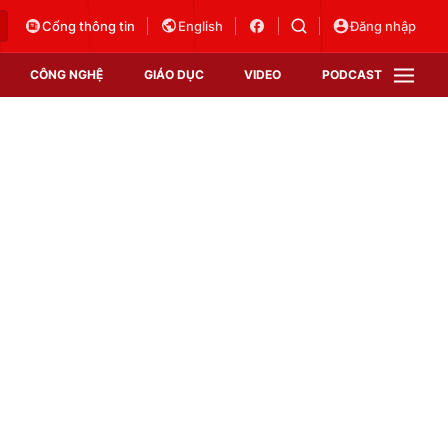
Cổng thông tin
English
Đăng nhập
CÔNG NGHỆ
GIÁO DỤC
VIDEO
PODCAST
VTV Money
VTV Thể thao
VTV Sức khoẻ
Bất động sản
Thị trường 24h
Tấm lòng Việt
Vươn mình bằng AI
VTV4
VTV8
VTV9
Lịch phát sóng
Giao lưu trực tuyến
Sự kiện