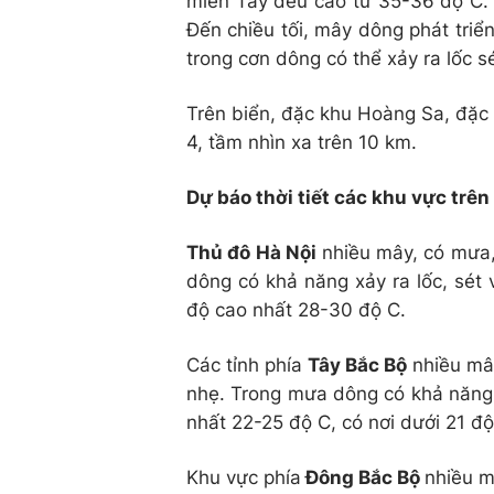
miền Tây đều cao từ 35-36 độ C. 
Đến chiều tối, mây dông phát tri
trong cơn dông có thể xảy ra lốc s
Trên biển, đặc khu Hoàng Sa, đặ
4, tầm nhìn xa trên 10 km.
Dự báo thời tiết các khu vực trên
Thủ đô Hà Nội
nhiều mây, có mưa,
dông có khả năng xảy ra lốc, sét 
độ cao nhất 28-30 độ C.
Các tỉnh phía
Tây Bắc Bộ
nhiều mây
nhẹ. Trong mưa dông có khả năng x
nhất 22-25 độ C, có nơi dưới 21 đ
Khu vực phía
Đông Bắc Bộ
nhiều m