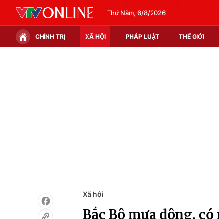
Thứ Năm, 6/8/2026
CHÍNH TRỊ
XÃ HỘI
PHÁP LUẬT
THẾ GIỚI
Chính trị
Xã hội
Thế giới
Kinh tế
Tin tức
Tài chính
Thế giới đó đây
Thị trường
Câu chuyện quốc tế
Góc doanh nghiệp
Dữ liệu và đời sống
Xã hội
Bắc Bộ mưa dông, có