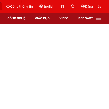
Cổng thông tin
English
Đăng nhập
CÔNG NGHỆ
GIÁO DỤC
VIDEO
PODCAST
VTV Money
VTV Thể thao
VTV Sức khoẻ
Bất động sản
Thị trường 24h
Tấm lòng Việt
Vươn mình bằng AI
VTV4
VTV8
VTV9
Lịch phát sóng
Giao lưu trực tuyến
Sự kiện