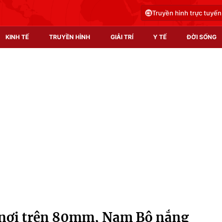
Truyền hình trực tuyến
KINH TẾ
TRUYỀN HÌNH
GIẢI TRÍ
Y TẾ
ĐỜI SỐNG
Pháp luật
Y tế
Truyền hình
Multimedia
Phim VTV
Video
Hậu trường
Shorts video
Nhân vật
Podcast
Khán giả
EMagazine
Giải sao mai
Photo
 nơi trên 80mm, Nam Bộ nắng
Infographic