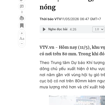
nóng
0
Thời báo VTV
11/05/2026 06:47 GMT+7
Giải trí
Đời sống
4:26
Nghe đọc bài
Điện ảnh
Du lịch
Âm nhạc
Làm đẹp
VTV.vn - Hôm nay (11/5), khu vự
Sao
Chất lượng cuộc sốn
có nơi trên 80 mm. Trong khi đ
Theo Trung tâm Dự báo Khí tượng
dông chủ yếu xuất hiện ở khu vực 
nơi nằm gần với vùng hội tụ gió 
cục bộ có nơi trên 80mm kèm nguy 
mưa lượng nhỏ hơn và chỉ xuất hiệ