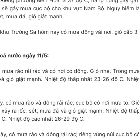
Riêng phường Biên Hòa là 37 độ C, nắng nóng gay gắt
ển sẽ gây mưa cục bộ cho khu vực Nam Bộ. Nguy hiểm l
ét, mưa đá, gió giật mạnh.
c khu Trường Sa hôm nay có
mưa dông
vài nơi, gió cấp 3
 cả nước ngày 11/5:
 mưa rào rải rác và có nơi có dông. Gió nhẹ. Trong mư
và gió giật mạnh. Nhiệt độ thấp nhất 23-26 độ C. Nhiệ
, có mưa rào và dông rải rác, cục bộ có nơi mưa to. Gi
ảy ra lốc, sét, mưa đá và gió giật mạnh. Nhiệt độ thấ
ộ C. Nhiệt độ cao nhất 26-29 độ C.
ây, có mưa rào và dông rải rác; riêng vùng núi cục bộ c