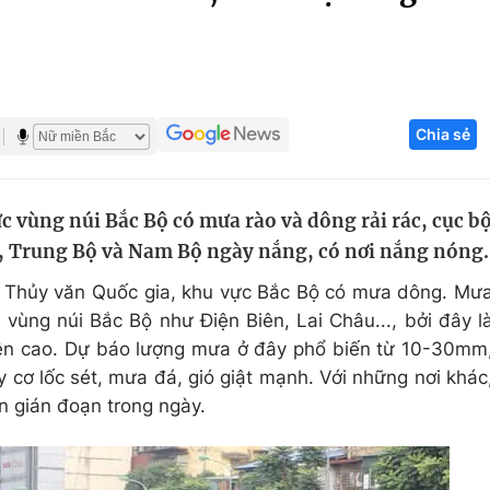
Góc ảnh
Giáo dục
Công nghệ
Chia sẻ
Tuyển sinh
Hitech Công ng
Học trực tuyến
Sản phẩm
c vùng núi Bắc Bộ có mưa rào và dông rải rác, cục b
g
Thị trường
ó, Trung Bộ và Nam Bộ ngày nắng, có nơi nắng nóng.
Tư vấn
 Thủy văn Quốc gia, khu vực Bắc Bộ có mưa dông. Mư
vùng núi Bắc Bộ như Điện Biên, Lai Châu..., bởi đây l
trên cao. Dự báo lượng mưa ở đây phổ biến từ 10-30mm
cơ lốc sét, mưa đá, gió giật mạnh. Với những nơi khác
n gián đoạn trong ngày.