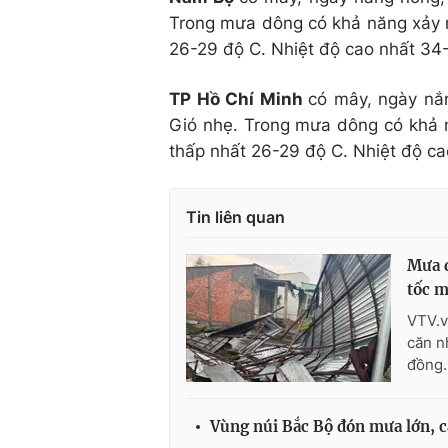
Trong mưa dông có khả năng xảy ra
26-29 độ C. Nhiệt độ cao nhất 34-
TP Hồ Chí Minh
có mây, ngày nắn
Gió nhẹ. Trong mưa dông có khả n
thấp nhất 26-29 độ C. Nhiệt độ ca
Tin liên quan
Mưa d
tốc m
VTV.v
căn n
đồng.
Vùng núi Bắc Bộ đón mưa lớn, cả