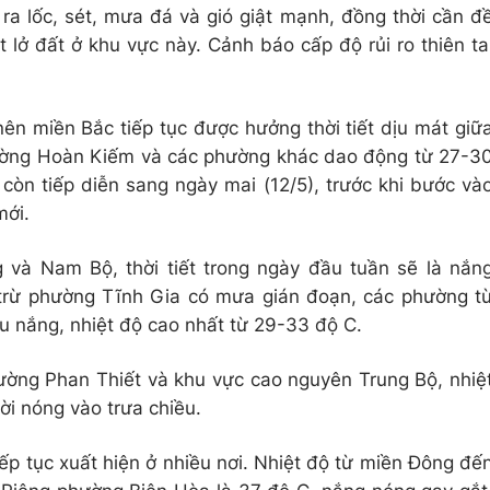
a lốc, sét, mưa đá và gió giật mạnh, đồng thời cần đ
 lở đất ở khu vực này. Cảnh báo cấp độ rủi ro thiên ta
nên miền Bắc tiếp tục được hưởng thời tiết dịu mát giữ
hường Hoàn Kiếm và các phường khác dao động từ 27-3
còn tiếp diễn sang ngày mai (12/5), trước khi bước và
mới.
 và Nam Bộ, thời tiết trong ngày đầu tuần sẽ là nắn
 trừ phường Tĩnh Gia có mưa gián đoạn, các phường t
 nắng, nhiệt độ cao nhất từ 29-33 độ C.
ờng Phan Thiết và khu vực cao nguyên Trung Bộ, nhiệ
ời nóng vào trưa chiều.
p tục xuất hiện ở nhiều nơi. Nhiệt độ từ miền Đông đế