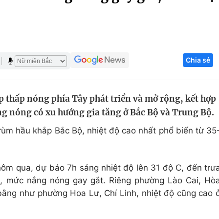
Góc ảnh
Giáo dục
Công nghệ
Chia sẻ
Tuyển sinh
Hitech Công ng
Học trực tuyến
Sản phẩm
 thấp nóng phía Tây phát triển và mở rộng, kết hợp
g
Thị trường
ắng nóng có xu hướng gia tăng ở Bắc Bộ và Trung Bộ.
Tư vấn
ùm hầu khắp Bắc Bộ, nhiệt độ cao nhất phổ biến từ 35
hôm qua, dự báo 7h sáng nhiệt độ lên 31 độ C, đến trư
C, mức nắng nóng gay gắt. Riêng phường Lào Cai, Hò
ằng như phường Hoa Lư, Chí Linh, nhiệt độ cũng cao 