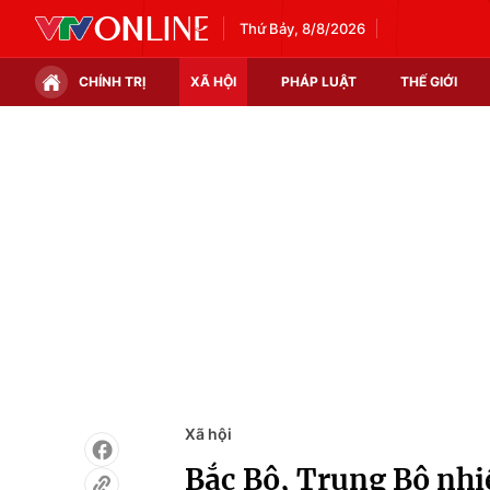
Thứ Bảy, 8/8/2026
CHÍNH TRỊ
XÃ HỘI
PHÁP LUẬT
THẾ GIỚI
Chính trị
Xã hội
Thế giới
Kinh tế
Tin tức
Tài chính
Thế giới đó đây
Thị trường
Câu chuyện quốc tế
Góc doanh nghiệp
Dữ liệu và đời sống
Xã hội
Bắc Bộ, Trung Bộ nhiề