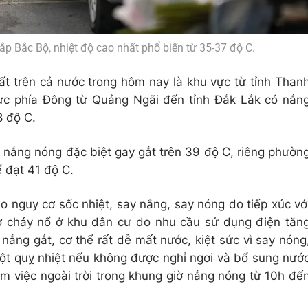
p Bắc Bộ, nhiệt độ cao nhất phổ biến từ 35-37 độ C.
t trên cả nước trong hôm nay là khu vực từ tỉnh Than
c phía Đông từ Quảng Ngãi đến tỉnh Đắk Lắk có nắn
8 độ C.
 nắng nóng đặc biệt gay gắt trên 39 độ C, riêng phườn
 đạt 41 độ C.
o nguy cơ sốc nhiệt, say nắng, say nóng do tiếp xúc vớ
cơ cháy nổ ở khu dân cư do nhu cầu sử dụng điện tăn
 nắng gắt, cơ thể rất dễ mất nước, kiệt sức vì say nóng
đột quỵ nhiệt nếu không được nghỉ ngơi và bổ sung nướ
àm việc ngoài trời trong khung giờ nắng nóng từ 10h đế