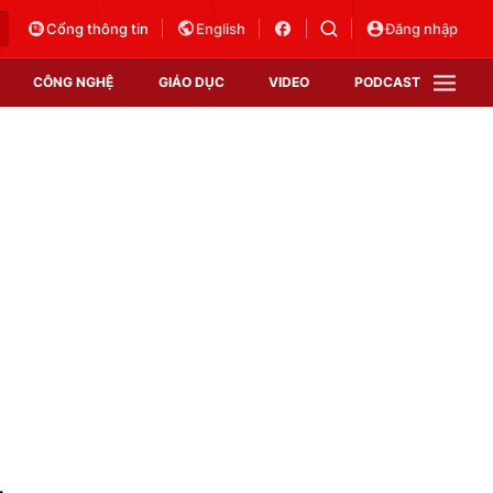
Cổng thông tin
English
Đăng nhập
CÔNG NGHỆ
GIÁO DỤC
VIDEO
PODCAST
VTV Money
VTV Thể thao
VTV Sức khoẻ
Bất động sản
Thị trường 24h
Tấm lòng Việt
Vươn mình bằng AI
VTV4
VTV8
VTV9
Lịch phát sóng
Giao lưu trực tuyến
1
Sự kiện