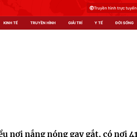
Truyền hình trực tuyến
KINH TẾ
TRUYỀN HÌNH
GIẢI TRÍ
Y TẾ
ĐỜI SỐNG
Pháp luật
Y tế
Truyền hình
Multimedia
Phim VTV
Video
Hậu trường
Shorts video
Nhân vật
Podcast
Khán giả
EMagazine
Giải sao mai
Photo
u nơi nắng nóng gay gắt, có nơi 4
Infographic