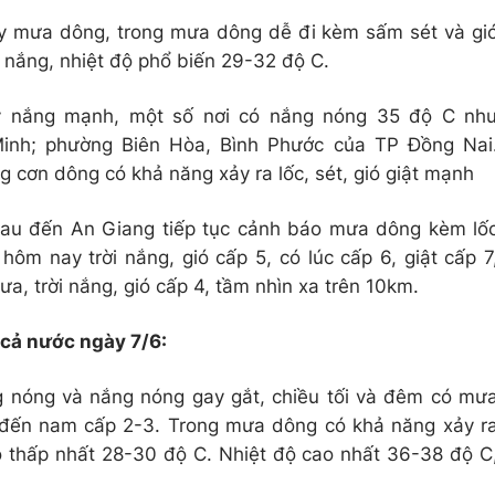
ay mưa dông, trong mưa dông dễ đi kèm sấm sét và gi
i nắng, nhiệt độ phổ biến 29-32 độ C.
y nắng mạnh, một số nơi có nắng nóng 35 độ C nh
inh; phường Biên Hòa, Bình Phước của TP Đồng Nai
ng cơn dông có khả năng xảy ra lốc, sét, gió giật mạnh
Mau đến An Giang tiếp tục cảnh báo mưa dông kèm lố
hôm nay trời nắng, gió cấp 5, có lúc cấp 6, giật cấp 7
a, trời nắng, gió cấp 4, tầm nhìn xa trên 10km.
 cả nước ngày 7/6:
 nóng và nắng nóng gay gắt, chiều tối và đêm có mư
m đến nam cấp 2-3. Trong mưa dông có khả năng xảy r
độ thấp nhất 28-30 độ C. Nhiệt độ cao nhất 36-38 độ C