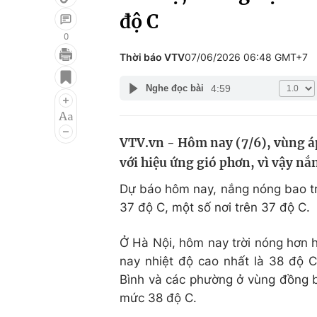
độ C
0
Thời báo VTV
07/06/2026 06:48 GMT+7
Giải trí
Đời sống
4:59
Nghe đọc bài
Điện ảnh
Du lịch
Âm nhạc
Làm đẹp
VTV.vn - Hôm nay (7/6), vùng áp
Sao
Chất lượng cuộc sốn
với hiệu ứng gió phơn, vì vậy n
Dự báo hôm nay, nắng nóng bao tr
37 độ C, một số nơi trên 37 độ C.
Ở Hà Nội, hôm nay trời nóng hơn 
nay nhiệt độ cao nhất là 38 độ 
Bình và các phường ở vùng đồng b
mức 38 độ C.