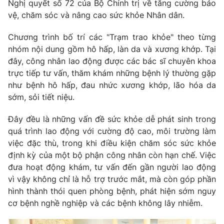
Nghị quyết số 72 của Bộ Chính trị về tăng cường bảo
vệ, chăm sóc và nâng cao sức khỏe Nhân dân.
Photo
Infographic
Chương trình bố trí các "Trạm trao khỏe" theo từng
Video
Shorts video
nhóm nội dung gồm hô hấp, làn da và xương khớp. Tại
đây, công nhân lao động được các bác sĩ chuyên khoa
trực tiếp tư vấn, thăm khám những bệnh lý thường gặp
VTV Money
VTV Thể thao
như bệnh hô hấp, đau nhức xương khớp, lão hóa da
sớm, sỏi tiết niệu.
VTV Sức khoẻ
Bất động sản
Đây đều là những vấn đề sức khỏe dễ phát sinh trong
quá trình lao động với cường độ cao, môi trường làm
Thị trường 24h
Tấm lòng Việt
việc đặc thù, trong khi điều kiện chăm sóc sức khỏe
định kỳ của một bộ phận công nhân còn hạn chế. Việc
VTV4
Vươn mình bằng AI
đưa hoạt động khám, tư vấn đến gần người lao động
vì vậy không chỉ là hỗ trợ trước mắt, mà còn góp phần
VTV9
VTV8
hình thành thói quen phòng bệnh, phát hiện sớm nguy
cơ bệnh nghề nghiệp và các bệnh không lây nhiễm.
Liên hệ tòa soạn
English