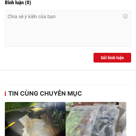
Bình luận
(
0
)
Gửi bình luận
TIN CÙNG CHUYÊN MỤC