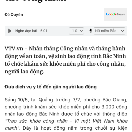
Chính trị
Truyền hình
Văn hóa - Giải trí
Đỗ Quyên
Xã hội
Y tế
Đời sống
Nghe đọc bài
5:01
Pháp luật
Công nghệ
Giáo dục
VTV.vn - Nhân tháng Công nhân và tháng hành
Y tế
động về an toàn, vệ sinh lao động tỉnh Bắc Ninh
tổ chức khám sức khỏe miễn phí cho công nhân,
Thế giới
người lao động.
Tin tức
Đưa dịch vụ y tế đến gần người lao động
Kinh tế
Thế giới đó đây
Tài chính
Sáng 10/5, tại Quảng trường 3/2, phường Bắc Giang,
Dữ liệu và đời sống
Câu chuyện quốc tế
chương trình khám sức khỏe miễn phí cho 3.000 công
Thị trường
nhân lao động Bắc Ninh được tổ chức với thông điệp
"Trao sức khỏe công nhân - Vì một Việt Nam khỏe
Truyền hình
Góc doanh nghiệp
mạnh"
. Đây là hoạt động nằm trong chuỗi sự kiện