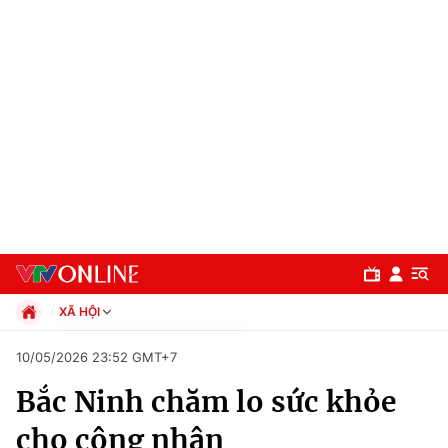
XÃ HỘI
Chính trị
10/05/2026 23:52 GMT+7
Xã hội
Bắc Ninh chăm lo sức khỏe
Pháp luật
Chuyên mục
Kinh tế
cho công nhân
Thể thao