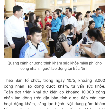
THỜI BÁO VTV
Theo dõi báo trên
Cơ quan chủ quản:
Đài Truyền hình Việt Nam
Cơ quan báo chí:
Thời báo VTV
Quang cảnh chương trình khám sức khỏe miễn phí cho
Giấy phép hoạt động báo in và báo điện tử số 483/GP-BTTTT
công nhân, người lao động tại Bắc Ninh
cấp ngày 29/12/2023
Tổng Biên tập:
Vũ Thanh Thủy
Theo Ban tổ chức, trong ngày 10/5, khoảng 3.000
Phó Tổng Biên tập:
Nguyễn Thị Mỹ Hạnh, Phạm Quốc Thắng,
công nhân lao động được khám, tư vấn sức khỏe.
Nguyễn Trọng Ninh
Toàn đợt triển khai dự kiến có khoảng 10.000 công
Tổng đài VTV:
024.38 355 931 - 024.38 355 932
nhân lao động trên địa bàn tỉnh được tiếp cận các
Ðiện thoại Thời báo VTV:
024.66 897 897
hoạt động khám, sàng lọc bệnh. Nội dung gồm khám