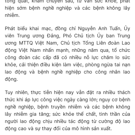
tổng quát, khám chuyên sâu, tư vấn sức khỏe, phát
Email:
toasoan@vtv.vn
hiện sớm bệnh nghề nghiệp và các bệnh không lây
Liên hệ quảng cáo:
024-7300.7108
nhiễm.
Phát biểu khai mạc, đồng chí Nguyễn Anh Tuấn, Ủy
viên Trung ương Đảng, Phó Chủ tịch Ủy ban Trung
ương MTTQ Việt Nam, Chủ tịch Tổng Liên đoàn Lao
động Việt Nam nhấn mạnh, những năm qua, tổ chức
công đoàn các cấp đã có nhiều nỗ lực chăm lo sức
khỏe, cải thiện điều kiện làm việc, phòng ngừa tai nạn
lao động và bệnh nghề nghiệp cho công nhân lao
động.
Tuy nhiên, thực tiễn hiện nay vẫn đặt ra nhiều thách
® Cấm sao chép dưới mọi hình thức nếu không có sự chấp
thức khi áp lực công việc ngày càng lớn; nguy cơ bệnh
thuận bằng văn bản. Ghi rõ nguồn VTV.vn khi phát hành lại
thông tin từ website này.
nghề nghiệp, bệnh truyền nhiễm và các bệnh không
lây nhiễm gia tăng; sức khỏe thể chất, tinh thần của
người lao động chịu nhiều tác động từ cường độ lao
động cao và sự thay đổi của mô hình sản xuất.