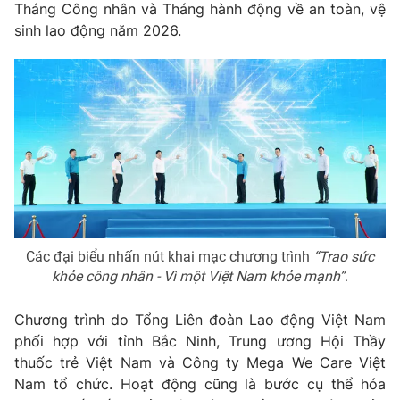
Phim VTV
Tháng Công nhân và Tháng hành động về an toàn, vệ
Giải trí
sinh lao động năm 2026.
Hậu trường
Điện ảnh
Đời sống
Nhân vật
Âm nhạc
Du lịch
Khán giả
Giáo dục
Sao
Làm đẹp
Giải sao mai
Tuyển sinh
Công nghệ
Chất lượng cuộc sống
Học trực tuyến
Hitech Công nghệ tương lai
Giao lưu trực tuyến
Sản phẩm
Các đại biểu nhấn nút khai mạc chương trình
“Trao sức
khỏe công nhân - Vì một Việt Nam khỏe mạnh”
.
Lịch phát sóng
Thị trường
Tư vấn
Chương trình do Tổng Liên đoàn Lao động Việt Nam
phối hợp với tỉnh Bắc Ninh, Trung ương Hội Thầy
Chuyên mục khác
thuốc trẻ Việt Nam và Công ty Mega We Care Việt
Emagazine
Podcast
Nam tổ chức. Hoạt động cũng là bước cụ thể hóa