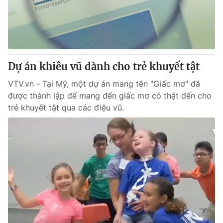
Giao lưu trực tuyến
Sản phẩm
Lịch phát sóng
Thị trường
Tư vấn
Dự án khiêu vũ dành cho trẻ khuyết tật
Chuyên mục khác
Emagazine
VTV.vn - Tại Mỹ, một dự án mang tên "Giấc mơ" đã
Podcast
được thành lập để mang đến giấc mơ có thật đến cho
trẻ khuyết tật qua các điệu vũ.
Photo
Infographic
Video
Shorts video
VTV Money
VTV Thể thao
VTV Sức khoẻ
Bất động sản