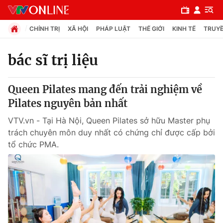
CHÍNH TRỊ
XÃ HỘI
PHÁP LUẬT
THẾ GIỚI
KINH TẾ
TRUYỀ
bác sĩ trị liệu
Chuyên mục
Queen Pilates mang đến trải nghiệm về
Chính trị
Pilates nguyên bản nhất
VTV.vn - Tại Hà Nội, Queen Pilates sở hữu Master phụ
Xã hội
trách chuyên môn duy nhất có chứng chỉ được cấp bởi
tổ chức PMA.
Pháp luật
Y tế
Thế giới