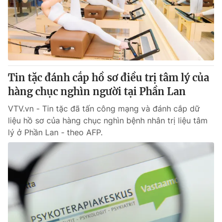
Tin tức
Kinh tế
Thế giới đó đây
Tài chính
Dữ liệu và đời sống
Câu chuyện quốc tế
Thị trường
Tin tặc đánh cắp hồ sơ điều trị tâm lý của
Truyền hình
Góc doanh nghiệp
hàng chục nghìn người tại Phần Lan
Phim VTV
Giải trí
VTV.vn - Tin tặc đã tấn công mạng và đánh cắp dữ
Hậu trường
liệu hồ sơ của hàng chục nghìn bệnh nhân trị liệu tâm
Điện ảnh
lý ở Phần Lan - theo AFP.
Đời sống
Nhân vật
Âm nhạc
Du lịch
Khán giả
Giáo dục
Sao
Làm đẹp
Giải sao mai
Tuyển sinh
Công nghệ
Chất lượng cuộc sống
Học trực tuyến
Hitech Công nghệ tương lai