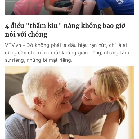
Thị trường 24h
Tấm lòng Việt
VTV4
Vươn mình bằng AI
4 điều "thầm kín" nàng không bao giờ
nói với chồng
VTV9
VTV8
VTV.vn - Đó không phải là dấu hiệu rạn nứt, chỉ là ai
cũng cần cho mình một không gian riêng, những tâm
Liên hệ tòa soạn
English
sự riêng, những bí mật riêng.
THỜI BÁO VTV
Theo dõi báo trên
Cơ quan chủ quản:
Đài Truyền hình Việt Nam