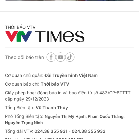
THỜI BÁO VTV
® Cấm sao chép dưới mọi hình thức nếu không có sự chấp
thuận bằng văn bản. Ghi rõ nguồn VTV.vn khi phát hành lại
thông tin từ website này.
Theo dõi báo trên
Cơ quan chủ quản:
Đài Truyền hình Việt Nam
Cơ quan báo chí:
Thời báo VTV
Giấy phép hoạt động báo in và báo điện tử số 483/GP-BTTTT
cấp ngày 29/12/2023
Tổng Biên tập:
Vũ Thanh Thủy
Phó Tổng Biên tập:
Nguyễn Thị Mỹ Hạnh, Phạm Quốc Thắng,
Nguyễn Trọng Ninh
Tổng đài VTV:
024.38 355 931 - 024.38 355 932