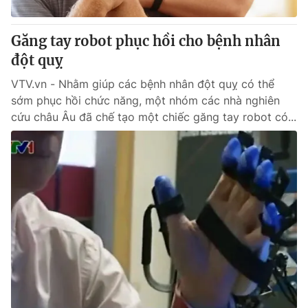
Cơ quan báo chí:
Thời báo VTV
Giấy phép hoạt động báo in và báo điện tử số 483/GP-BTTTT
Găng tay robot phục hồi cho bệnh nhân
cấp ngày 29/12/2023
đột quỵ
Tổng Biên tập:
Vũ Thanh Thủy
VTV.vn - Nhằm giúp các bệnh nhân đột quỵ có thể
Phó Tổng Biên tập:
Nguyễn Thị Mỹ Hạnh, Phạm Quốc Thắng,
sớm phục hồi chức năng, một nhóm các nhà nghiên
Nguyễn Trọng Ninh
cứu châu Âu đã chế tạo một chiếc găng tay robot có...
Tổng đài VTV:
024.38 355 931 - 024.38 355 932
Ðiện thoại Thời báo VTV:
024.66 897 897
Email:
toasoan@vtv.vn
Liên hệ quảng cáo:
024-7300.7108