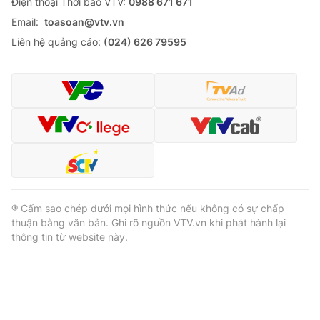
Ðiện thoại Thời báo VTV:
0988 671 671
Email:
toasoan@vtv.vn
Liên hệ quảng cáo:
(024) 626 79595
® Cấm sao chép dưới mọi hình thức nếu không có sự chấp
thuận bằng văn bản. Ghi rõ nguồn VTV.vn khi phát hành lại
thông tin từ website này.