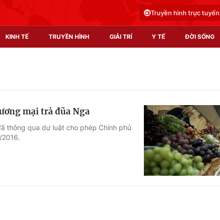
Truyền hình trực tuyến
KINH TẾ
TRUYỀN HÌNH
GIẢI TRÍ
Y TẾ
ĐỜI SỐNG
Pháp luật
Y tế
Truyền hình
Multimedia
hương mại trả đũa Nga
Phim VTV
Video
 đã thông qua dự luật cho phép Chính phủ
/2016.
Hậu trường
Shorts video
Nhân vật
Podcast
Khán giả
EMagazine
Giải sao mai
Photo
Infographic