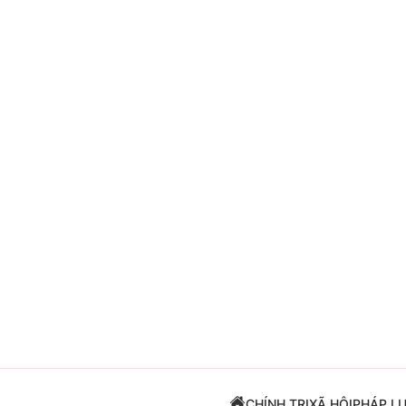
Giải trí
Đời sống
Điện ảnh
Du lịch
Âm nhạc
Làm đẹp
Sao
Chất lượng cuộc sốn
CHÍNH TRỊ
XÃ HỘI
PHÁP L