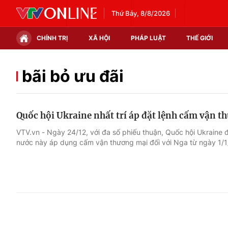
Thứ Bảy, 8/8/2026
CHÍNH TRỊ
XÃ HỘI
PHÁP LUẬT
THẾ GIỚI
Chính trị
Xã hội
bãi bỏ ưu đãi
Thế giới
Kinh tế
Quốc hội Ukraine nhất trí áp đặt lệnh cấm vận t
Tin tức
Tài chính
VTV.vn - Ngày 24/12, với đa số phiếu thuận, Quốc hội Ukraine
nước này áp dụng cấm vận thương mại đối với Nga từ ngày 1/1
Thế giới đó đây
Thị trường
Câu chuyện quốc tế
Góc doanh nghiệp
Dữ liệu và đời sống