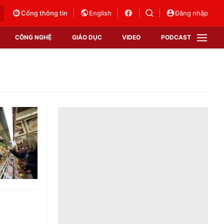
Cổng thông tin
English
Đăng nhập
CÔNG NGHỆ
GIÁO DỤC
VIDEO
PODCAST
VTV Money
VTV Thể thao
VTV Sức khoẻ
Bất động sản
Thị trường 24h
Tấm lòng Việt
Vươn mình bằng AI
VTV4
VTV8
VTV9
Lịch phát sóng
Giao lưu trực tuyến
Sự kiện