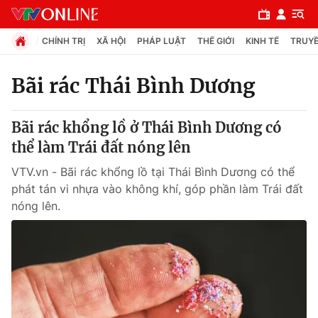
CHÍNH TRỊ
XÃ HỘI
PHÁP LUẬT
THẾ GIỚI
KINH TẾ
TRUYỀ
Bãi rác Thái Bình Dương
Chuyên mục
Bãi rác khổng lồ ở Thái Bình Dương có
Chính trị
thể làm Trái đất nóng lên
VTV.vn - Bãi rác khổng lồ tại Thái Bình Dương có thể
Xã hội
phát tán vi nhựa vào không khí, góp phần làm Trái đất
nóng lên.
Pháp luật
Y tế
Thế giới