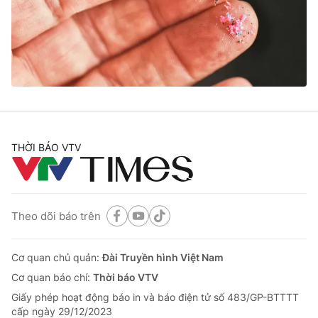
Tin tức
Kinh tế
Thế giới đó đây
Tài chính
Dữ liệu và đời sống
Câu chuyện quốc tế
Thị trường
Truyền hình
Góc doanh nghiệp
Phim VTV
THỜI BÁO VTV
Giải trí
Hậu trường
Điện ảnh
Đời sống
Nhân vật
Âm nhạc
Theo dõi báo trên
Du lịch
Khán giả
Giáo dục
Sao
Làm đẹp
Giải sao mai
Cơ quan chủ quản:
Đài Truyền hình Việt Nam
Tuyển sinh
Công nghệ
Cơ quan báo chí:
Thời báo VTV
Chất lượng cuộc sống
Học trực tuyến
Giấy phép hoạt động báo in và báo điện tử số 483/GP-BTTTT
Hitech Công nghệ tương lai
cấp ngày 29/12/2023