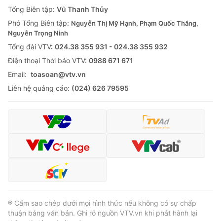
Giao lưu trực tuyến
Tổng Biên tập:
Vũ Thanh Thủy
Sản phẩm
Phó Tổng Biên tập:
Nguyễn Thị Mỹ Hạnh, Phạm Quốc Thắng,
Lịch phát sóng
Thị trường
Nguyễn Trọng Ninh
Tổng đài VTV:
024.38 355 931 - 024.38 355 932
Tư vấn
Ðiện thoại Thời báo VTV:
0988 671 671
Chuyên mục khác
Email:
toasoan@vtv.vn
Emagazine
Podcast
Liên hệ quảng cáo:
(024) 626 79595
Photo
Infographic
Video
Shorts video
VTV Money
VTV Thể thao
VTV Sức khoẻ
Bất động sản
® Cấm sao chép dưới mọi hình thức nếu không có sự chấp
thuận bằng văn bản. Ghi rõ nguồn VTV.vn khi phát hành lại