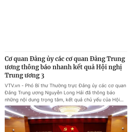
Giao lưu trực tuyến
Sản phẩm
Lịch phát sóng
Thị trường
Tư vấn
Chuyên mục khác
Emagazine
Podcast
Cơ quan Đảng ủy các cơ quan Đảng Trung
ương thông báo nhanh kết quả Hội nghị
Photo
Infographic
Trung ương 3
Video
Shorts video
VTV.vn - Phó Bí thư Thường trực Đảng ủy các cơ quan
Đảng Trung ương Nguyễn Long Hải đã thông báo
những nội dung trọng tâm, kết quả chủ yếu của Hội...
VTV Money
VTV Thể thao
VTV Sức khoẻ
Bất động sản