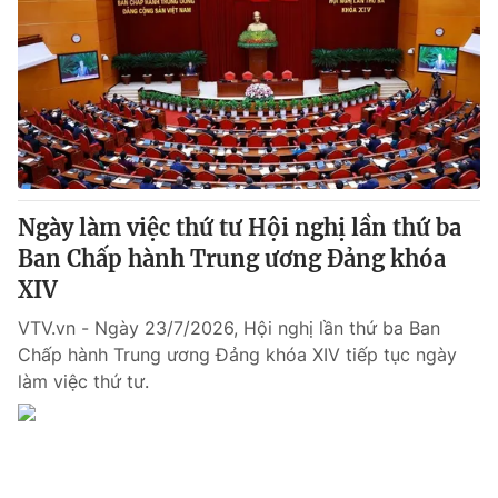
Thị trường 24h
Tấm lòng Việt
VTV4
Vươn mình bằng AI
VTV9
VTV8
Liên hệ tòa soạn
English
Ngày làm việc thứ tư Hội nghị lần thứ ba
Ban Chấp hành Trung ương Đảng khóa
XIV
THỜI BÁO VTV
VTV.vn - Ngày 23/7/2026, Hội nghị lần thứ ba Ban
Chấp hành Trung ương Đảng khóa XIV tiếp tục ngày
làm việc thứ tư.
Theo dõi báo trên
Cơ quan chủ quản:
Đài Truyền hình Việt Nam
Cơ quan báo chí:
Thời báo VTV