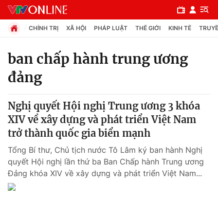
CHÍNH TRỊ
XÃ HỘI
PHÁP LUẬT
THẾ GIỚI
KINH TẾ
TRUYỀ
ban chấp hành trung ương
đảng
Chuyên mục
Chính trị
Nghị quyết Hội nghị Trung ương 3 khóa
XIV về xây dựng và phát triển Việt Nam
Xã hội
trở thành quốc gia biển mạnh
Tổng Bí thư, Chủ tịch nước Tô Lâm ký ban hành Nghị
Pháp luật
quyết Hội nghị lần thứ ba Ban Chấp hành Trung ương
Đảng khóa XIV về xây dựng và phát triển Việt Nam...
Y tế
Thế giới