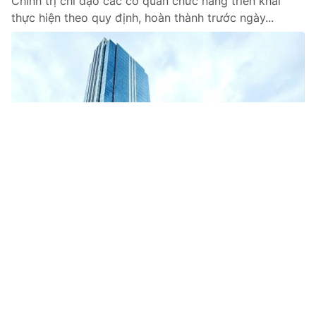
Chính trị chỉ đạo các cơ quan chức năng triển khai
thực hiện theo quy định, hoàn thành trước ngày...
Tin mới
Video
Live
Emagazine
Trang chủ
Thông báo Hội nghị lần thứ hai Ban Chấp
hành Trung ương Đảng khóa XIV
VTV.vn - Chiều 25/3, Hội nghị lần thứ hai Ban Chấp
hành Trung ương Đảng đã hoàn thành Chương trình đề