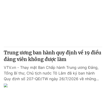
Tin tức
Kinh tế
Thế giới đó đây
Tài chính
Dữ liệu và đời sống
Câu chuyện quốc tế
Thị trường
Truyền hình
Góc doanh nghiệp
Phim VTV
Giải trí
Trung ương ban hành quy định về 19 điều
Hậu trường
đảng viên không được làm
Điện ảnh
Đời sống
Nhân vật
VTV.vn - Thay mặt Ban Chấp hành Trung ương Đảng,
Âm nhạc
Tổng Bí thư, Chủ tịch nước Tô Lâm đã ký ban hành
Du lịch
Khán giả
Giáo dục
Quy định số 207-QĐ/TW ngày 26/7/2026 về những...
Sao
Làm đẹp
Giải sao mai
Tuyển sinh
Công nghệ
Chất lượng cuộc sống
Học trực tuyến
Hitech Công nghệ tương lai