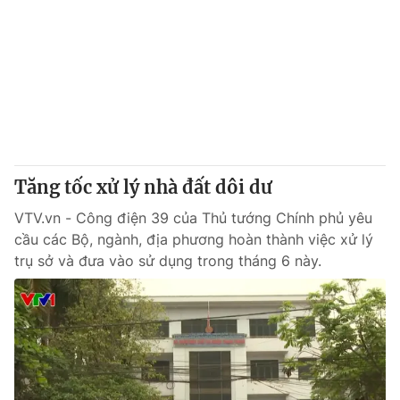
Giấy phép hoạt động báo in và báo điện tử số 483/GP-BTTTT
cấp ngày 29/12/2023
Tổng Biên tập:
Vũ Thanh Thủy
Phó Tổng Biên tập:
Nguyễn Thị Mỹ Hạnh, Phạm Quốc Thắng,
Nguyễn Trọng Ninh
Tổng đài VTV:
024.38 355 931 - 024.38 355 932
Ðiện thoại Thời báo VTV:
024.66 897 897
Email:
toasoan@vtv.vn
Tăng tốc xử lý nhà đất dôi dư
Liên hệ quảng cáo:
024-7300.7108
VTV.vn - Công điện 39 của Thủ tướng Chính phủ yêu
cầu các Bộ, ngành, địa phương hoàn thành việc xử lý
trụ sở và đưa vào sử dụng trong tháng 6 này.