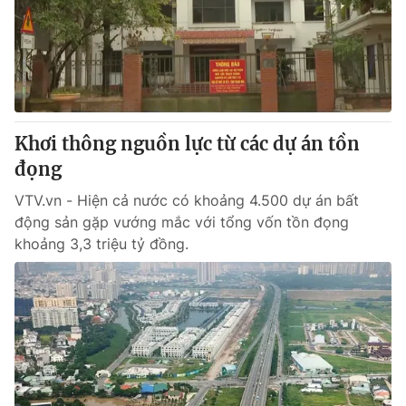
® Cấm sao chép dưới mọi hình thức nếu không có sự chấp
thuận bằng văn bản. Ghi rõ nguồn VTV.vn khi phát hành lại
thông tin từ website này.
Khơi thông nguồn lực từ các dự án tồn
đọng
VTV.vn - Hiện cả nước có khoảng 4.500 dự án bất
động sản gặp vướng mắc với tổng vốn tồn đọng
khoảng 3,3 triệu tỷ đồng.