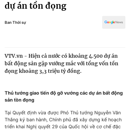
Chính trị
dự án tồn đọng
Truyền hình
Văn hóa - Giải trí
Xã hội
Y tế
Ban Thời sự
Đời sống
Pháp luật
Công nghệ
Giáo dục
Y tế
VTV.vn - Hiện cả nước có khoảng 4.500 dự án
bất động sản gặp vướng mắc với tổng vốn tồn
Thế giới
đọng khoảng 3,3 triệu tỷ đồng.
Tin tức
Kinh tế
Thế giới đó đây
Thủ tướng giao tiến độ gỡ vướng các dự án bất động
Tài chính
sản tồn đọng
Dữ liệu và đời sống
Câu chuyện quốc tế
Thị trường
Tại Quyết định vừa được Phó Thủ tướng Nguyễn Văn
Truyền hình
Thắng ký ban hành, Chính phủ đã xây dựng kế hoạch
Góc doanh nghiệp
triển khai Nghị quyết 29 của Quốc hội về cơ chế đặc