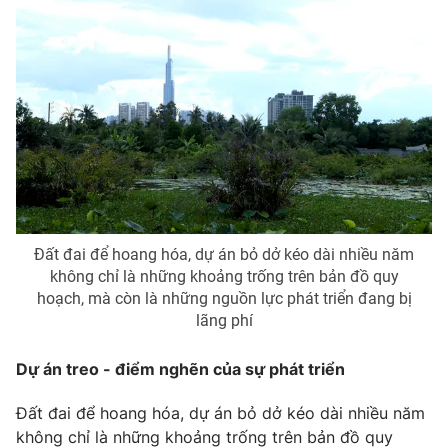
Photo
Infographic
Video
Shorts video
VTV Money
VTV Thể thao
VTV Sức khoẻ
Bất động sản
Đất đai để hoang hóa, dự án bỏ dở kéo dài nhiều năm
Thị trường 24h
Tấm lòng Việt
không chỉ là những khoảng trống trên bản đồ quy
hoạch, mà còn là những nguồn lực phát triển đang bị
lãng phí
VTV4
Vươn mình bằng AI
Dự án treo - điểm nghẽn của sự phát triển
VTV9
VTV8
Đất đai để hoang hóa, dự án bỏ dở kéo dài nhiều năm
không chỉ là những khoảng trống trên bản đồ quy
Liên hệ tòa soạn
English