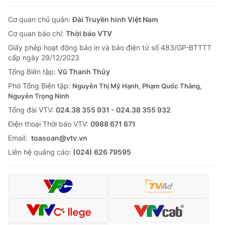
Cơ quan chủ quản:
Đài Truyền hình Việt Nam
Cơ quan báo chí:
Thời báo VTV
Giấy phép hoạt động báo in và báo điện tử số 483/GP-BTTTT
cấp ngày 29/12/2023
Tổng Biên tập:
Vũ Thanh Thủy
Phó Tổng Biên tập:
Nguyễn Thị Mỹ Hạnh, Phạm Quốc Thắng,
Nguyễn Trọng Ninh
Tổng đài VTV:
024.38 355 931 - 024.38 355 932
Ðiện thoại Thời báo VTV:
0988 671 671
Email:
toasoan@vtv.vn
Liên hệ quảng cáo:
(024) 626 79595