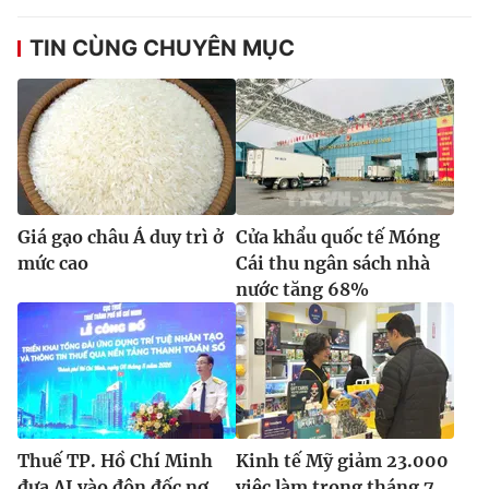
TIN CÙNG CHUYÊN MỤC
Giá gạo châu Á duy trì ở
Cửa khẩu quốc tế Móng
mức cao
Cái thu ngân sách nhà
nước tăng 68%
Thuế TP. Hồ Chí Minh
Kinh tế Mỹ giảm 23.000
đưa AI vào đôn đốc nợ
việc làm trong tháng 7