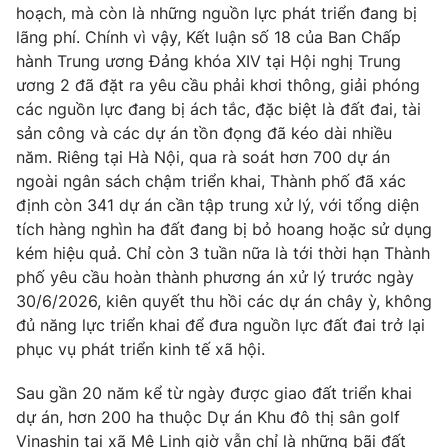
hoạch, mà còn là những nguồn lực phát triển đang bị
lãng phí. Chính vì vậy, Kết luận số 18 của Ban Chấp
hành Trung ương Đảng khóa XIV tại Hội nghị Trung
ương 2 đã đặt ra yêu cầu phải khơi thông, giải phóng
THỜI BÁO VTV
các nguồn lực đang bị ách tắc, đặc biệt là đất đai, tài
sản công và các dự án tồn đọng đã kéo dài nhiều
Theo dõi báo trên
năm. Riêng tại Hà Nội, qua rà soát hơn 700 dự án
ngoài ngân sách chậm triển khai, Thành phố đã xác
định còn 341 dự án cần tập trung xử lý, với tổng diện
Cơ quan chủ quản:
Đài Truyền hình Việt Nam
tích hàng nghìn ha đất đang bị bỏ hoang hoặc sử dụng
Cơ quan báo chí:
Thời báo VTV
kém hiệu quả. Chỉ còn 3 tuần nữa là tới thời hạn Thành
Giấy phép hoạt động báo in và báo điện tử số 483/GP-BTTTT
phố yêu cầu hoàn thành phương án xử lý trước ngày
cấp ngày 29/12/2023
30/6/2026, kiên quyết thu hồi các dự án chây ỳ, không
Tổng Biên tập:
Vũ Thanh Thủy
đủ năng lực triển khai để đưa nguồn lực đất đai trở lại
Phó Tổng Biên tập:
Nguyễn Thị Mỹ Hạnh, Phạm Quốc Thắng,
phục vụ phát triển kinh tế xã hội.
Nguyễn Trọng Ninh
Sau gần 20 năm kể từ ngày được giao đất triển khai
Tổng đài VTV:
024.38 355 931 - 024.38 355 932
dự án, hơn 200 ha thuộc Dự án Khu đô thị sân golf
Ðiện thoại Thời báo VTV:
024.66 897 897
Vinashin tại xã Mê Linh giờ vẫn chỉ là những bãi đất