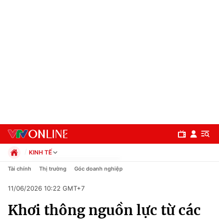
KINH TẾ
Chính trị
Tài chính
Thị trường
Góc doanh nghiệp
Xã hội
11/06/2026 10:22 GMT+7
Pháp luật
Chuyên mục
Kinh tế
Khơi thông nguồn lực từ các
Thể thao