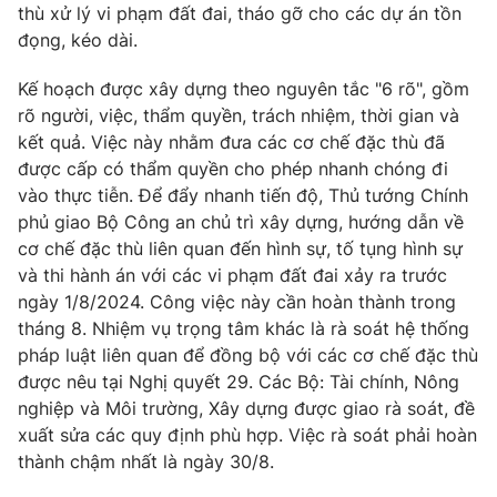
Phim VTV
thù xử lý vi phạm đất đai, tháo gỡ cho các dự án tồn
Giải trí
đọng, kéo dài.
Hậu trường
Điện ảnh
Đời sống
Kế hoạch được xây dựng theo nguyên tắc "6 rõ", gồm
Nhân vật
Âm nhạc
rõ người, việc, thẩm quyền, trách nhiệm, thời gian và
Du lịch
Khán giả
kết quả. Việc này nhằm đưa các cơ chế đặc thù đã
Giáo dục
Sao
được cấp có thẩm quyền cho phép nhanh chóng đi
Làm đẹp
Giải sao mai
vào thực tiễn. Để đẩy nhanh tiến độ, Thủ tướng Chính
Tuyển sinh
Công nghệ
phủ giao Bộ Công an chủ trì xây dựng, hướng dẫn về
Chất lượng cuộc sống
Học trực tuyến
cơ chế đặc thù liên quan đến hình sự, tố tụng hình sự
Hitech Công nghệ tương lai
và thi hành án với các vi phạm đất đai xảy ra trước
Giao lưu trực tuyến
ngày 1/8/2024. Công việc này cần hoàn thành trong
Sản phẩm
tháng 8. Nhiệm vụ trọng tâm khác là rà soát hệ thống
Lịch phát sóng
Thị trường
pháp luật liên quan để đồng bộ với các cơ chế đặc thù
được nêu tại Nghị quyết 29. Các Bộ: Tài chính, Nông
Tư vấn
nghiệp và Môi trường, Xây dựng được giao rà soát, đề
Chuyên mục khác
xuất sửa các quy định phù hợp. Việc rà soát phải hoàn
thành chậm nhất là ngày 30/8.
Emagazine
Podcast