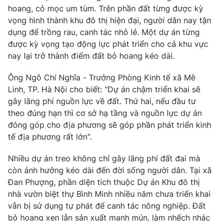
Email:
toasoan@vtv.vn
hoang, cỏ mọc um tùm. Trên phần đất từng được kỳ
Liên hệ quảng cáo:
024-7300.7108
vọng hình thành khu đô thị hiện đại, người dân nay tận
dụng để trồng rau, canh tác nhỏ lẻ. Một dự án từng
được kỳ vọng tạo động lực phát triển cho cả khu vực
nay lại trở thành điểm đất bỏ hoang kéo dài.
Ông Ngô Chí Nghĩa - Trưởng Phòng Kinh tế xã Mê
Linh, TP. Hà Nội cho biết: "Dự án chậm triển khai sẽ
gây lãng phí nguồn lực về đất. Thứ hai, nếu đầu tư
theo đúng hạn thì cơ sở hạ tầng và nguồn lực dự án
đóng góp cho địa phương sẽ góp phần phát triển kinh
tế địa phương rất lớn".
® Cấm sao chép dưới mọi hình thức nếu không có sự chấp
Nhiều dự án treo không chỉ gây lãng phí đất đai mà
thuận bằng văn bản. Ghi rõ nguồn VTV.vn khi phát hành lại
còn ảnh hưởng kéo dài đến đời sống người dân. Tại xã
thông tin từ website này.
Đan Phượng, phần diện tích thuộc Dự án Khu đô thị
nhà vườn biệt thự Bình Minh nhiều năm chưa triển khai
vẫn bị sử dụng tự phát để canh tác nông nghiệp. Đất
bỏ hoang xen lẫn sản xuất manh mún, làm nhếch nhác