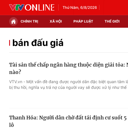
Thứ Năm, 6/8/2026
CHÍNH TRỊ
XÃ HỘI
PHÁP LUẬT
THẾ GIỚI
Chính trị
Xã hội
bán đấu giá
Thế giới
Kinh tế
Tài sản thế chấp ngân hàng thuộc diện giải tỏa: 
Tin tức
Tài chính
nào?
Thế giới đó đây
Thị trường
VTV.vn - Một vấn đề đang được người dân đặc biệt quan tâm là
bị thu hồi, nghĩa vụ trả nợ của người vay sẽ được xử lý như thế
Câu chuyện quốc tế
Góc doanh nghiệp
Dữ liệu và đời sống
Thanh Hóa: Người dân chờ đất tái định cư suốt 
lô