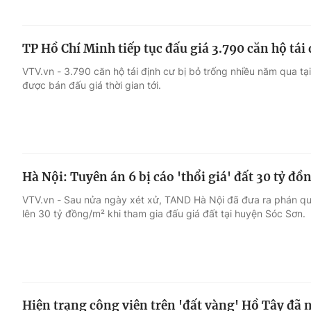
TP Hồ Chí Minh tiếp tục đấu giá 3.790 căn hộ tái
VTV.vn - 3.790 căn hộ tái định cư bị bỏ trống nhiều năm qua tạ
được bán đấu giá thời gian tới.
Hà Nội: Tuyên án 6 bị cáo 'thổi giá' đất 30 tỷ đ
VTV.vn - Sau nửa ngày xét xử, TAND Hà Nội đã đưa ra phán quyế
lên 30 tỷ đồng/m² khi tham gia đấu giá đất tại huyện Sóc Sơn.
Hiện trạng công viên trên 'đất vàng' Hồ Tây đã