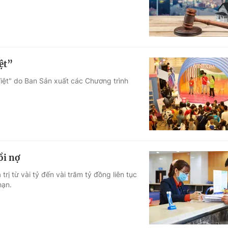
ệt”
iệt" do Ban Sản xuất các Chương trình
ồi nợ
trị từ vài tỷ đến vài trăm tỷ đồng liên tục
hạn.