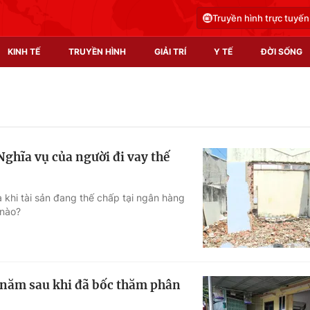
Truyền hình trực tuyến
KINH TẾ
TRUYỀN HÌNH
GIẢI TRÍ
Y TẾ
ĐỜI SỐNG
Pháp luật
Y tế
Truyền hình
Multimedia
Nghĩa vụ của người đi vay thế
Phim VTV
Video
Hậu trường
Shorts video
 khi tài sản đang thế chấp tại ngân hàng
 nào?
Nhân vật
Podcast
Khán giả
EMagazine
Giải sao mai
Photo
5 năm sau khi đã bốc thăm phân
Infographic