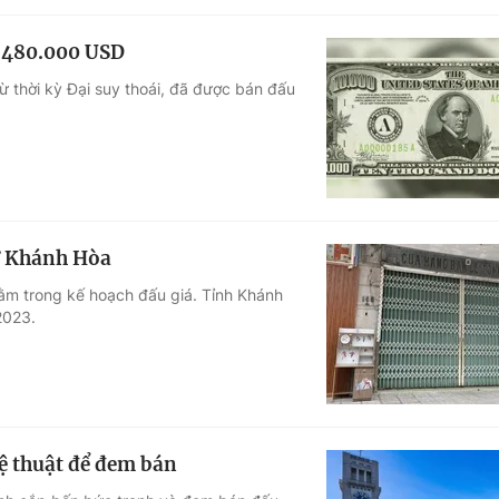
á 480.000 USD
ừ thời kỳ Đại suy thoái, đã được bán đấu
 ở Khánh Hòa
nằm trong kế hoạch đấu giá. Tỉnh Khánh
2023.
ệ thuật để đem bán