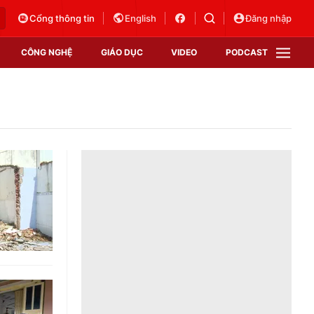
Cổng thông tin
English
Đăng nhập
CÔNG NGHỆ
GIÁO DỤC
VIDEO
PODCAST
VTV Money
VTV Thể thao
VTV Sức khoẻ
Bất động sản
Thị trường 24h
Tấm lòng Việt
Vươn mình bằng AI
VTV4
VTV8
VTV9
Lịch phát sóng
Giao lưu trực tuyến
Sự kiện