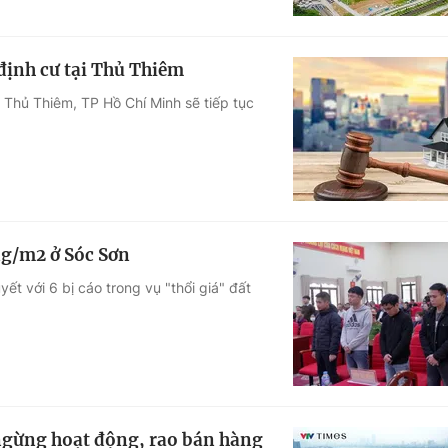
 định cư tại Thủ Thiêm
i Thủ Thiêm, TP Hồ Chí Minh sẽ tiếp tục
ồng/m2 ở Sóc Sơn
t với 6 bị cáo trong vụ "thổi giá" đất
 ngừng hoạt động, rao bán hàng