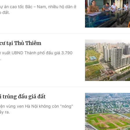
Dự án cao tốc Bắc – Nam, nhiều hộ dân ở
Góc ảnh
 đất.
Giáo dục
Công nghệ
Tuyển sinh
Hitech Công ng
 cư tại Thủ Thiêm
Học trực tuyến
Sản phẩm
đề xuất UBND Thành phố đấu giá 3.790
.
g
Thị trường
Tư vấn
 trúng đấu giá đất
uyện vùng ven Hà Nội không còn "nóng"
ảy ra.