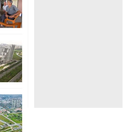
Liên hệ toà soạn
hệ tương lai