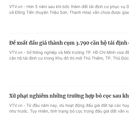
VTV.vn - Hơn 5 năm sau khi bốc thăm đất tái định cư phục vụ 
xã Đồng Tiến (huyện Triệu Sơn, Thanh Hóa) vẫn chưa được giao
Giải trí
Đời sống
Điện ảnh
Du lịch
Đề xuất đấu giá thành cụm 3.790 căn hộ tái định
Âm nhạc
Làm đẹp
VTV.vn - Sở Nông nghiệp và Môi trường TP. Hồ Chí Minh vừa 
căn hộ tái định cư trong Khu đô thị mới Thủ Thiêm, TP. Thủ Đức
Sao
Chất lượng cuộc sốn
Xử phạt nghiêm những trường hợp bỏ cọc sau khi
VTV.vn - Từ đầu năm nay, dù hoạt động đấu giá đất tại các h
như trước. Tuy nhiên, tình trạng bỏ cọc trúng đấu giá đất vẫn x