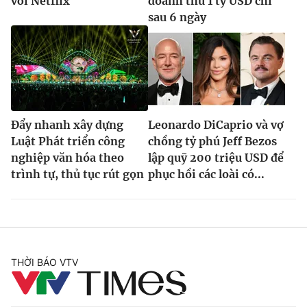
với Netflix
doanh thu 1 tỷ USD chỉ
sau 6 ngày
Đẩy nhanh xây dựng
Leonardo DiCaprio và vợ
Luật Phát triển công
chồng tỷ phú Jeff Bezos
nghiệp văn hóa theo
lập quỹ 200 triệu USD để
trình tự, thủ tục rút gọn
phục hồi các loài có...
THỜI BÁO VTV