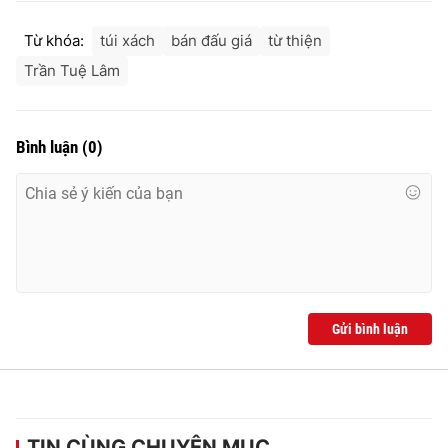
Từ khóa:
túi xách
bán đấu giá
từ thiện
Trần Tuệ Lâm
Bình luận
(
0
)
Gửi bình luận
TIN CÙNG CHUYÊN MỤC