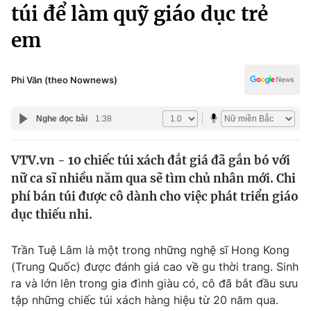
Chính trị
túi để làm quỹ giáo dục trẻ
Truyền hình
em
Văn hóa - Giải trí
Xã hội
Y tế
Đời sống
Phi Văn (theo Nownews)
Pháp luật
Công nghệ
Giáo dục
Nghe đọc bài
1:38
Y tế
VTV.vn - 10 chiếc túi xách đắt giá đã gắn bó với
Thế giới
nữ ca sĩ nhiều năm qua sẽ tìm chủ nhân mới. Chi
Tin tức
phí bán túi được cô dành cho việc phát triển giáo
Kinh tế
dục thiếu nhi.
Thế giới đó đây
Tài chính
Dữ liệu và đời sống
Câu chuyện quốc tế
Trần Tuệ Lâm là một trong những nghệ sĩ Hong Kong
Thị trường
(Trung Quốc) được đánh giá cao về gu thời trang. Sinh
ra và lớn lên trong gia đình giàu có, cô đã bắt đầu sưu
Truyền hình
Góc doanh nghiệp
tập những chiếc túi xách hàng hiệu từ 20 năm qua.