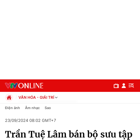
VĂN HÓA - GIẢI TRÍ
Chính trị
Điện ảnh
Âm nhạc
Sao
Xã hội
23/09/2024 08:02 GMT+7
Pháp luật
Chuyên mục
Kinh tế
Trần Tuệ Lâm bán bộ sưu tập
Thể thao