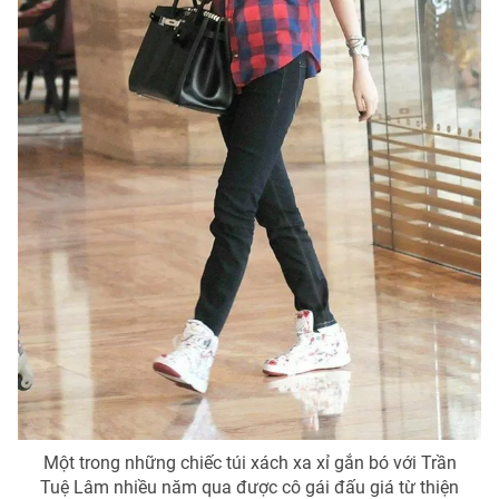
Photo
Infographic
Video
Shorts video
VTV Money
VTV Thể thao
VTV Sức khoẻ
Bất động sản
Thị trường 24h
Tấm lòng Việt
VTV4
Vươn mình bằng AI
VTV9
VTV8
Một trong những chiếc túi xách xa xỉ gắn bó với Trần
Liên hệ tòa soạn
English
Tuệ Lâm nhiều năm qua được cô gái đấu giá từ thiện