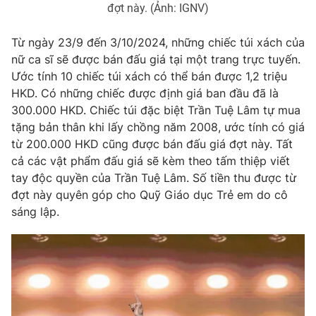
đợt này. (Ảnh: IGNV)
Từ ngày 23/9 đến 3/10/2024, những chiếc túi xách của
nữ ca sĩ sẽ được bán đấu giá tại một trang trực tuyến.
THỜI BÁO VTV
Ước tính 10 chiếc túi xách có thể bán được 1,2 triệu
HKD. Có những chiếc được định giá ban đầu đã là
300.000 HKD. Chiếc túi đặc biệt Trần Tuệ Lâm tự mua
tặng bản thân khi lấy chồng năm 2008, ước tính có giá
Theo dõi báo trên
từ 200.000 HKD cũng được bán đấu giá đợt này. Tất
cả các vật phẩm đấu giá sẽ kèm theo tấm thiệp viết
Cơ quan chủ quản:
Đài Truyền hình Việt Nam
tay độc quyền của Trần Tuệ Lâm. Số tiền thu được từ
đợt này quyên góp cho Quỹ Giáo dục Trẻ em do cô
Cơ quan báo chí:
Thời báo VTV
sáng lập.
Giấy phép hoạt động báo in và báo điện tử số 483/GP-BTTTT
cấp ngày 29/12/2023
Tổng Biên tập:
Vũ Thanh Thủy
Phó Tổng Biên tập:
Nguyễn Thị Mỹ Hạnh, Phạm Quốc Thắng,
Nguyễn Trọng Ninh
Tổng đài VTV:
024.38 355 931 - 024.38 355 932