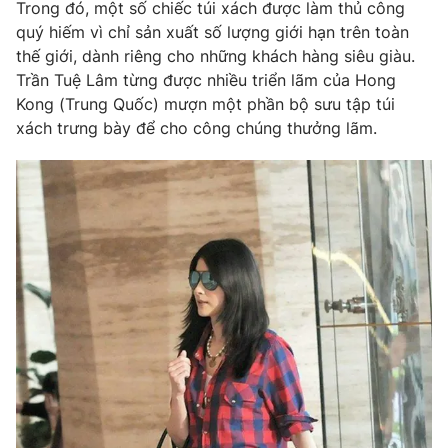
Phim VTV
Trong đó, một số chiếc túi xách được làm thủ công
Giải trí
quý hiếm vì chỉ sản xuất số lượng giới hạn trên toàn
Hậu trường
thế giới, dành riêng cho những khách hàng siêu giàu.
Điện ảnh
Đời sống
Trần Tuệ Lâm từng được nhiều triển lãm của Hong
Nhân vật
Âm nhạc
Kong (Trung Quốc) mượn một phần bộ sưu tập túi
Du lịch
Khán giả
xách trưng bày để cho công chúng thưởng lãm.
Giáo dục
Sao
Làm đẹp
Giải sao mai
Tuyển sinh
Công nghệ
Chất lượng cuộc sống
Học trực tuyến
Hitech Công nghệ tương lai
Giao lưu trực tuyến
Sản phẩm
Lịch phát sóng
Thị trường
Tư vấn
Chuyên mục khác
Emagazine
Podcast