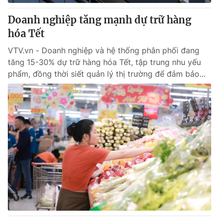
Doanh nghiệp tăng mạnh dự trữ hàng
® Cấm sao chép dưới mọi hình thức nếu không có sự chấp
hóa Tết
thuận bằng văn bản. Ghi rõ nguồn VTV.vn khi phát hành lại
thông tin từ website này.
VTV.vn - Doanh nghiệp và hệ thống phân phối đang
tăng 15-30% dự trữ hàng hóa Tết, tập trung nhu yếu
phẩm, đồng thời siết quản lý thị trường để đảm bảo...