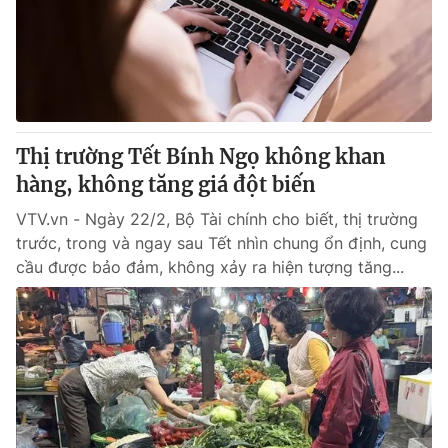
Tin tức
Kinh tế
Thế giới đó đây
Tài chính
Dữ liệu và đời sống
Câu chuyện quốc tế
Thị trường
Thị trường Tết Bính Ngọ không khan
Truyền hình
Góc doanh nghiệp
hàng, không tăng giá đột biến
Phim VTV
Giải trí
VTV.vn - Ngày 22/2, Bộ Tài chính cho biết, thị trường
Hậu trường
trước, trong và ngay sau Tết nhìn chung ổn định, cung
Điện ảnh
cầu được bảo đảm, không xảy ra hiện tượng tăng...
Đời sống
Nhân vật
Âm nhạc
Du lịch
Khán giả
Giáo dục
Sao
Làm đẹp
Giải sao mai
Tuyển sinh
Công nghệ
Chất lượng cuộc sống
Học trực tuyến
Hitech Công nghệ tương lai