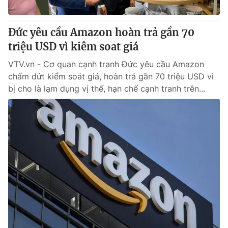
Giấy phép hoạt động báo in và báo điện tử số 483/GP-BTTTT
cấp ngày 29/12/2023
Đức yêu cầu Amazon hoàn trả gần 70
Tổng Biên tập:
Vũ Thanh Thủy
triệu USD vì kiêm soat giá
Phó Tổng Biên tập:
Nguyễn Thị Mỹ Hạnh, Phạm Quốc Thắng,
Nguyễn Trọng Ninh
VTV.vn - Cơ quan cạnh tranh Đức yêu cầu Amazon
Tổng đài VTV:
024.38 355 931 - 024.38 355 932
chấm dứt kiểm soát giá, hoàn trả gần 70 triệu USD vì
Ðiện thoại Thời báo VTV:
024.66 897 897
bị cho là lạm dụng vị thế, hạn chế cạnh tranh trên...
Email:
toasoan@vtv.vn
Liên hệ quảng cáo:
024-7300.7108