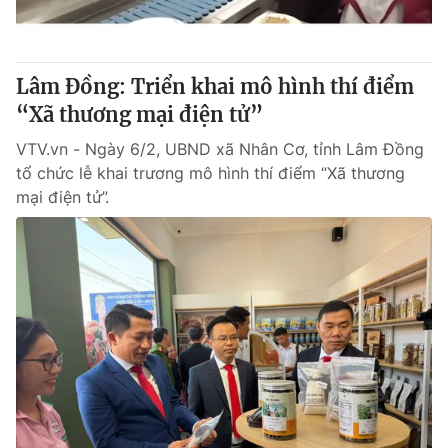
Thị trường 24h
Tấm lòng Việt
VTV4
Vươn mình bằng AI
Lâm Đồng: Triển khai mô hình thí điểm
“Xã thương mại điện tử”
VTV9
VTV8
VTV.vn - Ngày 6/2, UBND xã Nhân Cơ, tỉnh Lâm Đồng
tổ chức lễ khai trương mô hình thí điểm “Xã thương
Liên hệ tòa soạn
English
mại điện tử”.
THỜI BÁO VTV
Theo dõi báo trên
Cơ quan chủ quản:
Đài Truyền hình Việt Nam
Cơ quan báo chí:
Thời báo VTV