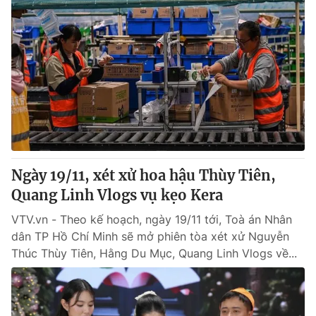
Ngày 19/11, xét xử hoa hậu Thùy Tiên,
Quang Linh Vlogs vụ kẹo Kera
VTV.vn - Theo kế hoạch, ngày 19/11 tới, Toà án Nhân
dân TP Hồ Chí Minh sẽ mở phiên tòa xét xử Nguyễn
Thúc Thùy Tiên, Hằng Du Mục, Quang Linh Vlogs về...