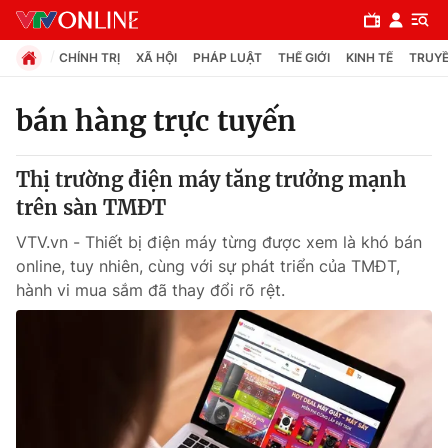
CHÍNH TRỊ
XÃ HỘI
PHÁP LUẬT
THẾ GIỚI
KINH TẾ
TRUYỀ
bán hàng trực tuyến
Chuyên mục
Thị trường điện máy tăng trưởng mạnh
Chính trị
trên sàn TMĐT
VTV.vn - Thiết bị điện máy từng được xem là khó bán
Xã hội
online, tuy nhiên, cùng với sự phát triển của TMĐT,
hành vi mua sắm đã thay đổi rõ rệt.
Pháp luật
Y tế
Thế giới