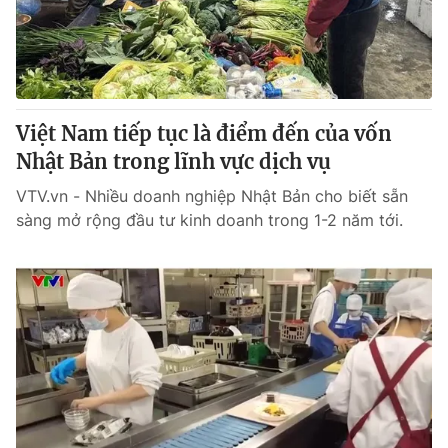
Giao lưu trực tuyến
Sản phẩm
Lịch phát sóng
Thị trường
Tư vấn
Việt Nam tiếp tục là điểm đến của vốn
Chuyên mục khác
Nhật Bản trong lĩnh vực dịch vụ
Emagazine
Podcast
VTV.vn - Nhiều doanh nghiệp Nhật Bản cho biết sẵn
sàng mở rộng đầu tư kinh doanh trong 1-2 năm tới.
Photo
Infographic
Video
Shorts video
VTV Money
VTV Thể thao
VTV Sức khoẻ
Bất động sản