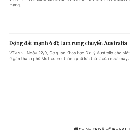
mạng.
Giải trí
Đời sống
Điện ảnh
Du lịch
Động đất mạnh 6 độ làm rung chuyển Australia
Âm nhạc
Làm đẹp
VTV.vn - Ngày 22/9, Cơ quan Khoa học Địa lý Australia cho biế
ở gần thành phố Melbourne, thành phố lớn thứ 2 của nước này.
Sao
Chất lượng cuộc sốn
CHÍNH TRỊ
XÃ HỘI
PHÁP L