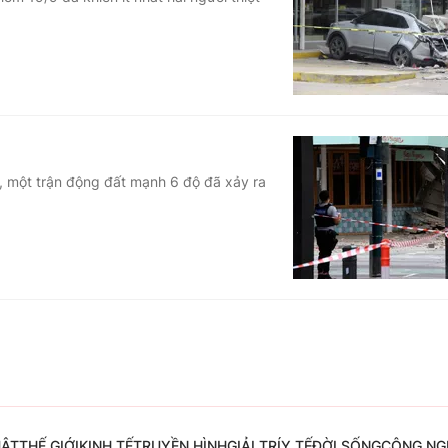
Góc ảnh
Giáo dục
Công nghệ
Tuyển sinh
Hitech Công ng
Học trực tuyến
Sản phẩm
t, một trận động đất mạnh 6 độ đã xảy ra
g
Thị trường
Tư vấn
UẬT
THẾ GIỚI
KINH TẾ
TRUYỀN HÌNH
GIẢI TRÍ
Y TẾ
ĐỜI SỐNG
CÔNG NG