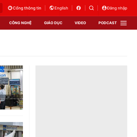
Cổng thông tin
English
Đăng nhập
CÔNG NGHỆ
GIÁO DỤC
VIDEO
PODCAST
VTV Money
VTV Thể thao
VTV Sức khoẻ
Bất động sản
Thị trường 24h
Tấm lòng Việt
Vươn mình bằng AI
VTV4
VTV8
VTV9
Lịch phát sóng
Giao lưu trực tuyến
Sự kiện