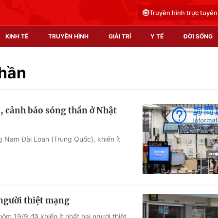
Truyền hình trực tuyến
KINH TẾ
TRUYỀN HÌNH
GIẢI TRÍ
Y TẾ
ĐỜI SỐNG
Pháp luật
Y tế
thần
Truyền hình
Multimedia
, cảnh báo sóng thần ở Nhật
Phim VTV
Video
Hậu trường
Shorts video
g Nam Đài Loan (Trung Quốc), khiến ít
Nhân vật
Podcast
Khán giả
EMagazine
Giải sao mai
Photo
người thiệt mạng
Infographic
m 19/9 đã khiến ít nhất hai người thiệt