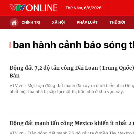
Thứ Năm, 6/8/2026
CHÍNH TRỊ
XÃ HỘI
PHÁP LUẬT
THẾ GIỚI
Chính trị
Xã hội
ban hành cảnh báo sóng 
Thế giới
Kinh tế
Động đất 7,2 độ tấn công Đài Loan (Trung Quốc)
Tin tức
Tài chính
Bản
Thế giới đó đây
Thị trường
VTV.vn - Một trận động đất mạnh đã xảy ra ở bờ biển phía Đôn
nhất một tòa nhà bị sập tại một thị trấn nhỏ ở khu vực này.
Câu chuyện quốc tế
Góc doanh nghiệp
Dữ liệu và đời sống
Động đất mạnh tấn công Mexico khiến ít nhất 2 
VTV.vn - Trận động đất mạnh 7,6 độ xảy ra ở miền Tây Mexico hô