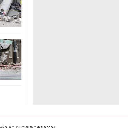
Liên hệ toà soạn
hệ tương lai
HỆ
GIÁO DỤC
VIDEO
PODCAST