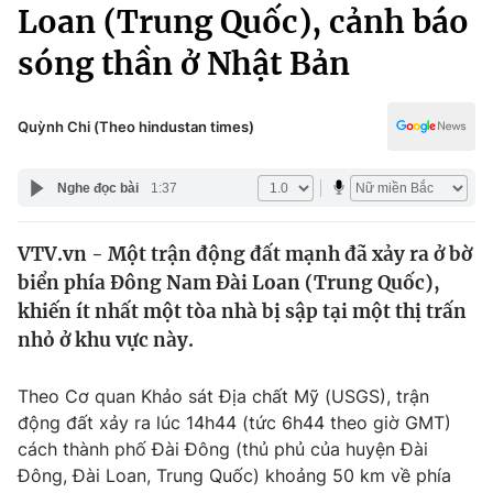
Chính trị
Loan (Trung Quốc), cảnh báo
Truyền hình
sóng thần ở Nhật Bản
Văn hóa - Giải trí
Xã hội
Y tế
Đời sống
Quỳnh Chi (Theo hindustan times)
Pháp luật
Công nghệ
Giáo dục
Nghe đọc bài
1:37
Y tế
VTV.vn - Một trận động đất mạnh đã xảy ra ở bờ
Thế giới
biển phía Đông Nam Đài Loan (Trung Quốc),
Tin tức
khiến ít nhất một tòa nhà bị sập tại một thị trấn
Kinh tế
nhỏ ở khu vực này.
Thế giới đó đây
Tài chính
Dữ liệu và đời sống
Câu chuyện quốc tế
Theo Cơ quan Khảo sát Địa chất Mỹ (USGS), trận
Thị trường
động đất xảy ra lúc 14h44 (tức 6h44 theo giờ GMT)
cách thành phố Đài Đông (thủ phủ của huyện Đài
Truyền hình
Góc doanh nghiệp
Đông, Đài Loan, Trung Quốc) khoảng 50 km về phía