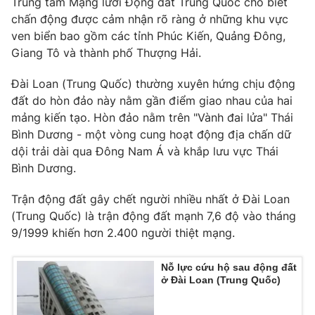
Trung tâm Mạng lưới Động đất Trung Quốc cho biết
chấn động được cảm nhận rõ ràng ở những khu vực
ven biển bao gồm các tỉnh Phúc Kiến, Quảng Đông,
Giang Tô và thành phố Thượng Hải.
THỜI BÁO VTV
Đài Loan (Trung Quốc) thường xuyên hứng chịu động
đất do hòn đảo này nằm gần điểm giao nhau của hai
mảng kiến tạo. Hòn đảo nằm trên "Vành đai lửa" Thái
Bình Dương - một vòng cung hoạt động địa chấn dữ
Theo dõi báo trên
dội trải dài qua Đông Nam Á và khắp lưu vực Thái
Bình Dương.
Cơ quan chủ quản:
Đài Truyền hình Việt Nam
Cơ quan báo chí:
Thời báo VTV
Trận động đất gây chết người nhiều nhất ở Đài Loan
(Trung Quốc) là trận động đất mạnh 7,6 độ vào tháng
Giấy phép hoạt động báo in và báo điện tử số 483/GP-BTTTT
cấp ngày 29/12/2023
9/1999 khiến hơn 2.400 người thiệt mạng.
Tổng Biên tập:
Vũ Thanh Thủy
Nỗ lực cứu hộ sau động đất
Phó Tổng Biên tập:
Nguyễn Thị Mỹ Hạnh, Phạm Quốc Thắng,
ở Đài Loan (Trung Quốc)
Nguyễn Trọng Ninh
Tổng đài VTV:
024.38 355 931 - 024.38 355 932