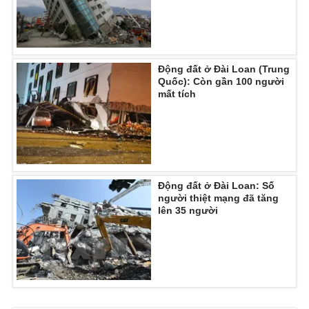
Ðiện thoại Thời báo VTV:
024.66 897 897
Email:
toasoan@vtv.vn
Liên hệ quảng cáo:
024-7300.7108
Động đất ở Đài Loan (Trung
Quốc): Còn gần 100 người
mất tích
Động đất ở Đài Loan: Số
người thiệt mạng đã tăng
lên 35 người
® Cấm sao chép dưới mọi hình thức nếu không có sự chấp
thuận bằng văn bản. Ghi rõ nguồn VTV.vn khi phát hành lại
thông tin từ website này.