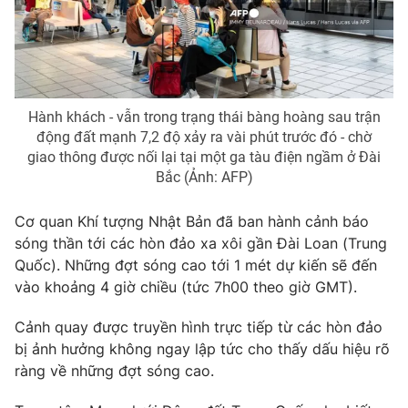
Photo
Infographic
Video
Shorts video
Hành khách - vẫn trong trạng thái bàng hoàng sau trận
VTV Money
VTV Thể thao
động đất mạnh 7,2 độ xảy ra vài phút trước đó - chờ
giao thông được nối lại tại một ga tàu điện ngầm ở Đài
Bắc (Ảnh: AFP)
VTV Sức khoẻ
Bất động sản
Cơ quan Khí tượng Nhật Bản đã ban hành cảnh báo
Thị trường 24h
Tấm lòng Việt
sóng thần tới các hòn đảo xa xôi gần Đài Loan (Trung
Quốc). Những đợt sóng cao tới 1 mét dự kiến sẽ đến
vào khoảng 4 giờ chiều (tức 7h00 theo giờ GMT).
VTV4
Vươn mình bằng AI
Cảnh quay được truyền hình trực tiếp từ các hòn đảo
VTV9
VTV8
bị ảnh hưởng không ngay lập tức cho thấy dấu hiệu rõ
ràng về những đợt sóng cao.
Liên hệ tòa soạn
English