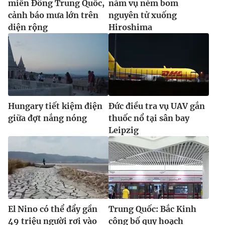
miền Đông Trung Quốc,
năm vụ ném bom
cảnh báo mưa lớn trên
nguyên tử xuống
diện rộng
Hiroshima
Hungary tiết kiệm điện
Đức điều tra vụ UAV gắn
giữa đợt nắng nóng
thuốc nổ tại sân bay
Leipzig
El Nino có thể đẩy gần
Trung Quốc: Bắc Kinh
49 triệu người rơi vào
công bố quy hoạch