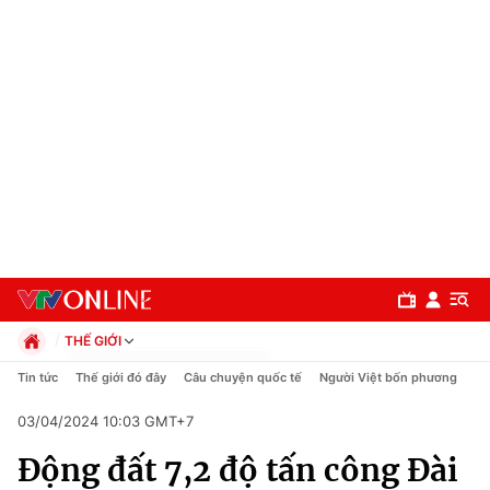
THẾ GIỚI
Chính trị
Tin tức
Thế giới đó đây
Câu chuyện quốc tế
Người Việt bốn phương
Xã hội
03/04/2024 10:03 GMT+7
Pháp luật
Chuyên mục
Kinh tế
Động đất 7,2 độ tấn công Đài
Thể thao