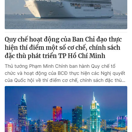
Giao lưu trực tuyến
Sản phẩm
Lịch phát sóng
Thị trường
Tư vấn
Quy chế hoạt động của Ban Chỉ đạo thực
Chuyên mục khác
hiện thí điểm một số cơ chế, chính sách
Emagazine
Podcast
đặc thù phát triển TP Hồ Chí Minh
Thủ tướng Phạm Minh Chính ban hành Quy chế tổ
Photo
Infographic
chức và hoạt động của BCĐ thực hiện các Nghị quyết
của Quốc hội về thí điểm cơ chế, chính sách đặc thù...
Video
Shorts video
VTV Money
VTV Thể thao
VTV Sức khoẻ
Bất động sản