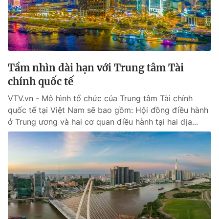
Thị trường 24h
Tấm lòng Việt
VTV4
Vươn mình bằng AI
VTV9
VTV8
Tầm nhìn dài hạn với Trung tâm Tài
chính quốc tế
Liên hệ tòa soạn
English
VTV.vn - Mô hình tổ chức của Trung tâm Tài chính
quốc tế tại Việt Nam sẽ bao gồm: Hội đồng điều hành
ở Trung ương và hai cơ quan điều hành tại hai địa...
THỜI BÁO VTV
Theo dõi báo trên
Cơ quan chủ quản:
Đài Truyền hình Việt Nam
Cơ quan báo chí:
Thời báo VTV