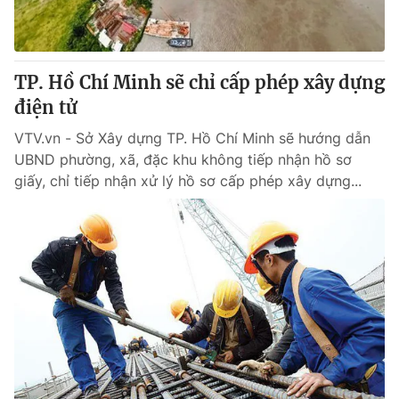
® Cấm sao chép dưới mọi hình thức nếu không có sự chấp
thuận bằng văn bản. Ghi rõ nguồn VTV.vn khi phát hành lại
TP. Hồ Chí Minh sẽ chỉ cấp phép xây dựng
thông tin từ website này.
điện tử
VTV.vn - Sở Xây dựng TP. Hồ Chí Minh sẽ hướng dẫn
UBND phường, xã, đặc khu không tiếp nhận hồ sơ
giấy, chỉ tiếp nhận xử lý hồ sơ cấp phép xây dựng...