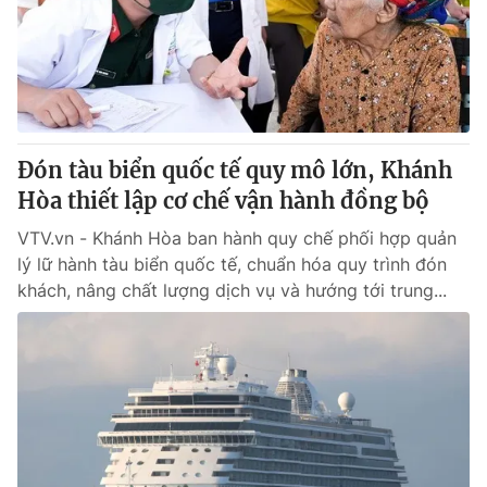
Tin tức
Kinh tế
Thế giới đó đây
Tài chính
Dữ liệu và đời sống
Câu chuyện quốc tế
Thị trường
Đón tàu biển quốc tế quy mô lớn, Khánh
Truyền hình
Góc doanh nghiệp
Hòa thiết lập cơ chế vận hành đồng bộ
Phim VTV
Giải trí
VTV.vn - Khánh Hòa ban hành quy chế phối hợp quản
Hậu trường
lý lữ hành tàu biển quốc tế, chuẩn hóa quy trình đón
Điện ảnh
khách, nâng chất lượng dịch vụ và hướng tới trung...
Đời sống
Nhân vật
Âm nhạc
Du lịch
Khán giả
Giáo dục
Sao
Làm đẹp
Giải sao mai
Tuyển sinh
Công nghệ
Chất lượng cuộc sống
Học trực tuyến
Hitech Công nghệ tương lai