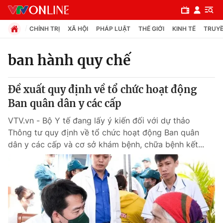
CHÍNH TRỊ
XÃ HỘI
PHÁP LUẬT
THẾ GIỚI
KINH TẾ
TRUYỀ
ban hành quy chế
Chuyên mục
Đề xuất quy định về tổ chức hoạt động
Chính trị
Ban quân dân y các cấp
VTV.vn - Bộ Y tế đang lấy ý kiến đối với dự thảo
Xã hội
Thông tư quy định về tổ chức hoạt động Ban quân
dân y các cấp và cơ sở khám bệnh, chữa bệnh kết...
Pháp luật
Y tế
Thế giới