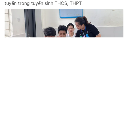
tuyển trong tuyển sinh THCS, THPT.
Tin mới
Video
Live
Emagazine
Trang chủ
Công bố thủ tục hành chính được sửa đổi
về giáo dục, đào tạo với nước ngoài
VTV.vn - Bộ Giáo dục và Đào tạo công bố thủ tục
hành chính được sửa đổi, bổ sung lĩnh vực GD-ĐT với
nước ngoài thuộc phạm vi, chức năng quản lý của Bộ.