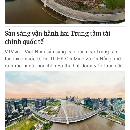
Giấy phép hoạt động báo in và báo điện tử số 483/GP-BTTTT
cấp ngày 29/12/2023
Tổng Biên tập:
Vũ Thanh Thủy
Phó Tổng Biên tập:
Nguyễn Thị Mỹ Hạnh, Phạm Quốc Thắng,
Sẵn sàng vận hành hai Trung tâm tài
Nguyễn Trọng Ninh
Tổng đài VTV:
chính quốc tế
024.38 355 931 - 024.38 355 932
Ðiện thoại Thời báo VTV:
024.66 897 897
VTV.vn - Việt Nam sẵn sàng vận hành hai Trung tâm
Email:
toasoan@vtv.vn
tài chính quốc tế tại TP Hồ Chí Minh và Đà Nẵng, mở
Liên hệ quảng cáo:
024-7300.7108
ra bước ngoặt hội nhập và thu hút dòng vốn toàn cầu.