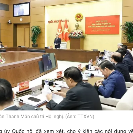
rần Thanh Mẫn chủ trì Hội nghị. (Ảnh: TTXVN)
g ủy Quốc hội đã xem xét, cho ý kiến các nội dung v