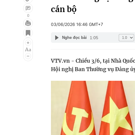
cán bộ
0
03/06/2026 16:46 GMT+7
Giải trí
Đời sống
1:05
Nghe đọc bài
Điện ảnh
Du lịch
Âm nhạc
Làm đẹp
VTV.vn - Chiều 3/6, tại Nhà Quốc
Sao
Chất lượng cuộc sốn
Hội nghị Ban Thường vụ Đảng ủy