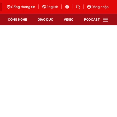
Cổng thông tin
English
Đăng nhập
CÔNG NGHỆ
GIÁO DỤC
VIDEO
PODCAST
VTV Money
VTV Thể thao
VTV Sức khoẻ
Bất động sản
Thị trường 24h
Tấm lòng Việt
Vươn mình bằng AI
VTV4
VTV8
VTV9
Lịch phát sóng
Giao lưu trực tuyến
Sự kiện