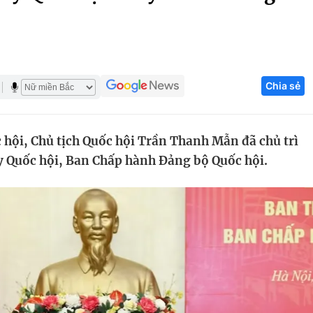
Góc ảnh
Giáo dục
Công nghệ
Chia sẻ
Tuyển sinh
Hitech Công ng
Học trực tuyến
Sản phẩm
 hội, Chủ tịch Quốc hội Trần Thanh Mẫn đã chủ trì
g
Thị trường
 Quốc hội, Ban Chấp hành Đảng bộ Quốc hội.
Tư vấn