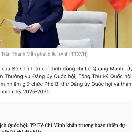
i Trần Thanh Mẫn phát biểu. (Ảnh: TTXVN)
 của Bộ Chính trị chỉ định đồng chí Lê Quang Mạnh, Ủ
an Thường vụ Đảng ủy Quốc hội, Tổng Thư ký Quốc hội
m nhiệm giữ chức Phó Bí thư Đảng ủy Quốc hội và tha
 nhiệm kỳ
2025-2030
.
ịch Quốc hội: TP Hồ Chí Minh khẩn trương hoàn thiện dự