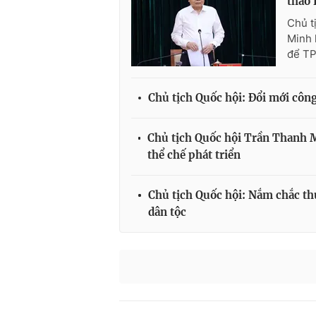
thảo 
Chủ t
Minh 
để TP
Chủ tịch Quốc hội: Đổi mới côn
Chủ tịch Quốc hội Trần Thanh M
thể chế phát triển
Chủ tịch Quốc hội: Nắm chắc th
dân tộc