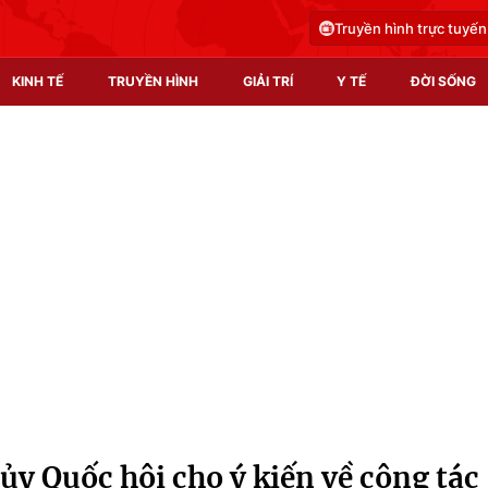
Truyền hình trực tuyến
KINH TẾ
TRUYỀN HÌNH
GIẢI TRÍ
Y TẾ
ĐỜI SỐNG
Pháp luật
Y tế
Truyền hình
Multimedia
Phim VTV
Video
Hậu trường
Shorts video
Nhân vật
Podcast
Khán giả
EMagazine
Giải sao mai
Photo
y Quốc hội cho ý kiến về công tác
Infographic