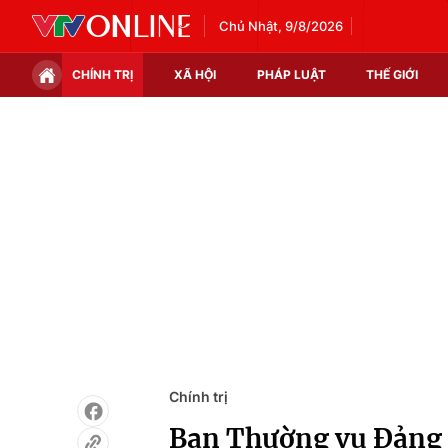
Chủ Nhật, 9/8/2026
CHÍNH TRỊ
XÃ HỘI
PHÁP LUẬT
THẾ GIỚI
Chính trị
Xã hội
Thế giới
Kinh tế
Tin tức
Tài chính
Thế giới đó đây
Thị trường
Câu chuyện quốc tế
Góc doanh nghiệp
Dữ liệu và đời sống
Chính trị
Ban Thường vụ Đảng ủ