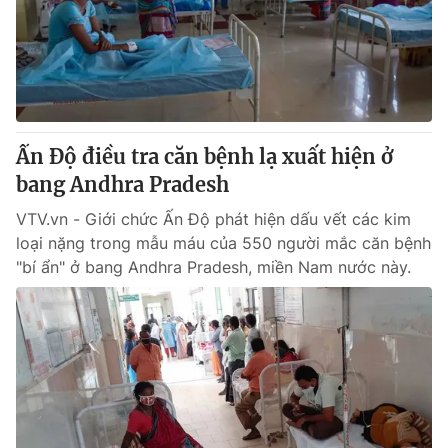
Tin tức
Kinh tế
Thế giới đó đây
Tài chính
Dữ liệu và đời sống
Câu chuyện quốc tế
Thị trường
Ấn Độ điều tra căn bệnh lạ xuất hiện ở
Truyền hình
Góc doanh nghiệp
bang Andhra Pradesh
Phim VTV
Giải trí
VTV.vn - Giới chức Ấn Độ phát hiện dấu vết các kim
Hậu trường
loại nặng trong mẫu máu của 550 người mắc căn bệnh
Điện ảnh
"bí ẩn" ở bang Andhra Pradesh, miền Nam nước này.
Đời sống
Nhân vật
Âm nhạc
Du lịch
Khán giả
Giáo dục
Sao
Làm đẹp
Giải sao mai
Tuyển sinh
Công nghệ
Chất lượng cuộc sống
Học trực tuyến
Hitech Công nghệ tương lai