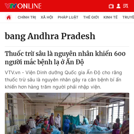
CHÍNH TRỊ
XÃ HỘI
PHÁP LUẬT
THẾ GIỚI
KINH TẾ
TRUYỀ
bang Andhra Pradesh
Chuyên mục
Thuốc trừ sâu là nguyên nhân khiến 600
Chính trị
người mắc bệnh lạ ở Ấn Độ
VTV.vn - Viện Dinh dưỡng Quốc gia Ấn Độ cho rằng
Xã hội
thuốc trừ sâu là nguyên nhân gây ra căn bệnh bí ẩn
khiến hơn hàng trăm người phải nhập viện.
Pháp luật
Y tế
Thế giới