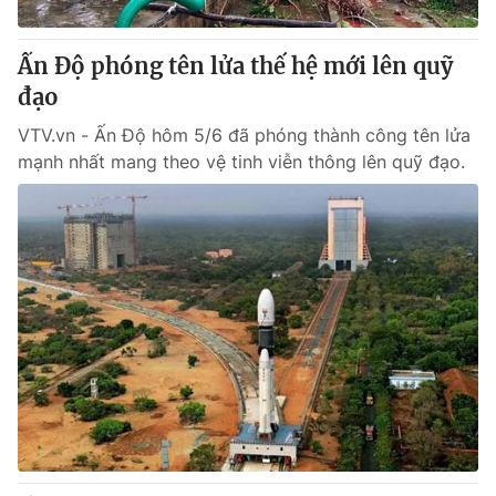
Cơ quan báo chí:
Thời báo VTV
Giấy phép hoạt động báo in và báo điện tử số 483/GP-BTTTT
Ấn Độ phóng tên lửa thế hệ mới lên quỹ
cấp ngày 29/12/2023
đạo
Tổng Biên tập:
Vũ Thanh Thủy
VTV.vn - Ấn Độ hôm 5/6 đã phóng thành công tên lửa
Phó Tổng Biên tập:
Nguyễn Thị Mỹ Hạnh, Phạm Quốc Thắng,
mạnh nhất mang theo vệ tinh viễn thông lên quỹ đạo.
Nguyễn Trọng Ninh
Tổng đài VTV:
024.38 355 931 - 024.38 355 932
Ðiện thoại Thời báo VTV:
024.66 897 897
Email:
toasoan@vtv.vn
Liên hệ quảng cáo:
024-7300.7108