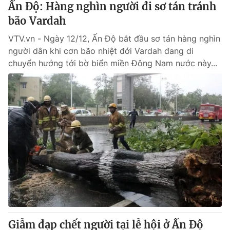
Ấn Độ: Hàng nghìn người đi sơ tán tránh
bão Vardah
VTV.vn - Ngày 12/12, Ấn Độ bắt đầu sơ tán hàng nghìn
® Cấm sao chép dưới mọi hình thức nếu không có sự chấp
người dân khi cơn bão nhiệt đới Vardah đang di
thuận bằng văn bản. Ghi rõ nguồn VTV.vn khi phát hành lại
chuyển hướng tới bờ biển miền Đông Nam nước này...
thông tin từ website này.
Giẫm đạp chết người tại lễ hội ở Ấn Độ