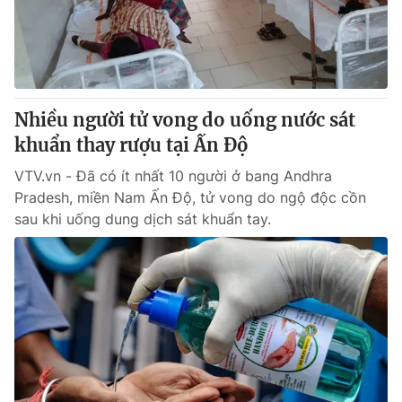
Giao lưu trực tuyến
Sản phẩm
Lịch phát sóng
Thị trường
Tư vấn
Nhiều người tử vong do uống nước sát
Chuyên mục khác
khuẩn thay rượu tại Ấn Độ
Emagazine
Podcast
VTV.vn - Đã có ít nhất 10 người ở bang Andhra
Pradesh, miền Nam Ấn Độ, tử vong do ngộ độc cồn
Photo
Infographic
sau khi uống dung dịch sát khuẩn tay.
Video
Shorts video
VTV Money
VTV Thể thao
VTV Sức khoẻ
Bất động sản