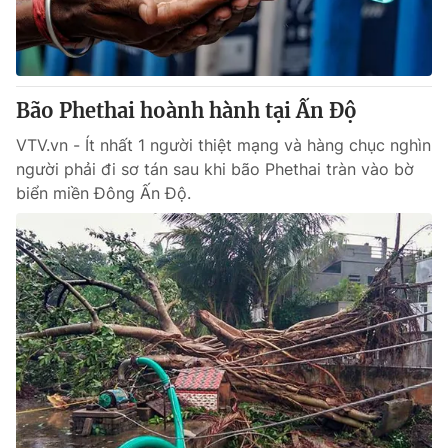
Thị trường 24h
Tấm lòng Việt
VTV4
Vươn mình bằng AI
Bão Phethai hoành hành tại Ấn Độ
VTV9
VTV8
VTV.vn - Ít nhất 1 người thiệt mạng và hàng chục nghìn
người phải đi sơ tán sau khi bão Phethai tràn vào bờ
Liên hệ tòa soạn
English
biển miền Đông Ấn Độ.
THỜI BÁO VTV
Theo dõi báo trên
Cơ quan chủ quản:
Đài Truyền hình Việt Nam