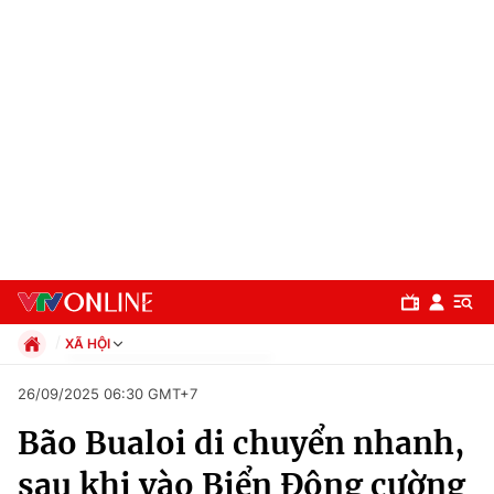
XÃ HỘI
Chính trị
26/09/2025 06:30 GMT+7
Xã hội
Bão Bualoi di chuyển nhanh,
Pháp luật
Chuyên mục
Kinh tế
sau khi vào Biển Đông cường
Thể thao