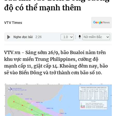
Chính trị
độ có thể mạnh thêm
Truyền hình
Văn hóa - Giải trí
Xã hội
Y tế
VTV Times
Đời sống
Pháp luật
Công nghệ
Nghe đọc bài
2:26
Giáo dục
Y tế
VTV.vn - Sáng sớm 26/9, bão Bualoi nằm trên
khu vực miền Trung Philippines, cường độ
Thế giới
mạnh cấp 11, giật cấp 14. Khoảng đêm nay, bão
Tin tức
sẽ vào Biển Đông và trở thành cơn bão số 10.
Kinh tế
Thế giới đó đây
Tài chính
Dữ liệu và đời sống
Câu chuyện quốc tế
Thị trường
Truyền hình
Góc doanh nghiệp