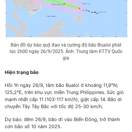
Phim VTV
Giải trí
Hậu trường
Điện ảnh
Đời sống
Nhân vật
Âm nhạc
Du lịch
Khán giả
Giáo dục
Sao
Bản đồ dự báo quỹ đạo và cường độ bão Bualoi phát
Làm đẹp
Giải sao mai
lúc 2h00 ngày 26/9/2025. Ảnh: Trung tâm KTTV Quốc
Tuyển sinh
Công nghệ
gia
Chất lượng cuộc sống
Học trực tuyến
Hitech Công nghệ tương lai
Hiện trạng bão
Giao lưu trực tuyến
Sản phẩm
Hồi 1h ngày 26/9, tâm bão Bualoi ở khoảng 11,9°N;
Lịch phát sóng
125,2°E, trên khu vực miền Trung Philippines. Sức gió
Thị trường
mạnh nhất cấp 11 (103-117 km/h), giật cấp 14. Bão di
Tư vấn
chuyển Tây Tây Bắc với tốc độ 25-30 km/h.
Chuyên mục khác
Dự báo: đêm 26/9, bão đi vào Biển Đông, trở thành
Emagazine
Podcast
cơn bão số 10 năm 2025.