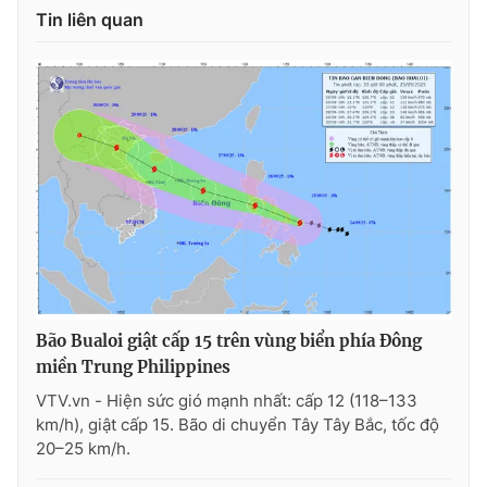
Ðiện thoại Thời báo VTV:
024.66 897 897
Tin liên quan
Email:
toasoan@vtv.vn
Liên hệ quảng cáo:
024-7300.7108
Bão Bualoi giật cấp 15 trên vùng biển phía Đông
miền Trung Philippines
® Cấm sao chép dưới mọi hình thức nếu không có sự chấp
VTV.vn - Hiện sức gió mạnh nhất: cấp 12 (118–133
thuận bằng văn bản. Ghi rõ nguồn VTV.vn khi phát hành lại
thông tin từ website này.
km/h), giật cấp 15. Bão di chuyển Tây Tây Bắc, tốc độ
20–25 km/h.