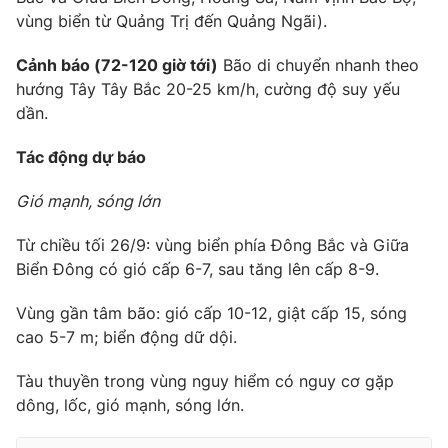
vùng biển từ Quảng Trị đến Quảng Ngãi).
Cảnh báo (72-120 giờ tới)
Bão di chuyển nhanh theo
hướng Tây Tây Bắc 20-25 km/h, cường độ suy yếu
THỜI BÁO VTV
dần.
Tác động dự báo
Theo dõi báo trên
Gió mạnh, sóng lớn
Từ chiều tối 26/9: vùng biển phía Đông Bắc và Giữa
Cơ quan chủ quản:
Đài Truyền hình Việt Nam
Biển Đông có gió cấp 6-7, sau tăng lên cấp 8-9.
Cơ quan báo chí:
Thời báo VTV
Giấy phép hoạt động báo in và báo điện tử số 483/GP-BTTTT
Vùng gần tâm bão: gió cấp 10-12, giật cấp 15, sóng
cấp ngày 29/12/2023
cao 5-7 m; biển động dữ dội.
Tổng Biên tập:
Vũ Thanh Thủy
Tàu thuyền trong vùng nguy hiểm có nguy cơ gặp
Phó Tổng Biên tập:
Nguyễn Thị Mỹ Hạnh, Phạm Quốc Thắng,
dông, lốc, gió mạnh, sóng lớn.
Nguyễn Trọng Ninh
Tổng đài VTV:
024.38 355 931 - 024.38 355 932