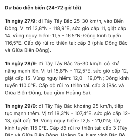
Dự báo diễn biến (24–72 giờ tới)
Photo
Infographic
1h ngày 27/9
: đi Tây Tây Bắc 25-30 km/h, vào Biển
Video
Shorts video
Đông. Vị trí 13,8°N - 118,9°E, sức gió cấp 11, giật cấp
14. Vùng nguy hiểm: 11,5 - 16,5°N; Đông kinh tuyến
116,5°E. Cấp độ rủi ro thiên tai: cấp 3 (phía Đông Bắc
VTV Money
VTV Thể thao
và Giữa Biển Đông).
VTV Sức khoẻ
Bất động sản
1h ngày 28/9
: đi Tây Tây Bắc 25-30 km/h, có khả
năng mạnh lên. Vị trí 15,8°N - 112,5°E, sức gió cấp 12,
giật cấp 15. Vùng nguy hiểm: 12,0 - 19,0°N; Đông kinh
Thị trường 24h
Tấm lòng Việt
tuyến 110,0°E. Cấp độ rủi ro thiên tai: cấp 3 (Bắc và
Giữa Biển Đông, bao gồm Hoàng Sa).
VTV4
Vươn mình bằng AI
1h ngày 29/9
: đi Tây Tây Bắc khoảng 25 km/h, tiếp
tục mạnh thêm. Vị trí 18,3°N - 107,4°E, sức gió cấp 12-
VTV9
VTV8
13, giật cấp 16. Vùng nguy hiểm: 12,5 - 21,0°N; Tây
kinh tuyến 115,0°E. Cấp độ rủi ro thiên tai: cấp 3 (Tây
Liên hệ tòa soạn
English
Bắc và Giữa Biển Đông, Hoàng Sa, Nam vịnh Bắc Bộ,