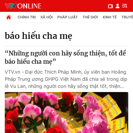
CHÍNH TRỊ
XÃ HỘI
PHÁP LUẬT
THẾ GIỚI
KINH TẾ
TRUYỀ
báo hiếu cha mẹ
Chuyên mục
“Những người con hãy sống thiện, tốt để
Chính trị
báo hiếu cha mẹ”
VTV.vn - Đại đức Thích Pháp Minh, ủy viên ban Hoằng
Xã hội
Pháp Trung ương GHPG Việt Nam đã chia sẻ trong dịp
lễ Vu Lan, những người con hãy sống thật tốt, thiện...
Pháp luật
Y tế
Thế giới