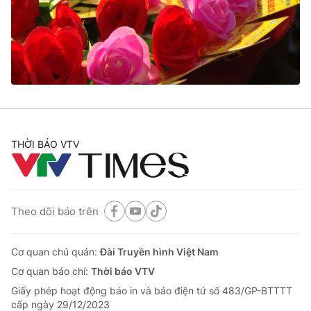
Tin tức
Kinh tế
Thế giới đó đây
Tài chính
Dữ liệu và đời sống
Câu chuyện quốc tế
Thị trường
Truyền hình
Góc doanh nghiệp
Phim VTV
THỜI BÁO VTV
Giải trí
Hậu trường
Điện ảnh
Đời sống
Nhân vật
Âm nhạc
Theo dõi báo trên
Du lịch
Khán giả
Giáo dục
Sao
Làm đẹp
Giải sao mai
Cơ quan chủ quản:
Đài Truyền hình Việt Nam
Tuyển sinh
Công nghệ
Cơ quan báo chí:
Thời báo VTV
Chất lượng cuộc sống
Học trực tuyến
Giấy phép hoạt động báo in và báo điện tử số 483/GP-BTTTT
Hitech Công nghệ tương lai
cấp ngày 29/12/2023