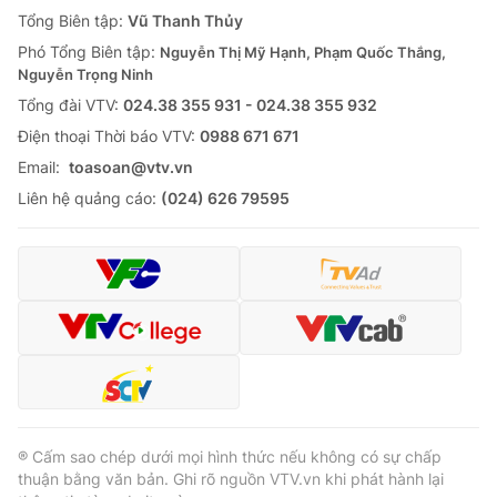
Giao lưu trực tuyến
Tổng Biên tập:
Vũ Thanh Thủy
Sản phẩm
Phó Tổng Biên tập:
Nguyễn Thị Mỹ Hạnh, Phạm Quốc Thắng,
Lịch phát sóng
Thị trường
Nguyễn Trọng Ninh
Tổng đài VTV:
024.38 355 931 - 024.38 355 932
Tư vấn
Ðiện thoại Thời báo VTV:
0988 671 671
Chuyên mục khác
Email:
toasoan@vtv.vn
Emagazine
Podcast
Liên hệ quảng cáo:
(024) 626 79595
Photo
Infographic
Video
Shorts video
VTV Money
VTV Thể thao
VTV Sức khoẻ
Bất động sản
® Cấm sao chép dưới mọi hình thức nếu không có sự chấp
thuận bằng văn bản. Ghi rõ nguồn VTV.vn khi phát hành lại