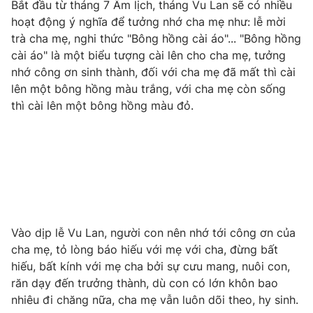
Bắt đầu từ tháng 7 Âm lịch, tháng Vu Lan sẽ có nhiều
hoạt động ý nghĩa để tưởng nhớ cha mẹ như: lễ mời
trà cha mẹ, nghi thức "Bông hồng cài áo"... "Bông hồng
cài áo" là một biểu tượng cài lên cho cha mẹ, tưởng
THỜI BÁO VTV
nhớ công ơn sinh thành, đối với cha mẹ đã mất thì cài
lên một bông hồng màu trắng, với cha mẹ còn sống
thì cài lên một bông hồng màu đỏ.
Theo dõi báo trên
Cơ quan chủ quản:
Đài Truyền hình Việt Nam
Cơ quan báo chí:
Thời báo VTV
Giấy phép hoạt động báo in và báo điện tử số 483/GP-BTTTT
cấp ngày 29/12/2023
Vào dịp lễ Vu Lan, người con nên nhớ tới công ơn của
Tổng Biên tập:
Vũ Thanh Thủy
cha mẹ, tỏ lòng báo hiếu với mẹ với cha, đừng bất
hiếu, bất kính với mẹ cha bởi sự cưu mang, nuôi con,
Phó Tổng Biên tập:
Nguyễn Thị Mỹ Hạnh, Phạm Quốc Thắng,
Nguyễn Trọng Ninh
răn dạy đến trưởng thành, dù con có lớn khôn bao
nhiêu đi chăng nữa, cha mẹ vẫn luôn dõi theo, hy sinh.
Tổng đài VTV:
024.38 355 931 - 024.38 355 932