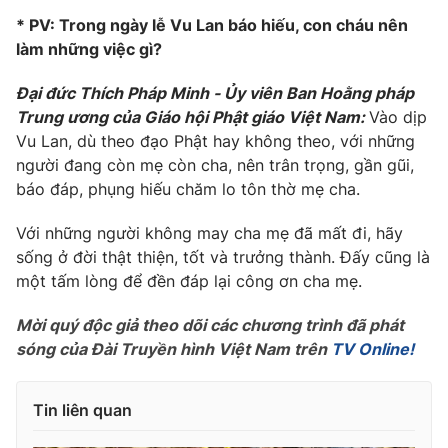
Ðiện thoại Thời báo VTV:
024.66 897 897
* PV: Trong ngày lễ Vu Lan báo hiếu, con cháu nên
Email:
toasoan@vtv.vn
làm những việc gì?
Liên hệ quảng cáo:
024-7300.7108
Đại đức Thích Pháp Minh - Ủy viên Ban Hoằng pháp
Trung ương của Giáo hội Phật giáo Việt Nam:
Vào dịp
Vu Lan, dù theo đạo Phật hay không theo, với những
người đang còn mẹ còn cha, nên trân trọng, gần gũi,
báo đáp, phụng hiếu chăm lo tôn thờ mẹ cha.
Với những người không may cha mẹ đã mất đi, hãy
sống ở đời thật thiện, tốt và trưởng thành. Đấy cũng là
một tấm lòng để đền đáp lại công ơn cha mẹ.
Mời quý độc giả theo dõi các chương trình đã phát
sóng của Đài Truyền hình Việt Nam trên
TV Online!
® Cấm sao chép dưới mọi hình thức nếu không có sự chấp
thuận bằng văn bản. Ghi rõ nguồn VTV.vn khi phát hành lại
thông tin từ website này.
Tin liên quan