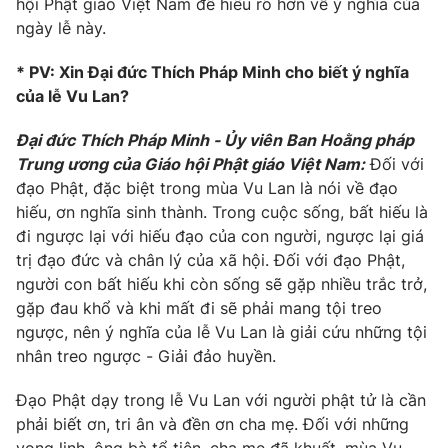
hội Phật giáo Việt Nam để hiểu rõ hơn về ý nghĩa của
Phim VTV
Giải trí
ngày lễ này.
Hậu trường
Điện ảnh
* PV: Xin Đại đức Thích Pháp Minh c
ho biết ý nghĩa
Đời sống
Nhân vật
của lễ Vu Lan
?
Âm nhạc
Du lịch
Khán giả
Giáo dục
Đại đức Thích Pháp Minh - Ủy viên Ban Hoằng pháp
Sao
Làm đẹp
Trung ương của Giáo hội Phật giáo Việt Nam:
Đối với
Giải sao mai
Tuyển sinh
đạo Phật, đặc biệt trong mùa Vu Lan là nói về đạo
Công nghệ
Chất lượng cuộc sống
hiếu, ơn nghĩa sinh thành. Trong cuộc sống, bất hiếu là
Học trực tuyến
đi ngược lại với hiếu đạo của con người, ngược lại giá
Hitech Công nghệ tương lai
Giao lưu trực tuyến
trị đạo đức và chân lý của xã hội. Đối với đạo Phật,
Sản phẩm
người con bất hiếu khi còn sống sẽ gặp nhiều trắc trở,
gặp đau khổ và khi mất đi sẽ phải mang tội treo
Lịch phát sóng
Thị trường
ngược, nên ý nghĩa của lễ Vu Lan là giải cứu những tội
nhân treo ngược - Giải đảo huyền.
Tư vấn
Chuyên mục khác
Đạo Phật dạy trong lễ Vu Lan với người phật tử là cần
Emagazine
Podcast
phải biết ơn, tri ân và đền ơn cha mẹ. Đối với những