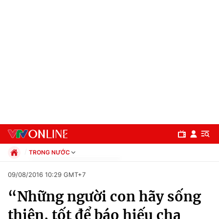
TRONG NƯỚC
Chính trị
09/08/2016 10:29 GMT+7
Xã hội
“Những người con hãy sống
Pháp luật
Chuyên mục
Kinh tế
thiện, tốt để báo hiếu cha
Thể thao