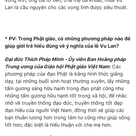
vong linh, ông bà tổ tiên, cha mẹ đã khuất, mùa Vu
Lan là cầu nguyện cho các vong linh được siêu thoát.
Photo
Infographic
Video
Shorts video
* PV: Trong Phật giáo, có những phương pháp
nào để
VTV Money
VTV Thể thao
giúp giới trẻ hiểu đúng về ý nghĩa của lễ Vu Lan?
Đại đức Thích Pháp Minh - Ủy viên Ban Hoằng pháp
VTV Sức khoẻ
Bất động sản
Trung ương của Giáo hội Phật giáo Việt Nam:
Các
phương pháp của đạo Phật là bằng hình thức giảng
Thị trường 24h
Tấm lòng Việt
dạy, tại những buổi sinh hoạt thường xuyên, lấy những
tấm gương sáng hữu hạnh trong đạo phật cũng như
những tấm gương hữu hạnh tốt trong xã hội, để nhắc
VTV4
Vươn mình bằng AI
nhở về truyền thống đạo đức, truyền thống tốt đẹp
đạo hiếu của người Việt Nam, đồng thời sẽ giúp các
VTV9
VTV8
bạn thuần lương hơn trong tâm tư cũng như giúp sống
tốt hơn, đặc biệt là hiếu thuận với cha mẹ hơn.
Liên hệ tòa soạn
English