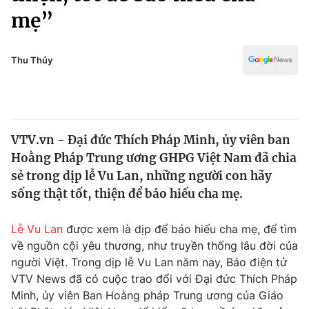
Chính trị
mẹ”
Truyền hình
Văn hóa - Giải trí
Xã hội
Y tế
Thu Thủy
Đời sống
Pháp luật
Công nghệ
Giáo dục
Y tế
VTV.vn - Đại đức Thích Pháp Minh, ủy viên ban
Hoằng Pháp Trung ương GHPG Việt Nam đã chia
Thế giới
sẻ trong dịp lễ Vu Lan, những người con hãy
Tin tức
sống thật tốt, thiện để báo hiếu cha mẹ.
Kinh tế
Thế giới đó đây
Lễ Vu Lan
được xem là dịp để báo hiếu cha mẹ, để tìm
Tài chính
Dữ liệu và đời sống
về nguồn cội yêu thương, như truyền thống lâu đời của
Câu chuyện quốc tế
Thị trường
người Việt. Trong dịp lễ Vu Lan năm nay, Báo điện tử
VTV News đã có cuộc trao đổi với Đại đức Thích Pháp
Truyền hình
Góc doanh nghiệp
Minh, ủy viên Ban Hoằng pháp Trung ương của Giáo