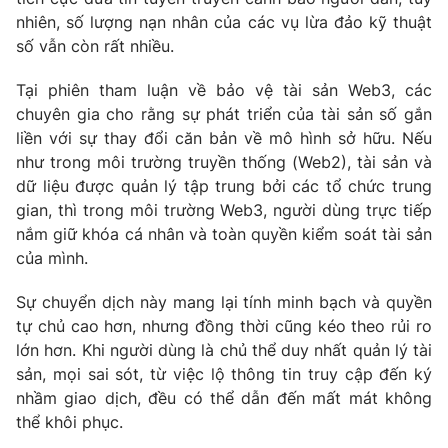
nhiên, số lượng nạn nhân của các vụ lừa đảo kỹ thuật
số vẫn còn rất nhiều.
Tại phiên tham luận về bảo vệ tài sản Web3, các
THỜI BÁO VTV
chuyên gia cho rằng sự phát triển của tài sản số gắn
liền với sự thay đổi căn bản về mô hình sở hữu. Nếu
Theo dõi báo trên
như trong môi trường truyền thống (Web2), tài sản và
dữ liệu được quản lý tập trung bởi các tổ chức trung
gian, thì trong môi trường Web3, người dùng trực tiếp
Cơ quan chủ quản:
Đài Truyền hình Việt Nam
nắm giữ khóa cá nhân và toàn quyền kiểm soát tài sản
Cơ quan báo chí:
Thời báo VTV
của mình.
Giấy phép hoạt động báo in và báo điện tử số 483/GP-BTTTT
cấp ngày 29/12/2023
Sự chuyển dịch này mang lại tính minh bạch và quyền
Tổng Biên tập:
Vũ Thanh Thủy
tự chủ cao hơn, nhưng đồng thời cũng kéo theo rủi ro
Phó Tổng Biên tập:
Nguyễn Thị Mỹ Hạnh, Phạm Quốc Thắng,
lớn hơn. Khi người dùng là chủ thể duy nhất quản lý tài
Nguyễn Trọng Ninh
sản, mọi sai sót, từ việc lộ thông tin truy cập đến ký
Tổng đài VTV:
024.38 355 931 - 024.38 355 932
nhầm giao dịch, đều có thể dẫn đến mất mát không
thể khôi phục.
Ðiện thoại Thời báo VTV:
024.66 897 897