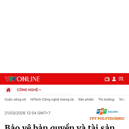
CÔNG NGHỆ
Chính trị
Cuộc sống số
HiTech Công nghệ tương lai
Sản phẩm
Thị trường
Tư vấn
Xã hội
Pháp luật
21/03/2026 12:54 GMT+7
Chuyên mục
Kinh tế
Bảo vệ bản quyền và tài sản
Thể thao