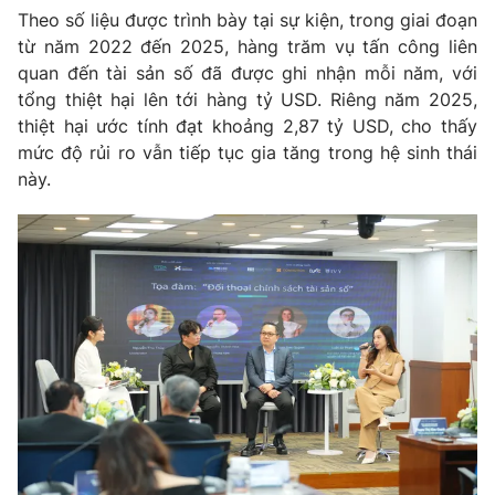
Email:
toasoan@vtv.vn
Theo số liệu được trình bày tại sự kiện, trong giai đoạn
Liên hệ quảng cáo:
024-7300.7108
từ năm 2022 đến 2025, hàng trăm vụ tấn công liên
quan đến tài sản số đã được ghi nhận mỗi năm, với
tổng thiệt hại lên tới hàng tỷ USD. Riêng năm 2025,
thiệt hại ước tính đạt khoảng 2,87 tỷ USD, cho thấy
mức độ rủi ro vẫn tiếp tục gia tăng trong hệ sinh thái
này.
® Cấm sao chép dưới mọi hình thức nếu không có sự chấp
thuận bằng văn bản. Ghi rõ nguồn VTV.vn khi phát hành lại
thông tin từ website này.