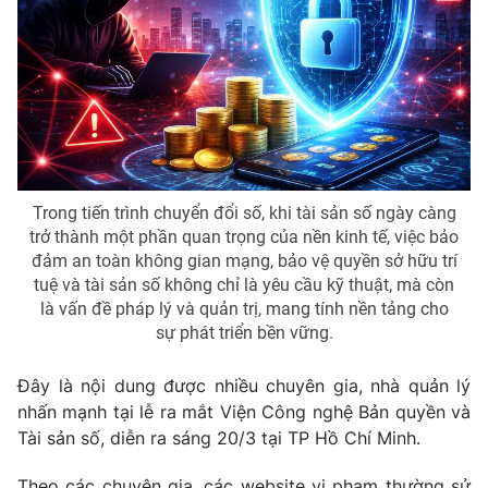
Phim VTV
Giải trí
Hậu trường
Điện ảnh
Đời sống
Nhân vật
Âm nhạc
Du lịch
Khán giả
Giáo dục
Sao
Làm đẹp
Giải sao mai
Tuyển sinh
Công nghệ
Trong tiến trình chuyển đổi số, khi tài sản số ngày càng
Chất lượng cuộc sống
trở thành một phần quan trọng của nền kinh tế, việc bảo
Học trực tuyến
Hitech Công nghệ tương lai
đảm an toàn không gian mạng, bảo vệ quyền sở hữu trí
Giao lưu trực tuyến
tuệ và tài sản số không chỉ là yêu cầu kỹ thuật, mà còn
Sản phẩm
là vấn đề pháp lý và quản trị, mang tính nền tảng cho
sự phát triển bền vững.
Lịch phát sóng
Thị trường
Đây là nội dung được nhiều chuyên gia, nhà quản lý
Tư vấn
nhấn mạnh tại lễ ra mắt Viện Công nghệ Bản quyền và
Chuyên mục khác
Tài sản số, diễn ra sáng 20/3 tại TP Hồ Chí Minh.
Emagazine
Podcast
Theo các chuyên gia, các website vi phạm thường sử