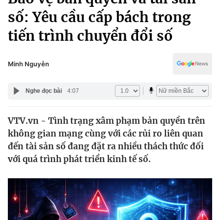
Chính trị
Truyền hình
số: Yêu cầu cấp bách trong
Văn hóa - Giải trí
Xã hội
tiến trình chuyển đổi số
Y tế
Đời sống
Pháp luật
Công nghệ
Minh Nguyễn
Giáo dục
Y tế
Nghe đọc bài
4:07
Thế giới
VTV.vn - Tình trạng xâm phạm bản quyền trên
không gian mạng cùng với các rủi ro liên quan
Tin tức
Kinh tế
đến tài sản số đang đặt ra nhiều thách thức đối
Thế giới đó đây
với quá trình phát triển kinh tế số.
Tài chính
Dữ liệu và đời sống
Câu chuyện quốc tế
Thị trường
Truyền hình
Góc doanh nghiệp