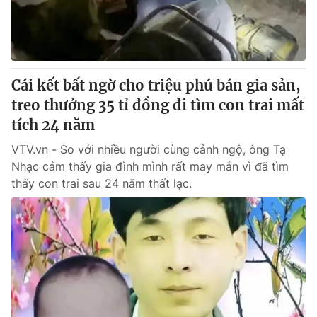
® Cấm sao chép dưới mọi hình thức nếu không có sự chấp
thuận bằng văn bản. Ghi rõ nguồn VTV.vn khi phát hành lại
thông tin từ website này.
Cái kết bất ngờ cho triệu phú bán gia sản,
treo thưởng 35 tỉ đồng đi tìm con trai mất
tích 24 năm
VTV.vn - So với nhiều người cùng cảnh ngộ, ông Tạ
Nhạc cảm thấy gia đình mình rất may mắn vì đã tìm
thấy con trai sau 24 năm thất lạc.