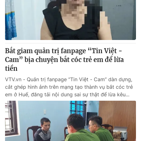
Giao lưu trực tuyến
Sản phẩm
Lịch phát sóng
Thị trường
Tư vấn
Chuyên mục khác
Bắt giam quản trị fanpage “Tin Việt -
Emagazine
Podcast
Cam” bịa chuyện bắt cóc trẻ em để lừa
tiền
Photo
Infographic
VTV.vn - Quản trị fanpage “Tin Việt - Cam” dàn dựng,
cắt ghép hình ảnh trên mạng tạo thành vụ bắt cóc trẻ
Video
Shorts video
em ở Huế, đăng tải nội dung sai sự thật để lừa kêu...
VTV Money
VTV Thể thao
VTV Sức khoẻ
Bất động sản