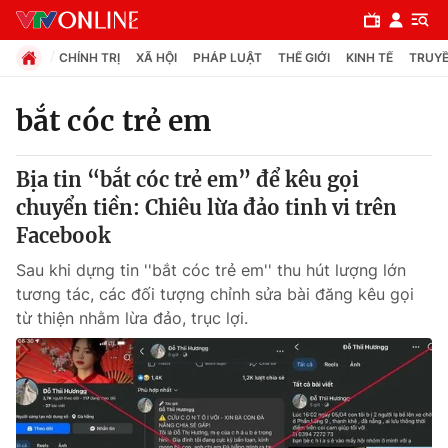
CHÍNH TRỊ
XÃ HỘI
PHÁP LUẬT
THẾ GIỚI
KINH TẾ
TRUYỀ
bắt cóc trẻ em
Chuyên mục
Bịa tin “bắt cóc trẻ em” để kêu gọi
Chính trị
chuyển tiền: Chiêu lừa đảo tinh vi trên
Facebook
Xã hội
Sau khi dựng tin ''bắt cóc trẻ em'' thu hút lượng lớn
tương tác, các đối tượng chỉnh sửa bài đăng kêu gọi
Pháp luật
từ thiện nhằm lừa đảo, trục lợi.
Y tế
Thế giới