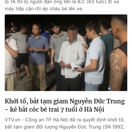
lộ 1A thì bị người đàn ông tên là B.C (63 tuổi) đi xe
máy tiếp cận rồi ép cháu bé lên xe.
Khởi tố, bắt tạm giam Nguyễn Đức Trung
- kẻ bắt cóc bé trai 7 tuổi ở Hà Nội
VTV.vn - Công an TP Hà Nội đã ra quyết định khởi tố,
bắt tạm giam đối tượng Nguyễn Đức Trung (SN 1992;