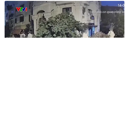
Tin mới
Video
Live
Emagazine
Trang chủ
Bộ Công an và Thành ủy Hà Nội khen
thưởng chiến công giải cứu bé trai bị bắt
cóc
VTV.vn - Bí thư Thành ủy Hà Nội Đinh Tiến Dũng đã
gửi Thư khen, Thứ trưởng Bộ Công an Nguyễn Duy
Ngọc ký Quyết định tặng Bằng khen sau chiến công...