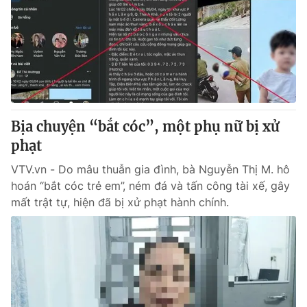
Tin tức
Kinh tế
Thế giới đó đây
Tài chính
Dữ liệu và đời sống
Câu chuyện quốc tế
Thị trường
Truyền hình
Góc doanh nghiệp
Bịa chuyện “bắt cóc”, một phụ nữ bị xử
Phim VTV
phạt
Giải trí
Hậu trường
VTV.vn - Do mâu thuẫn gia đình, bà Nguyễn Thị M. hô
Điện ảnh
hoán “bắt cóc trẻ em”, ném đá và tấn công tài xế, gây
Đời sống
Nhân vật
mất trật tự, hiện đã bị xử phạt hành chính.
Âm nhạc
Du lịch
Khán giả
Giáo dục
Sao
Làm đẹp
Giải sao mai
Tuyển sinh
Công nghệ
Chất lượng cuộc sống
Học trực tuyến
Hitech Công nghệ tương lai