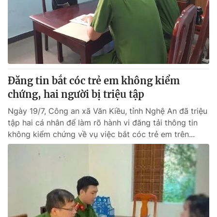
Thị trường 24h
Tấm lòng Việt
VTV4
Vươn mình bằng AI
VTV9
VTV8
Đăng tin bắt cóc trẻ em không kiểm
Liên hệ tòa soạn
English
chứng, hai người bị triệu tập
Ngày 19/7, Công an xã Văn Kiều, tỉnh Nghệ An đã triệu
tập hai cá nhân để làm rõ hành vi đăng tải thông tin
không kiểm chứng về vụ việc bắt cóc trẻ em trên...
THỜI BÁO VTV
Theo dõi báo trên
Cơ quan chủ quản:
Đài Truyền hình Việt Nam
Cơ quan báo chí:
Thời báo VTV