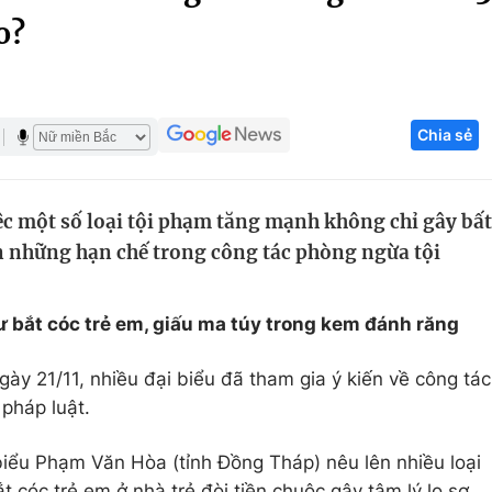
o?
Góc ảnh
Giáo dục
Công nghệ
Chia sẻ
Tuyển sinh
Hitech Công ng
Học trực tuyến
Sản phẩm
c một số loại tội phạm tăng mạnh không chỉ gây bất
g
Thị trường
n những hạn chế trong công tác phòng ngừa tội
Tư vấn
 bắt cóc trẻ em, giấu ma túy trong kem đánh răng
gày 21/11, nhiều đại biểu đã tham gia ý kiến về công tác
pháp luật.
 biểu Phạm Văn Hòa (tỉnh Đồng Tháp) nêu lên nhiều loại
t cóc trẻ em ở nhà trẻ đòi tiền chuộc gây tâm lý lo sợ