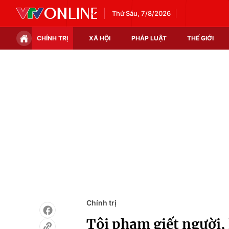
Thứ Sáu, 7/8/2026
CHÍNH TRỊ
XÃ HỘI
PHÁP LUẬT
THẾ GIỚI
Chính trị
Xã hội
Thế giới
Kinh tế
Tin tức
Tài chính
Thế giới đó đây
Thị trường
Câu chuyện quốc tế
Góc doanh nghiệp
Dữ liệu và đời sống
Chính trị
Tội phạm giết người, 