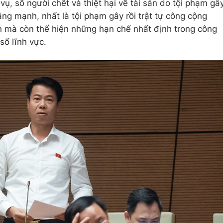
ụ, số người chết và thiệt hại về tài sản do tội phạm gâ
tăng mạnh, nhất là tội phạm gây rồi trật tự công cộng
n mà còn thể hiện những hạn chế nhất định trong công
số lĩnh vực.