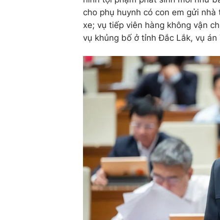
cho phụ huynh có con em gửi nhà t
xe; vụ tiếp viên hàng không vận c
vụ khủng bố ở tỉnh Đắc Lắk, vụ á