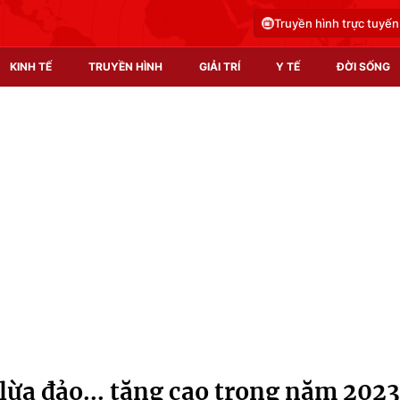
Truyền hình trực tuyến
KINH TẾ
TRUYỀN HÌNH
GIẢI TRÍ
Y TẾ
ĐỜI SỐNG
Pháp luật
Y tế
Truyền hình
Multimedia
Phim VTV
Video
Hậu trường
Shorts video
Nhân vật
Podcast
Khán giả
EMagazine
Giải sao mai
Photo
lừa đảo... tăng cao trong năm 2023
Infographic