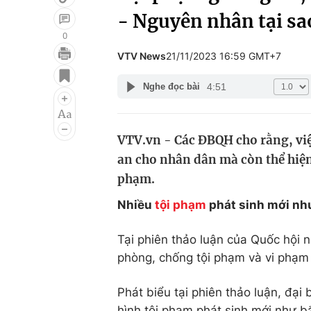
- Nguyên nhân tại sa
0
VTV News
21/11/2023 16:59 GMT+7
Giải trí
Đời sống
4:51
Nghe đọc bài
Điện ảnh
Du lịch
Âm nhạc
Làm đẹp
VTV.vn - Các ĐBQH cho rằng, việ
Sao
Chất lượng cuộc sốn
an cho nhân dân mà còn thể hiệ
phạm.
Nhiều
tội phạm
phát sinh mới như
Tại phiên thảo luận của Quốc hội n
phòng, chống tội phạm và vi phạm 
Phát biểu tại phiên thảo luận, đại
hình tội phạm phát sinh mới như bắ