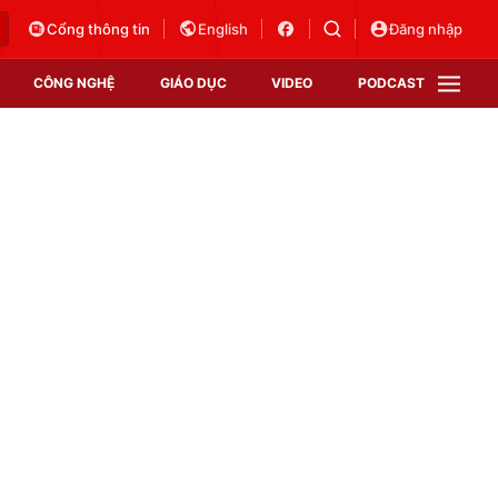
Cổng thông tin
English
Đăng nhập
CÔNG NGHỆ
GIÁO DỤC
VIDEO
PODCAST
VTV Money
VTV Thể thao
VTV Sức khoẻ
Bất động sản
Thị trường 24h
Tấm lòng Việt
Vươn mình bằng AI
VTV4
VTV8
VTV9
Lịch phát sóng
Giao lưu trực tuyến
Sự kiện