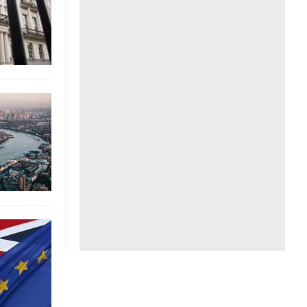
Liên hệ toà soạn
hệ tương lai