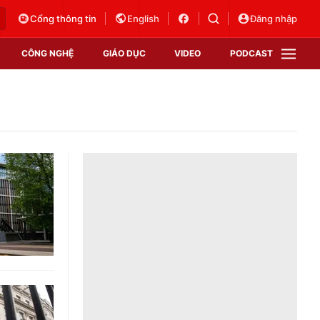
Cổng thông tin
English
Đăng nhập
CÔNG NGHỆ
GIÁO DỤC
VIDEO
PODCAST
VTV Money
VTV Thể thao
VTV Sức khoẻ
Bất động sản
Thị trường 24h
Tấm lòng Việt
Vươn mình bằng AI
VTV4
VTV8
VTV9
Lịch phát sóng
Giao lưu trực tuyến
Sự kiện