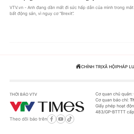
VTV.vn - Anh đang dần mất đi sức hấp dẫn của mình trong mắt c
bất động sản, vì nguy cơ “Brexit”.
CHÍNH TRỊ
XÃ HỘI
PHÁP L
Cơ quan chủ quản:
THỜI BÁO VTV
Cơ quan báo chí:
T
Giấy phép hoạt độn
483/GP-BTTTT cấp
Theo dõi báo trên