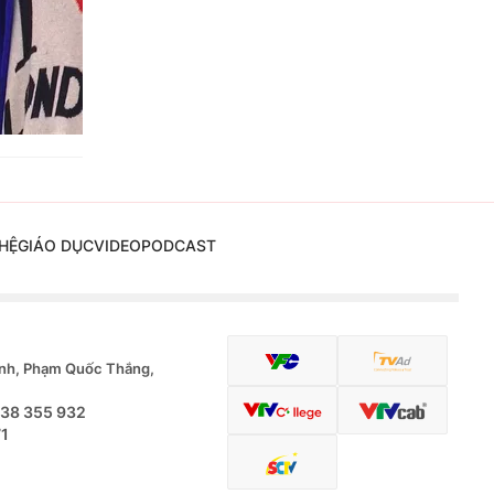
HỆ
GIÁO DỤC
VIDEO
PODCAST
nh, Phạm Quốc Thắng,
.38 355 932
71