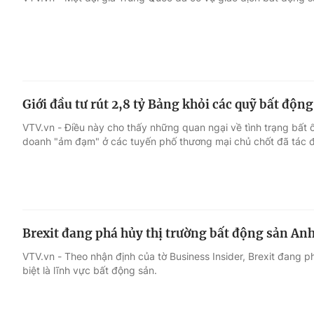
Giải trí
Đời sống
Điện ảnh
Du lịch
Giới đầu tư rút 2,8 tỷ Bảng khỏi các quỹ bất độn
Âm nhạc
Làm đẹp
VTV.vn - Điều này cho thấy những quan ngại về tình trạng bất ổn
doanh "ảm đạm" ở các tuyến phố thương mại chủ chốt đã tác độ
Sao
Chất lượng cuộc sốn
Brexit đang phá hủy thị trường bất động sản An
VTV.vn - Theo nhận định của tờ Business Insider, Brexit đang p
biệt là lĩnh vực bất động sản.