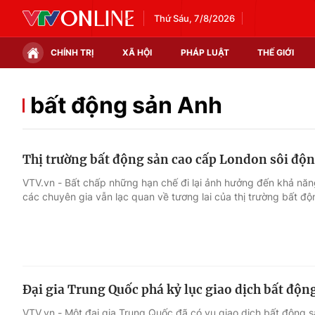
Thứ Sáu, 7/8/2026
CHÍNH TRỊ
XÃ HỘI
PHÁP LUẬT
THẾ GIỚI
Chính trị
Xã hội
bất động sản Anh
Thế giới
Kinh tế
Thị trường bất động sản cao cấp London sôi độn
Tin tức
Tài chính
VTV.vn - Bất chấp những hạn chế đi lại ảnh hưởng đến khả năn
các chuyên gia vẫn lạc quan về tương lai của thị trường bất đ
Thế giới đó đây
Thị trường
Câu chuyện quốc tế
Góc doanh nghiệp
Dữ liệu và đời sống
Đại gia Trung Quốc phá kỷ lục giao dịch bất động
VTV.vn - Một đại gia Trung Quốc đã có vụ giao dịch bất động sả