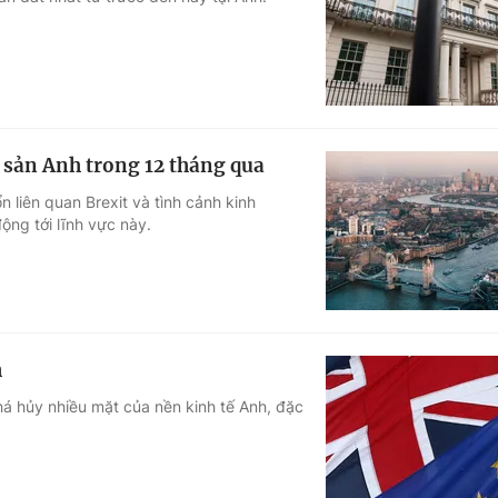
Góc ảnh
Giáo dục
Công nghệ
Tuyển sinh
Hitech Công ng
g sản Anh trong 12 tháng qua
Học trực tuyến
Sản phẩm
 liên quan Brexit và tình cảnh kinh
ng tới lĩnh vực này.
g
Thị trường
Tư vấn
h
há hủy nhiều mặt của nền kinh tế Anh, đặc