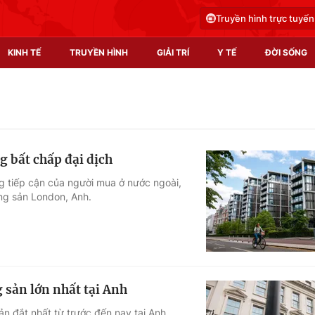
Truyền hình trực tuyến
KINH TẾ
TRUYỀN HÌNH
GIẢI TRÍ
Y TẾ
ĐỜI SỐNG
Pháp luật
Y tế
Truyền hình
Multimedia
g bất chấp đại dịch
Phim VTV
Video
g tiếp cận của người mua ở nước ngoài,
ộng sản London, Anh.
Hậu trường
Shorts video
Nhân vật
Podcast
Khán giả
EMagazine
Giải sao mai
Photo
 sản lớn nhất tại Anh
Infographic
n đắt nhất từ trước đến nay tại Anh.