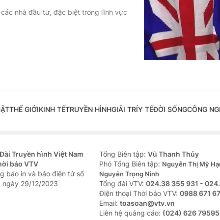
ác nhà đầu tư, đặc biệt trong lĩnh vực
UẬT
THẾ GIỚI
KINH TẾ
TRUYỀN HÌNH
GIẢI TRÍ
Y TẾ
ĐỜI SỐNG
CÔNG NG
Đài Truyền hình Việt Nam
Tổng Biên tập:
Vũ Thanh Thủy
hời báo VTV
Phó Tổng Biên tập:
Nguyễn Thị Mỹ Hạ
g báo in và báo điện tử số
Nguyễn Trọng Ninh
 ngày 29/12/2023
Tổng đài VTV:
024.38 355 931 - 024
Ðiện thoại Thời báo VTV:
0988 671 6
Email:
toasoan@vtv.vn
Liên hệ quảng cáo:
(024) 626 79595