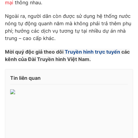
Phim VTV
mại
thông nhau.
Giải trí
Hậu trường
Ngoài ra, người dân còn được sử dụng hệ thống nước
Điện ảnh
nóng tự động quanh năm mà không phải trả thêm phụ
Đời sống
Nhân vật
phí; hưởng các dịch vụ tương tự tại nhiều dự án nhà
Âm nhạc
Du lịch
trung – cao cấp khác.
Khán giả
Giáo dục
Sao
Làm đẹp
Giải sao mai
Mời quý độc giả theo dõi
Truyền hình trực tuyến
các
Tuyển sinh
kênh của Đài Truyền hình Việt Nam.
Công nghệ
Chất lượng cuộc sống
Học trực tuyến
Hitech Công nghệ tương lai
Giao lưu trực tuyến
Tin liên quan
Sản phẩm
Lịch phát sóng
Thị trường
Tư vấn
Chuyên mục khác
Emagazine
Podcast