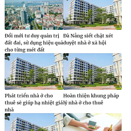
Ðiện thoại Thời báo VTV:
024.66 897 897
Email:
toasoan@vtv.vn
Liên hệ quảng cáo:
024-7300.7108
Đổi mới tư duy quản trị
Đà Nẵng siết chặt xét
đất đai, sử dụng hiệu quả
duyệt nhà ở xã hội
cho từng mét đất
Phát triển nhà ở cho
Hoàn thiện khung pháp
® Cấm sao chép dưới mọi hình thức nếu không có sự chấp
thuê sẽ giúp hạ nhiệt giá
lý nhà ở cho thuê
thuận bằng văn bản. Ghi rõ nguồn VTV.vn khi phát hành lại
nhà
thông tin từ website này.