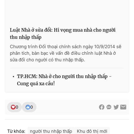
Photo
Infographic
Video
Shorts video
Luật Nhà ở sửa đổi: Hi vọng mua nhà cho người
thu nhập thấp
VTV Money
VTV Thể thao
Chương trình Đối thoại chính sách ngày 10/9/2014 sẽ
phân tích, bàn bạc về vấn đề điều chỉnh luật Nhà ở
sửa đổi cho người có thu nhập thấp.
VTV Sức khoẻ
Bất động sản
TP.HCM: Nhà ở cho người thu nhập thấp -
Thị trường 24h
Tấm lòng Việt
Cung quá xa cầu!
VTV4
Vươn mình bằng AI
0
0
VTV9
VTV8
Liên hệ tòa soạn
English
Từ khóa:
người thu nhập thấp
Khu đô thị mới