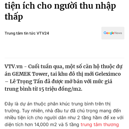
Chính trị
tiện ích cho người thu nhập
Truyền hình
thấp
Văn hóa - Giải trí
Xã hội
Y tế
Đời sống
Trung tâm tin tức VTV24
Pháp luật
Công nghệ
Giáo dục
Y tế
VTV.vn - Cuối tuần qua, một số căn hộ thuộc dự
Thế giới
án GEMEK Tower, tai khu đô thị mới Geleximco
Tin tức
– Lê Trọng Tấn đã được mở bán với mức giá
Kinh tế
trung bình từ 15 triệu đồng/m2.
Thế giới đó đây
Tài chính
Dữ liệu và đời sống
Câu chuyện quốc tế
Đây là dự án thuộc phân khúc trung bình trên thị
Thị trường
trường. Tuy nhiên, nhà đầu tư đã chú trọng mang đến
nhiều tiện ích cho người dân như 2 tầng hầm để xe với
Truyền hình
Góc doanh nghiệp
diện tích hơn 14,000 m2 và 5 tầng
trung tâm thương