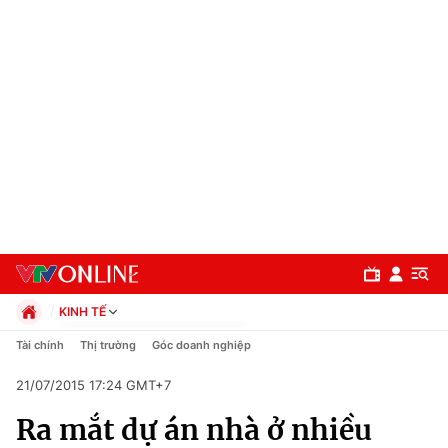
KINH TẾ
Chính trị
Tài chính
Thị trường
Góc doanh nghiệp
Xã hội
21/07/2015 17:24 GMT+7
Pháp luật
Chuyên mục
Kinh tế
Ra mắt dự án nhà ở nhiều
Thể thao