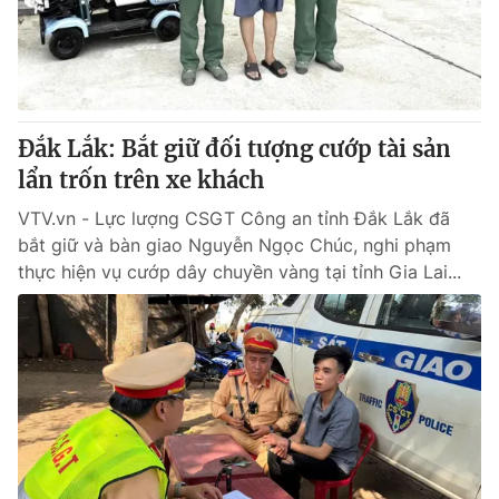
Giao lưu trực tuyến
Sản phẩm
Lịch phát sóng
Thị trường
Tư vấn
Đắk Lắk: Bắt giữ đối tượng cướp tài sản
Chuyên mục khác
lẩn trốn trên xe khách
Emagazine
Podcast
VTV.vn - Lực lượng CSGT Công an tỉnh Đắk Lắk đã
bắt giữ và bàn giao Nguyễn Ngọc Chúc, nghi phạm
Photo
Infographic
thực hiện vụ cướp dây chuyền vàng tại tỉnh Gia Lai...
Video
Shorts video
VTV Money
VTV Thể thao
VTV Sức khoẻ
Bất động sản