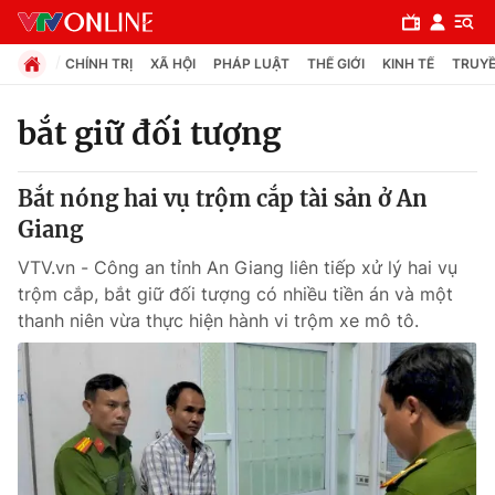
CHÍNH TRỊ
XÃ HỘI
PHÁP LUẬT
THẾ GIỚI
KINH TẾ
TRUYỀ
bắt giữ đối tượng
Chuyên mục
Bắt nóng hai vụ trộm cắp tài sản ở An
Chính trị
Giang
VTV.vn - Công an tỉnh An Giang liên tiếp xử lý hai vụ
Xã hội
trộm cắp, bắt giữ đối tượng có nhiều tiền án và một
thanh niên vừa thực hiện hành vi trộm xe mô tô.
Pháp luật
Y tế
Thế giới