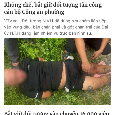
Khống chế, bắt giữ đối tượng tấn công
cán bộ Công an phường
VTV.vn - Đối tượng N.V.H đã dùng rựa chém liên tiếp
vào vùng đầu, bàn chân phải và gót chân trái của Đại
úy H.T.H đang làm nhiệm vụ trực ban hình sự.
Bắt giữ đối tượng vận chuyển 16.000 viên