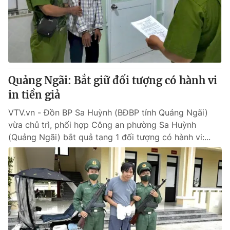
Tin tức
Kinh tế
Thế giới đó đây
Tài chính
Dữ liệu và đời sống
Câu chuyện quốc tế
Thị trường
Quảng Ngãi: Bắt giữ đối tượng có hành vi
Truyền hình
Góc doanh nghiệp
in tiền giả
Phim VTV
Giải trí
VTV.vn - Đồn BP Sa Huỳnh (BĐBP tỉnh Quảng Ngãi)
Hậu trường
vừa chủ trì, phối hợp Công an phường Sa Huỳnh
Điện ảnh
(Quảng Ngãi) bắt quả tang 1 đối tượng có hành vi:...
Đời sống
Nhân vật
Âm nhạc
Du lịch
Khán giả
Giáo dục
Sao
Làm đẹp
Giải sao mai
Tuyển sinh
Công nghệ
Chất lượng cuộc sống
Học trực tuyến
Hitech Công nghệ tương lai