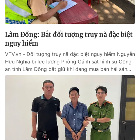
Thị trường 24h
Tấm lòng Việt
VTV4
Vươn mình bằng AI
Lâm Đồng: Bắt đối tượng truy nã đặc biệt
VTV9
VTV8
nguy hiểm
VTV.vn - Đối tượng truy nã đặc biệt nguy hiểm Nguyễn
Liên hệ tòa soạn
English
Hữu Nghĩa bị lực lượng Phòng Cảnh sát hình sự Công
an tỉnh Lâm Đồng bắt giữ khi đang mua bán hải sản...
THỜI BÁO VTV
Theo dõi báo trên
Cơ quan chủ quản:
Đài Truyền hình Việt Nam
Cơ quan báo chí:
Thời báo VTV