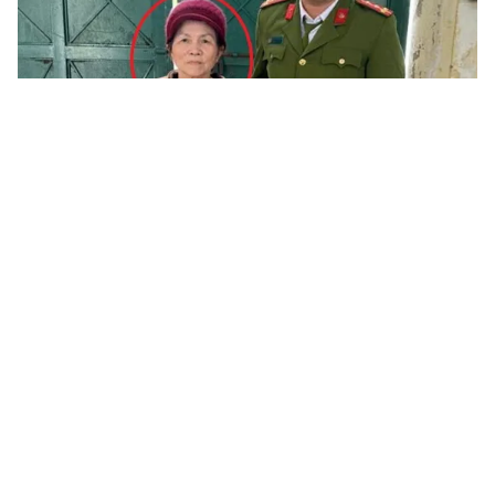
Tin mới
Video
Live
Emagazine
Trang chủ
Bắt giữ đối tượng khống chế cụ bà cướp
tài sản sau 3 giờ nhận tin báo
VTV.vn - Vụ cướp tài sản cụ bà ở Đông Hà (Quảng Trị)
được lực lượng Công an nhanh chóng làm rõ, bắt giữ
nghi phạm sau chưa đầy 3 giờ.