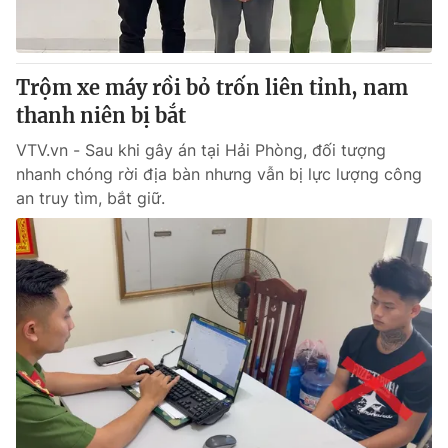
Giấy phép hoạt động báo in và báo điện tử số 483/GP-BTTTT
cấp ngày 29/12/2023
Tổng Biên tập:
Vũ Thanh Thủy
Trộm xe máy rồi bỏ trốn liên tỉnh, nam
Phó Tổng Biên tập:
Nguyễn Thị Mỹ Hạnh, Phạm Quốc Thắng,
thanh niên bị bắt
Nguyễn Trọng Ninh
Tổng đài VTV:
024.38 355 931 - 024.38 355 932
VTV.vn - Sau khi gây án tại Hải Phòng, đối tượng
Ðiện thoại Thời báo VTV:
024.66 897 897
nhanh chóng rời địa bàn nhưng vẫn bị lực lượng công
Email:
toasoan@vtv.vn
an truy tìm, bắt giữ.
Liên hệ quảng cáo:
024-7300.7108