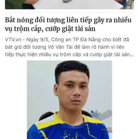
® Cấm sao chép dưới mọi hình thức nếu không có sự chấp
Bắt nóng đối tượng liên tiếp gây ra nhiều
thuận bằng văn bản. Ghi rõ nguồn VTV.vn khi phát hành lại
vụ trộm cắp, cướp giật tài sản
thông tin từ website này.
VTV.vn - Ngày 9/5, Công an TP Đà Nẵng cho biết đã
bắt giữ đối tượng Võ Văn Tài để làm rõ hành vi liên
tiếp thực hiện nhiều vụ trộm cắp và cướp giật tài sản...