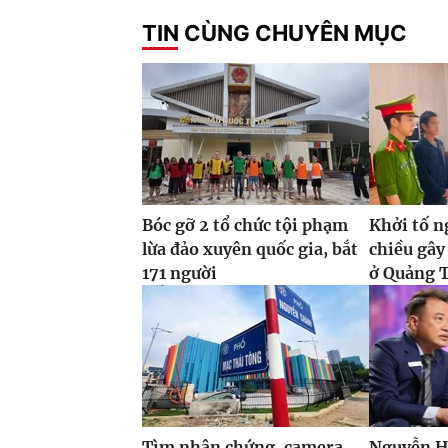
TIN CÙNG CHUYÊN MỤC
Bóc gỡ 2 tổ chức tội phạm
Khởi tố n
lừa đảo xuyên quốc gia, bắt
chiều gây
171 người
ở Quảng T
Tìm nhân chứng, camera
Nguyễn H