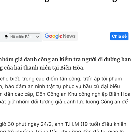
Góc ảnh
Giáo dục
Công nghệ
Chia sẻ
Tuyển sinh
Hitech Công ng
Học trực tuyến
Sản phẩm
nhóm giả danh công an kiểm tra người đi đường ban
g
Thị trường
 của hai thanh niên tại Biên Hòa.
Tư vấn
cho biết, trong cao điểm tấn công, trấn áp tội phạm
n, bảo đảm an ninh trật tự phục vụ bầu cử đại biểu
ân dân các cấp, Đồn Công an Khu công nghiệp Biên Hòa
 bắt giữ nhóm đối tượng giả danh lực lượng Công an để
giờ 30 phút ngày 24/2, anh T.H.M (19 tuổi) điều khiển
ng trú phường Trảng Dài, khi dừng đèn đỏ tại giao lộ