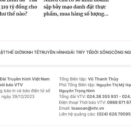
 319 tỷ đồng cho
sập bẫy mạo danh đặt thực
hư thế nào?
phẩm, mua hàng số lượng...
UẬT
THẾ GIỚI
KINH TẾ
TRUYỀN HÌNH
GIẢI TRÍ
Y TẾ
ĐỜI SỐNG
CÔNG NG
Đài Truyền hình Việt Nam
Tổng Biên tập:
Vũ Thanh Thủy
hời báo VTV
Phó Tổng Biên tập:
Nguyễn Thị Mỹ Hạ
g báo in và báo điện tử số
Nguyễn Trọng Ninh
 ngày 29/12/2023
Tổng đài VTV:
024.38 355 931 - 024
Ðiện thoại Thời báo VTV:
0988 671 6
Email:
toasoan@vtv.vn
Liên hệ quảng cáo:
(024) 626 79595