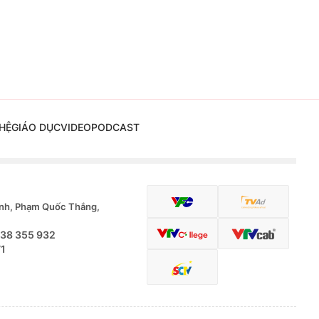
HỆ
GIÁO DỤC
VIDEO
PODCAST
nh, Phạm Quốc Thắng,
.38 355 932
71