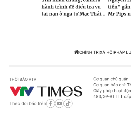
hành trình để điều tra vụ
tiền" gần
tai nạn ở ngã tư Mạc Thái...
Mr Pips n
CHÍNH TRỊ
XÃ HỘI
PHÁP L
Cơ quan chủ quản:
THỜI BÁO VTV
Cơ quan báo chí:
T
Giấy phép hoạt độn
483/GP-BTTTT cấp
Theo dõi báo trên