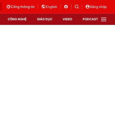
Cổng thông tin
English
Đăng nhập
CÔNG NGHỆ
GIÁO DỤC
VIDEO
PODCAST
VTV Money
VTV Thể thao
VTV Sức khoẻ
Bất động sản
Thị trường 24h
Tấm lòng Việt
Vươn mình bằng AI
VTV4
VTV8
VTV9
Lịch phát sóng
Giao lưu trực tuyến
Sự kiện