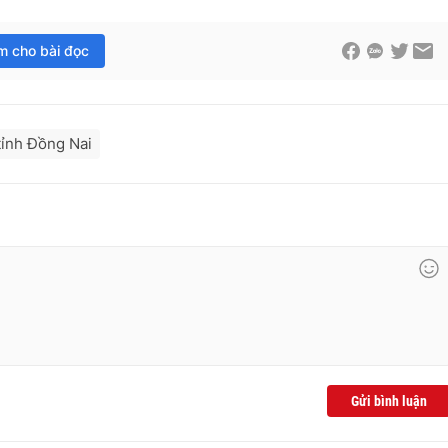
im cho bài đọc
ỉnh Đồng Nai
Gửi bình luận