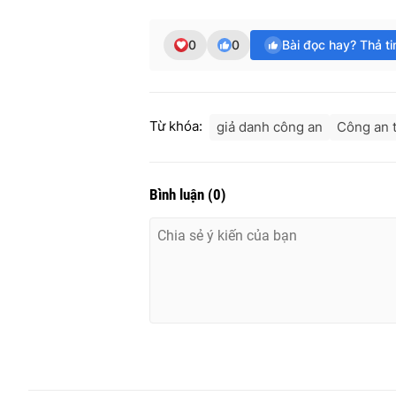
0
0
Bài đọc hay? Thả t
Từ khóa:
giả danh công an
Công an t
Bình luận
(
0
)