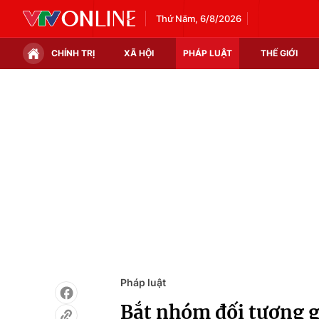
Thứ Năm, 6/8/2026
CHÍNH TRỊ
XÃ HỘI
PHÁP LUẬT
THẾ GIỚI
Chính trị
Xã hội
Thế giới
Kinh tế
Tin tức
Tài chính
Thế giới đó đây
Thị trường
Câu chuyện quốc tế
Góc doanh nghiệp
Dữ liệu và đời sống
Pháp luật
Bắt nhóm đối tượng g