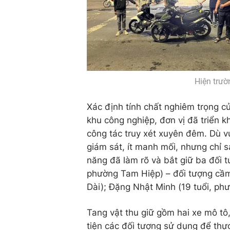
Hiện trườ
Xác định tính chất nghiêm trọng củ
khu công nghiệp, đơn vị đã triển k
công tác truy xét xuyên đêm. Dù v
giám sát, ít manh mối, nhưng chỉ sa
năng đã làm rõ và bắt giữ ba đối 
phường Tam Hiệp) – đối tượng cầ
Dài); Đặng Nhật Minh (19 tuổi, p
Tang vật thu giữ gồm hai xe mô tô
tiện các đối tượng sử dụng để thực