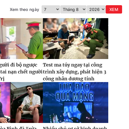
Xem theo ngày
XEM
gười đi bộ ngược
Test ma túy ngay tại công
 tai nạn chết người
trình xây dựng, phát hiện 3
rị
công nhân dương tính
òa Bình đã “rửa
Nhiều chủ cơ sở kinh doanh