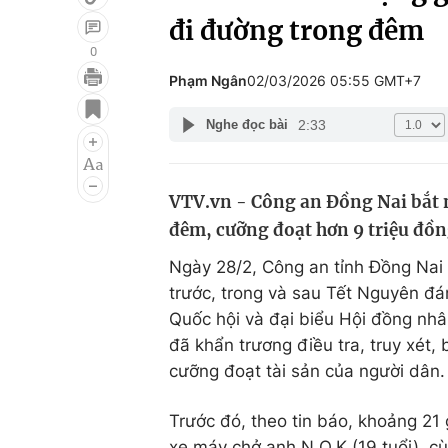
đi đường trong đêm
0
Phạm Ngân
02/03/2026 05:55 GMT+7
Giải trí
Đời sống
2:33
Nghe đọc bài
Điện ảnh
Du lịch
Âm nhạc
Làm đẹp
VTV.vn - Công an Đồng Nai bắt 
Sao
Chất lượng cuộc sốn
đêm, cưỡng đoạt hơn 9 triệu đồng
Ngày 28/2, Công an tỉnh Đồng Nai 
trước, trong và sau Tết Nguyên đá
Quốc hội và đại biểu Hội đồng nh
đã khẩn trương điều tra, truy xét,
cưỡng đoạt tài sản của người dân.
Trước đó, theo tin báo, khoảng 21 
xe máy chở anh N.Q.K (19 tuổi), cù