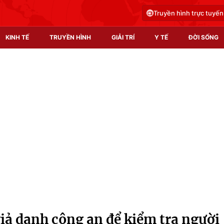
Truyền hình trực tuyến
KINH TẾ
TRUYỀN HÌNH
GIẢI TRÍ
Y TẾ
ĐỜI SỐNG
Pháp luật
Y tế
Truyền hình
Multimedia
Phim VTV
Video
Hậu trường
Shorts video
Nhân vật
Podcast
Khán giả
EMagazine
Giải sao mai
Photo
iả danh công an để kiểm tra người
Infographic