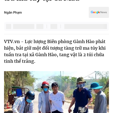
Chính trị
Truyền hình
Văn hóa - Giải trí
Ngân Phạm
Xã hội
Y tế
Đời sống
Pháp luật
Công nghệ
Giáo dục
VTV.vn - Lực lượng Biên phòng Gành Hào phát
Y tế
hiện, bắt giữ một đối tượng tàng trữ ma túy khi
tuần tra tại xã Gành Hào, tang vật là 2 túi chứa
Thế giới
tinh thể trắng.
Tin tức
Kinh tế
Thế giới đó đây
Tài chính
Dữ liệu và đời sống
Câu chuyện quốc tế
Thị trường
Truyền hình
Góc doanh nghiệp