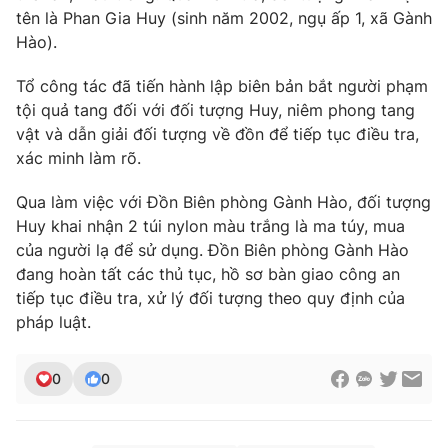
tên là Phan Gia Huy (sinh năm 2002, ngụ ấp 1, xã Gành
Hào).
Tổ công tác đã tiến hành lập biên bản bắt người phạm
THỜI BÁO VTV
tội quả tang đối với đối tượng Huy, niêm phong tang
vật và dẫn giải đối tượng về đồn để tiếp tục điều tra,
xác minh làm rõ.
Theo dõi báo trên
Qua làm việc với Đồn Biên phòng Gành Hào, đối tượng
Huy khai nhận 2 túi nylon màu trắng là ma túy, mua
của người lạ để sử dụng. Đồn Biên phòng Gành Hào
Cơ quan chủ quản:
Đài Truyền hình Việt Nam
đang hoàn tất các thủ tục, hồ sơ bàn giao công an
Cơ quan báo chí:
Thời báo VTV
tiếp tục điều tra, xử lý đối tượng theo quy định của
Giấy phép hoạt động báo in và báo điện tử số 483/GP-BTTTT
pháp luật.
cấp ngày 29/12/2023
Tổng Biên tập:
Vũ Thanh Thủy
0
0
Phó Tổng Biên tập:
Nguyễn Thị Mỹ Hạnh, Phạm Quốc Thắng,
Nguyễn Trọng Ninh
Tổng đài VTV:
024.38 355 931 - 024.38 355 932