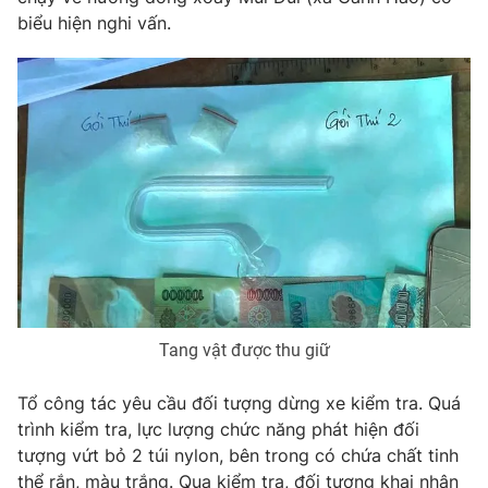
biểu hiện nghi vấn.
Photo
Infographic
Video
Shorts video
VTV Money
VTV Thể thao
VTV Sức khoẻ
Bất động sản
Thị trường 24h
Tấm lòng Việt
VTV4
Vươn mình bằng AI
Tang vật được thu giữ
Tổ công tác yêu cầu đối tượng dừng xe kiểm tra. Quá
VTV9
VTV8
trình kiểm tra, lực lượng chức năng phát hiện đối
tượng vứt bỏ 2 túi nylon, bên trong có chứa chất tinh
Liên hệ tòa soạn
English
thể rắn, màu trắng. Qua kiểm tra, đối tượng khai nhận