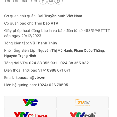
Theo dõi báo trên
Cơ quan chủ quản:
Đài Truyền hình Việt Nam
Cơ quan báo chí:
Thời báo VTV
Giấy phép hoạt động báo in và báo điện tử số 483/GP-BTTTT
cấp ngày 29/12/2023
Tổng Biên tập:
Vũ Thanh Thủy
Phó Tổng Biên tập:
Nguyễn Thị Mỹ Hạnh, Phạm Quốc Thắng,
Nguyễn Trọng Ninh
Tổng đài VTV:
024.38 355 931 - 024.38 355 932
Ðiện thoại Thời báo VTV:
0988 671 671
Email:
toasoan@vtv.vn
Liên hệ quảng cáo:
(024) 626 79595