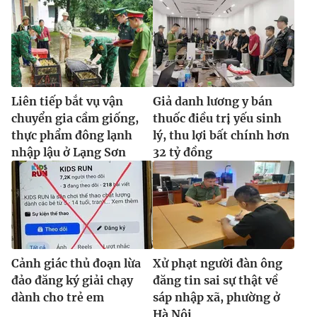
Liên tiếp bắt vụ vận
Giả danh lương y bán
chuyển gia cầm giống,
thuốc điều trị yếu sinh
thực phẩm đông lạnh
lý, thu lợi bất chính hơn
nhập lậu ở Lạng Sơn
32 tỷ đồng
Cảnh giác thủ đoạn lừa
Xử phạt người đàn ông
đảo đăng ký giải chạy
đăng tin sai sự thật về
dành cho trẻ em
sáp nhập xã, phường ở
Hà Nội