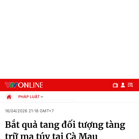
PHÁP LUẬT
Chính trị
16/04/2026 21:18 GMT+7
Xã hội
Bắt quả tang đối tượng tàng
Pháp luật
Chuyên mục
Kinh tế
trữ ma túy tại Cà Mau
Thể thao