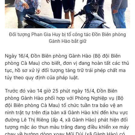
Phim VTV
Giải trí
Hậu trường
Điện ảnh
Đời sống
Nhân vật
Âm nhạc
Đối tượng Phan Gia Huy bị tổ công tác Đồn Biên phòng
Du lịch
Khán giả
Giáo dục
Gành Hào bắt giữ
Sao
Làm đẹp
Giải sao mai
Tuyển sinh
Ngày 16/4, Đồn Biên phòng Gành Hào (Bộ đội Biên
Công nghệ
Chất lượng cuộc sống
phòng Cà Mau) cho biết, đơn vị đang hoàn tất các thủ
Học trực tuyến
tục, hồ sơ xử lý đối tượng tàng trữ trái phép chất ma
Hitech Công nghệ tương lai
Giao lưu trực tuyến
túy theo quy định của pháp luật.
Sản phẩm
Trước đó vào 14 giờ 25 phút ngày 15/4, Đồn Biên
Lịch phát sóng
Thị trường
phòng Gành Hào phối hợp với Phòng Nghiệp vụ (Bộ
đội Biên phòng Cà Mau) tổ chức tuần tra bảo vệ an
Tư vấn
ninh trật tự trên địa bàn xã Gành Hào khi đến khu vực
Chuyên mục khác
đường Lê Thị Riêng (ấp 4, xã Gành Hào) phát hiện đối
tượng mặc áo thun màu trắng đang điều khiển xe máy
Emagazine
Podcast
chạy về hướng dòng xoay Mũi Dùi (xã Gành Hào) có